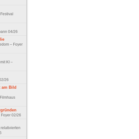
Festival
spann 04/26
lie
nedom – Foyer
mit KI –
02/26
t am Bild
 Filmhaus
ergründen
– Foyer 02/26
elativierten
6