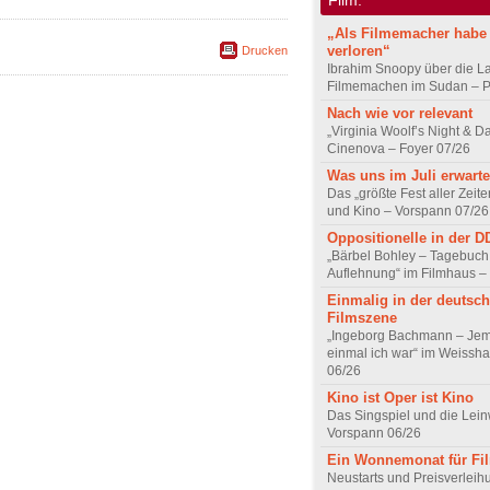
„Als Filmemacher habe 
verloren“
Drucken
Ibrahim Snoopy über die L
Filmemachen im Sudan – Po
Nach wie vor relevant
„Virginia Woolf’s Night & D
Cinenova – Foyer 07/26
Was uns im Juli erwarte
Das „größte Fest aller Zeite
und Kino – Vorspann 07/26
Oppositionelle in der 
„Bärbel Bohley – Tagebuch
Auflehnung“ im Filmhaus –
Einmalig in der deutsc
Filmszene
„Ingeborg Bachmann – Jem
einmal ich war“ im Weissha
06/26
Kino ist Oper ist Kino
Das Singspiel und die Lei
Vorspann 06/26
Ein Wonnemonat für Fi
Neustarts und Preisverlei