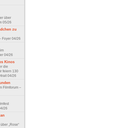
er über
m 05/26
ädchen zu
 – Foyer 04/26
 im
er 04/26
es Kinos
r die
r feiern 130
trait 04/26
eunden
im Filmforum –
lmfest
04/26
 an
 über „Rose“