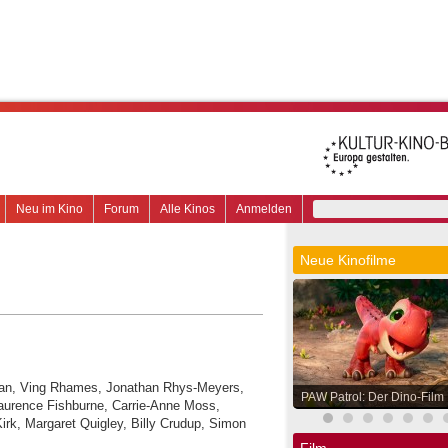
Neu im Kino
Forum
Alle Kinos
Anmelden
Neue Kinofilme
ghan, Ving Rhames, Jonathan Rhys-Meyers,
PAW Patrol: Der Dino-Film
Laurence Fishburne, Carrie-Anne Moss,
irk, Margaret Quigley, Billy Crudup, Simon
Film.