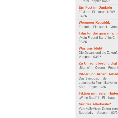
– Roter Teppich 04/26
Ein Fest im Dunkeln
20 Jahre Filmforum NRW – 
04/26
Weimerer Republik
Zur freien Filmkunst – Vor
Film für die ganze Fami
„Mein Freund Barry“ im Ci
03/26
Was uns blüht
Die Oscars und die Zukunft 
Vorspann 03/26
Zu Unrecht beschuldigt
„Blame“ im Odeon – Foyer 
Bilder von Arbeit, Arbei
Das Symposium der
dokumentarfilminitiative im
Köln – Foyer 02/26
Fiktion mit realen Hint
„White Snail“ im Filmhaus 
Nur das Allerbeste?
Vom kollektiven Drang zum r
Superlativ – Vorspann 02/2