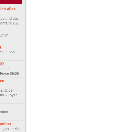
ich alles
age und das
rtrait 07/26
ay“ im
t
n“, Fußball
DDR
 einer
 Foyer 06/26
hen
and, der
us – Foyer
nwand –
lmfans
hungen im Mai