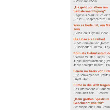
– Vorspann 05/26
„Es geht vor allem um
Selbstermächtigung“
Regisseur Markus Schleinz
„Rose“ – Gespräch zum Fil
Was es bedeutet, ein M
sein
„Girls Don’t Cry“ im Odeon
Die Hose als Freiheit
NRW-Premiere von „Rose“
Düsseldorfer Cinema – Foy
Köln als Geburtsstadt d
Stefanie Wüster-Bludau übe
Jubiläumsveranstaltung „Wi
Jahre bewegte Bilder“ – Por
Feiern im Kreis von Fr
„Die Schwester der Braut“ 
Foyer 04/26
Filme in die Welt tragen
Das Internationale Frauenfi
Dortmund+Köln – Festival 
„Kein großes Spektrum
Geschlechtsvielfalt“
Schauspielerin Caro Braun