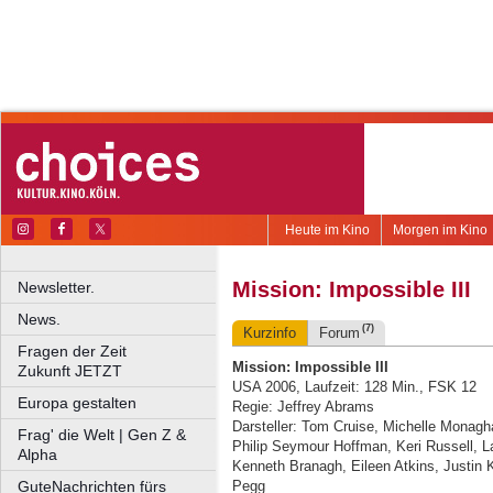
Heute im Kino
Morgen im Kino
Mission: Impossible III
Newsletter.
News.
(7)
Kurzinfo
Forum
Fragen der Zeit
Mission: Impossible III
Zukunft JETZT
USA 2006, Laufzeit: 128 Min., FSK 12
Europa gestalten
Regie: Jeffrey Abrams
Darsteller: Tom Cruise, Michelle Mona
Frag' die Welt | Gen Z &
Philip Seymour Hoffman, Keri Russell, 
Alpha
Kenneth Branagh, Eileen Atkins, Justin K
GuteNachrichten fürs
Pegg