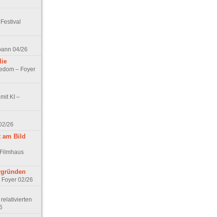
Festival
spann 04/26
lie
nedom – Foyer
mit KI –
02/26
t am Bild
 Filmhaus
ergründen
– Foyer 02/26
elativierten
6