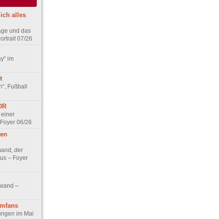
ich alles
age und das
rtrait 07/26
ay“ im
t
n“, Fußball
DDR
 einer
 Foyer 06/26
hen
and, der
us – Foyer
nwand –
lmfans
hungen im Mai