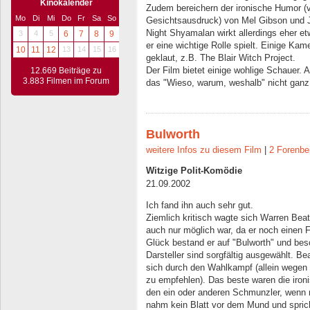
Kinokalender
Zudem bereichern der ironische Humor (v
Mo
Di
Mi
Do
Fr
Sa
So
Gesichtsausdruck) von Mel Gibson und Jo
Night Shyamalan wirkt allerdings eher et
3
4
5
6
7
8
9
er eine wichtige Rolle spielt. Einige Ka
10
11
12
13
14
15
16
geklaut, z.B. The Blair Witch Project.
Der Film bietet einige wohlige Schauer.
12.669 Beiträge zu
3.883 Filmen im Forum
das "Wieso, warum, weshalb" nicht ganz 
Bulworth
weitere Infos zu diesem Film
|
2 Forenbe
Witzige Polit-Komödie
21.09.2002
Ich fand ihn auch sehr gut.
Ziemlich kritisch wagte sich Warren Be
auch nur möglich war, da er noch einen F
Glück bestand er auf "Bulworth" und besc
Darsteller sind sorgfältig ausgewählt. Bea
sich durch den Wahlkampf (allein wegen 
zu empfehlen). Das beste waren die ironis
den ein oder anderen Schmunzler, wenn n
nahm kein Blatt vor dem Mund und spricht