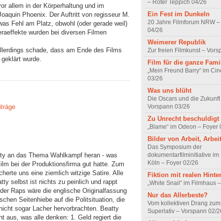
– Roter Teppich 04/26
or allem in der Körperhaltung und im
Ein Fest im Dunkeln
aquin Phoenix. Der Auftritt von regisseur M.
20 Jahre Filmforum NRW – 
was Fehl am Platz, obwohl (oder gerade weil)
04/26
meraeffekte wurden bei diversen Filmen
Weimerer Republik
 Allerdings schade, dass am Ende des Films
Zur freien Filmkunst – Vor
geklärt wurde.
Film für die ganze Fami
„Mein Freund Barry“ im Ci
03/26
Was uns blüht
Die Oscars und die Zukunft 
Vorspann 03/26
iträge
Zu Unrecht beschuldigt
„Blame“ im Odeon – Foyer 
Bilder von Arbeit, Arbei
Das Symposium der
dokumentarfilminitiative im
atty an das Thema Wahlkampf heran - was
Köln – Foyer 02/26
ilm bei der Produktionsfirma gut hatte. Zum
herte uns eine ziemlich witzige Satire. Alle
Fiktion mit realen Hint
tty selbst ist nichts zu peinlich und rappt
„White Snail“ im Filmhaus 
der Raps wäre die englische Originalfassung
Nur das Allerbeste?
chen Seitenhiebe auf die Politsituation, die
Vom kollektiven Drang zum r
icht sogar Lacher hervorbrachten. Beatty
Superlativ – Vorspann 02/2
 aus, was alle denken: 1. Geld regiert die