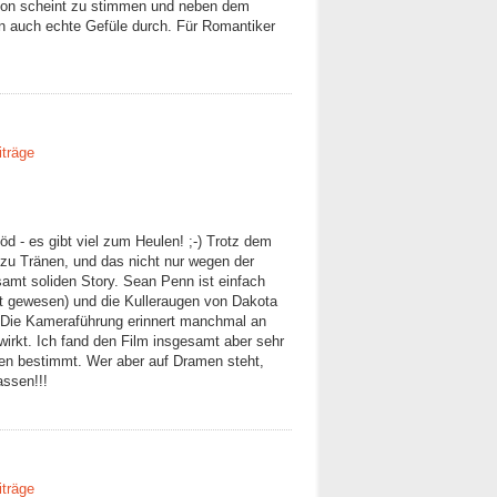
rson scheint zu stimmen und neben dem
 auch echte Gefüle durch. Für Romantiker
iträge
löd - es gibt viel zum Heulen! ;-) Trotz dem
 zu Tränen, und das nicht nur wegen der
esamt soliden Story. Sean Penn ist einfach
nt gewesen) und die Kulleraugen von Dakota
Die Kameraführung erinnert manchmal an
 wirkt. Ich fand den Film insgesamt aber sehr
jeden bestimmt. Wer aber auf Dramen steht,
assen!!!
iträge