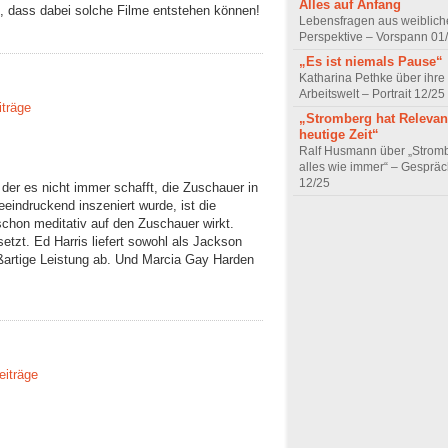
Alles auf Anfang
ut, dass dabei solche Filme entstehen können!
Lebensfragen aus weiblich
Perspektive – Vorspann 01
„Es ist niemals Pause“
Katharina Pethke über ihre
Arbeitswelt – Portrait 12/25
iträge
„Stromberg hat Relevanz
heutige Zeit“
Ralf Husmann über „Strom
alles wie immer“ – Gesprä
12/25
m, der es nicht immer schafft, die Zuschauer in
eindruckend inszeniert wurde, ist die
schon meditativ auf den Zuschauer wirkt.
etzt. Ed Harris liefert sowohl als Jackson
oßartige Leistung ab. Und Marcia Gay Harden
eiträge