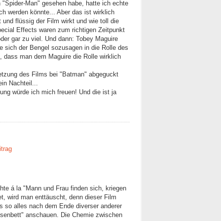
 "Spider-Man" gesehen habe, hatte ich echte
ch werden könnte... Aber das ist wirklich
 und flüssig der Film wirkt und wie toll die
ecial Effects waren zum richtigen Zeitpunkt
oder gar zu viel. Und dann: Tobey Maguire
ie sich der Bengel sozusagen in die Rolle des
t, dass man dem Maguire die Rolle wirklich
etzung des Films bei "Batman" abgeguckt
in Nachteil...
ung würde ich mich freuen! Und die ist ja
itrag
te á la "Mann und Frau finden sich, kriegen
t, wird man enttäuscht, denn dieser Film
was so alles nach dem Ende diverser anderer
Rosenbett" anschauen. Die Chemie zwischen