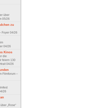
er über
m 05/26
ädchen zu
 – Foyer 04/26
 im
er 04/26
es Kinos
r die
r feiern 130
trait 04/26
eunden
im Filmforum –
lmfest
04/26
 an
 über „Rose“