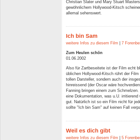
Christian Slater und Mary Stuart Maste
gewöhnlichem Hollywood-Kitsch scheinen
allemal sehenswert.
Ich bin Sam
weitere Infos zu diesem Film
|
7 Forenbe
Zum Heulen schön
01.06.2002
Also für Zartbeseitete ist der Film echt b
üblichen Hollywood-Kitsch rührt der Film
tollen Darsteller, sondern auch der insg
hinreissend (der Oscar wäre hochverdie
Fanning bringen einem zum Schmelzen. 
eine Dokumentation, was u.U. irritierend
gut. Natürlich ist so ein Film nicht für 
sollte "Ich bin Sam" auf keinen Fall verp
Weil es dich gibt
weitere Infos zu diesem Film
|
5 Forenbe