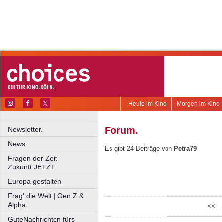
Heute im Kino
Morgen im Kino
Forum.
Newsletter.
News.
Es gibt 24 Beiträge von
Petra79
Fragen der Zeit
Zukunft JETZT
Europa gestalten
Frag' die Welt | Gen Z &
Alpha
<<
GuteNachrichten fürs