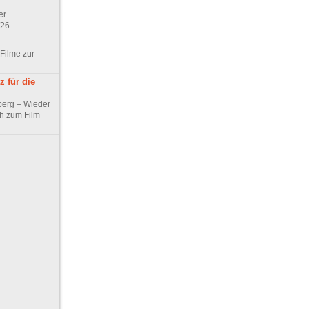
er
/26
 Filme zur
 für die
berg – Wieder
ch zum Film