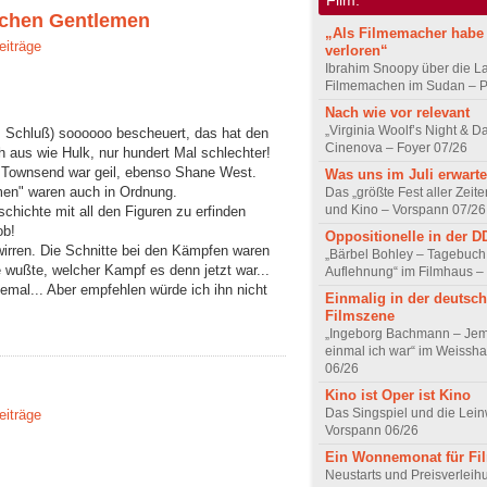
ichen Gentlemen
„Als Filmemacher habe 
eiträge
verloren“
Ibrahim Snoopy über die L
Filmemachen im Sudan – Po
Nach wie vor relevant
„Virginia Woolf’s Night & D
 Schluß) soooooo bescheuert, das hat den
Cinenova – Foyer 07/26
 aus wie Hulk, nur hundert Mal schlechter!
t Townsend war geil, ebenso Shane West.
Was uns im Juli erwarte
men" waren auch in Ordnung.
Das „größte Fest aller Zeite
und Kino – Vorspann 07/26
schichte mit all den Figuren zu erfinden
ob!
Oppositionelle in der 
irren. Die Schnitte bei den Kämpfen waren
„Bärbel Bohley – Tagebuch
 wußte, welcher Kampf es denn jetzt war...
Auflehnung“ im Filmhaus –
emal... Aber empfehlen würde ich ihn nicht
Einmalig in der deutsc
Filmszene
„Ingeborg Bachmann – Jem
einmal ich war“ im Weissha
06/26
Kino ist Oper ist Kino
Das Singspiel und die Lei
eiträge
Vorspann 06/26
Ein Wonnemonat für Fi
Neustarts und Preisverlei