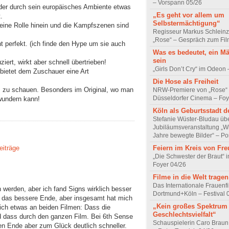
– Vorspann 05/26
, der durch sein europäisches Ambiente etwas
„Es geht vor allem um
.
Selbstermächtigung“
eine Rolle hinein und die Kampfszenen sind
Regisseur Markus Schleinz
„Rose“ – Gespräch zum Fil
ht perfekt. (ich finde den Hype um sie auch
Was es bedeutet, ein M
sein
ziert, wirkt aber schnell übertrieben!
„Girls Don’t Cry“ im Odeon
 bietet dem Zuschauer eine Art
Die Hose als Freiheit
m zu schauen. Besonders im Original, wo man
NRW-Premiere von „Rose“
Düsseldorfer Cinema – Foy
undern kann!
Köln als Geburtsstadt d
Stefanie Wüster-Bludau übe
Jubiläumsveranstaltung „Wi
Jahre bewegte Bilder“ – Por
Feiern im Kreis von Fr
eiträge
„Die Schwester der Braut“ 
Foyer 04/26
Filme in die Welt tragen
Das Internationale Frauenfi
n werden, aber ich fand Signs wirklich besser
Dortmund+Köln – Festival 
t das bessere Ende, aber insgesamt hat mich
„Kein großes Spektrum
mich etwas an beiden Filmen: Dass die
Geschlechtsvielfalt“
 dass durch den ganzen Film. Bei 6th Sense
Schauspielerin Caro Braun
gen Ende aber zum Glück deutlich schneller.