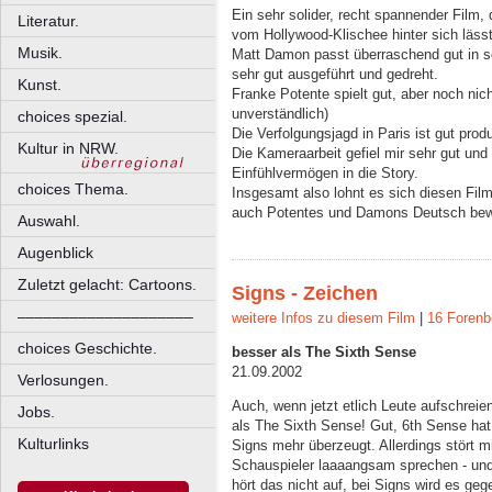
Ein sehr solider, recht spannender Film
Literatur.
vom Hollywood-Klischee hinter sich lässt
Musik.
Matt Damon passt überraschend gut in s
sehr gut ausgeführt und gedreht.
Kunst.
Franke Potente spielt gut, aber noch nic
unverständlich)
choices spezial.
Die Verfolgungsjagd in Paris ist gut produ
Kultur in NRW.
Die Kameraarbeit gefiel mir sehr gut und
Einfühlvermögen in die Story.
choices Thema.
Insgesamt also lohnt es sich diesen Fil
auch Potentes und Damons Deutsch bew
Auswahl.
Augenblick
Zuletzt gelacht: Cartoons.
Signs - Zeichen
––––––––––––––––––––
weitere Infos zu diesem Film
|
16 Forenb
choices Geschichte.
besser als The Sixth Sense
21.09.2002
Verlosungen.
Auch, wenn jetzt etlich Leute aufschreie
Jobs.
als The Sixth Sense! Gut, 6th Sense ha
Kulturlinks
Signs mehr überzeugt. Allerdings stört 
Schauspieler laaaangsam sprechen - und
hört das nicht auf, bei Signs wird es ge