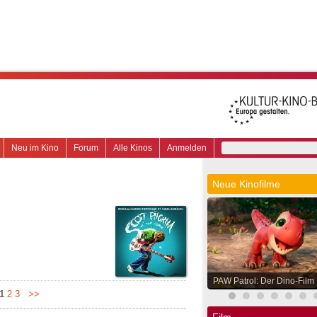
Neu im Kino
Forum
Alle Kinos
Anmelden
Neue Kinofilme
PAW Patrol: Der Dino-Film
1
2
3
>>
Film.