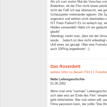
Als ich zum ersten Mal die Vorschau von
Bedenken, ob der Film nicht etwas peinli
nicht der Fall! Ich war überrascht, wie gut
Schauspieler miteinander agieren. Die Sp
angesetzt und wirkten nicht übertrieben 
IST Peter Parker!!! Es ist einfach top, w
Helden verwandelt! Hätte ich nie gedach
glaubt!
Allerdings merkt man, dass bei der Ums
wurde... Jedoch ist dies nicht unbedingt e
Und eines sei gesagt: Über eine Fortsetz
auch 100%ig angedeutet! ;-)
Das Rosenbett
weitere Infos zu diesem Film
|
1 Forenbe
Nette Liebesgeschichte
01.06.2002
Wenn man eine "normale" Liebesgeschich
sich aber erst am Ende des Film" erwarte
geht tiefer/weiter. Wer mal sehen will, 
Filme passieren kann, der sollte "Das 