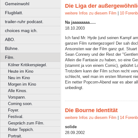
Gemeinwohl
Die Liga der außergewöhnl
Flugblatt.
weitere Infos zu diesem Film
|
10 Forenb
trailer-ruhr podcast.
Na jaaaaaaaa.....
18.10.2003
choices mag ich.
Ich fand Mr. Hyde (und seinen Kampf am
ABO.
ganzen Film runtergezogen! Der sah doch
Bühne.
Ansonsten war der Film ganz gut. Stuar
Sean Connery und der Rest der "Gentle
Film.
Allein die Fantasie zu haben, so eine Ge
Kölner Kritikerspiegel.
(stammt ja von einem Comic), gebührt L
Trotzdem kann der Film schon recht verw
Heute im Kino
schlecht, weil man im ersten Moment nie
Neu im Kino
Ein netter Popcorn-Abend war es aber all
Morgen im Kino
unbedingt.
Alle Kinos.
Vorspann.
Coming soon.
Die Bourne Identität
Foyer.
Festival.
weitere Infos zu diesem Film
|
14 Forenb
Gespräch zum Film.
solide
Roter Teppich.
28.09.2002
Portrait.