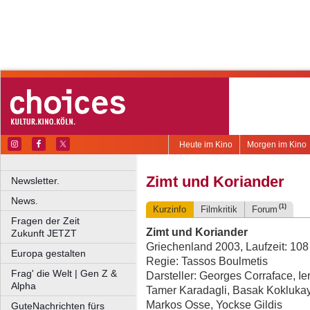
Heute im Kino
Morgen im Kino
Zimt und Koriander
Newsletter.
News.
(1)
Kurzinfo
Filmkritik
Forum
Fragen der Zeit
Zimt und Koriander
Zukunft JETZT
Griechenland 2003, Laufzeit: 108
Europa gestalten
Regie: Tassos Boulmetis
Frag' die Welt | Gen Z &
Darsteller: Georges Corraface, Ier
Alpha
Tamer Karadagli, Basak Koklukay
Markos Osse, Yockse Gildis
GuteNachrichten fürs