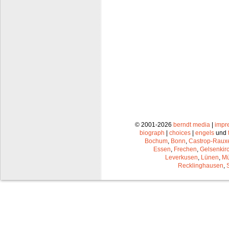
© 2001-2026
berndt media
|
impr
biograph
|
choices
|
engels
und
Bochum
,
Bonn
,
Castrop-Raux
Essen
,
Frechen
,
Gelsenkir
Leverkusen
,
Lünen
,
Mü
Recklinghausen
,