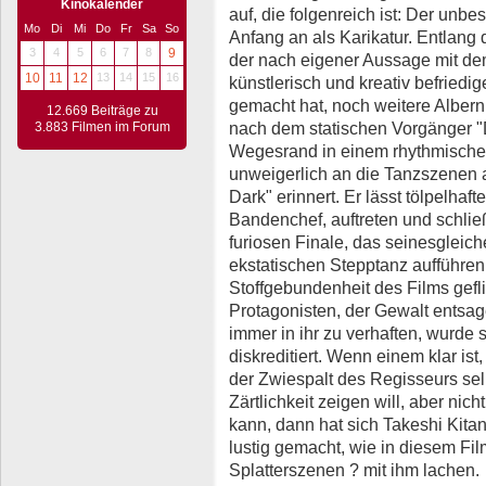
Kinokalender
auf, die folgenreich ist: Der unb
Mo
Di
Mi
Do
Fr
Sa
So
Anfang an als Karikatur. Entlang d
3
4
5
6
7
8
9
der nach eigener Aussage mit de
10
11
12
13
14
15
16
künstlerisch und kreativ befriedi
gemacht hat, noch weitere Albern
12.669 Beiträge zu
nach dem statischen Vorgänger "D
3.883 Filmen im Forum
Wegesrand in einem rhythmischen
unweigerlich an die Tanzszenen a
Dark" erinnert. Er lässt tölpelhaft
Bandenchef, auftreten und schlie
furiosen Finale, das seinesgleich
ekstatischen Stepptanz aufführen,
Stoffgebundenheit des Films gefli
Protagonisten, der Gewalt entsa
immer in ihr zu verhaften, wurde 
diskreditiert. Wenn einem klar is
der Zwiespalt des Regisseurs selb
Zärtlichkeit zeigen will, aber nic
kann, dann hat sich Takeshi Kitan
lustig gemacht, wie in diesem Fil
Splatterszenen ? mit ihm lachen.