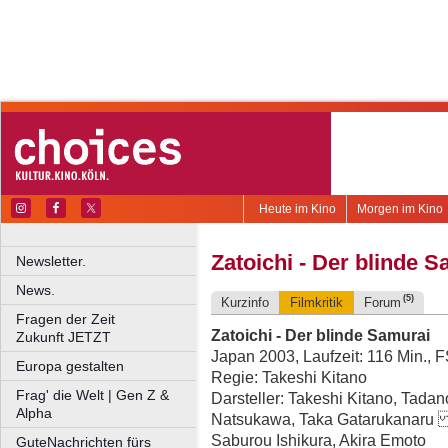
Heute im Kino
Morgen im Kino
Zatoichi - Der blinde 
Newsletter.
News.
(5)
Kurzinfo
Filmkritik
Forum
Fragen der Zeit
Zatoichi - Der blinde Samurai
Zukunft JETZT
Japan 2003, Laufzeit: 116 Min., 
Europa gestalten
Regie: Takeshi Kitano
Frag' die Welt | Gen Z &
Darsteller: Takeshi Kitano, Tada
Alpha
Natsukawa, Taka Gatarukanaru , 
Saburou Ishikura, Akira Emoto
GuteNachrichten fürs