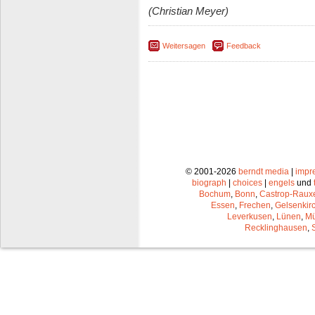
(Christian Meyer)
Weitersagen
Feedback
© 2001-2026
berndt media
|
impr
biograph
|
choices
|
engels
und
Bochum
,
Bonn
,
Castrop-Raux
Essen
,
Frechen
,
Gelsenkir
Leverkusen
,
Lünen
,
Mü
Recklinghausen
,