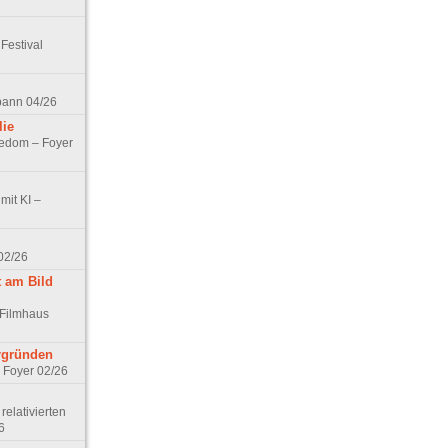
Festival
spann 04/26
lie
nedom – Foyer
mit KI –
02/26
t am Bild
 Filmhaus
ergründen
– Foyer 02/26
elativierten
6