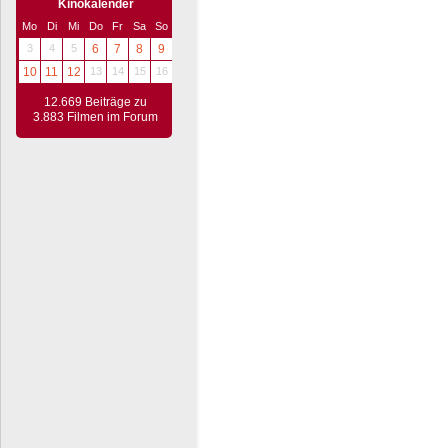
Kinokalender
Mo
Di
Mi
Do
Fr
Sa
So
3
4
5
6
7
8
9
10
11
12
13
14
15
16
12.669 Beiträge zu
3.883 Filmen im Forum