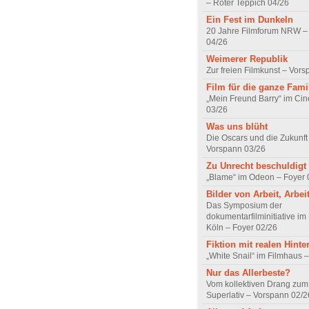
– Roter Teppich 04/26
Ein Fest im Dunkeln
20 Jahre Filmforum NRW – 
04/26
Weimerer Republik
Zur freien Filmkunst – Vor
Film für die ganze Fami
„Mein Freund Barry“ im Ci
03/26
Was uns blüht
Die Oscars und die Zukunft 
Vorspann 03/26
Zu Unrecht beschuldigt
„Blame“ im Odeon – Foyer 
Bilder von Arbeit, Arbei
Das Symposium der
dokumentarfilminitiative im
Köln – Foyer 02/26
Fiktion mit realen Hint
„White Snail“ im Filmhaus 
Nur das Allerbeste?
Vom kollektiven Drang zum r
Superlativ – Vorspann 02/2