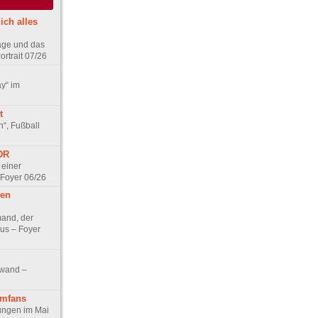
ich alles
age und das
rtrait 07/26
ay“ im
t
n“, Fußball
DDR
 einer
 Foyer 06/26
hen
and, der
us – Foyer
nwand –
lmfans
hungen im Mai