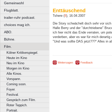
Gemeinwohl
Enttäuschend
Flugblatt.
Tshere (
8
), 16.04.2007
trailer-ruhr podcast.
Die Story schwächelt doch sehr vor sich
choices mag ich.
Halle Berry und der "durchtriebene" Bruc
ABO.
ich hier nicht das Ende verraten, um pot
verderben, aber es war für mich derartig
Bühne.
"Und was sollte DAS jetzt???" Alles in a
Film.
Kölner Kritikerspiegel.
Heute im Kino
Weitersagen
Feedback
Neu im Kino
Morgen im Kino
Alle Kinos.
Vorspann.
Coming soon.
Foyer.
Festival.
Gespräch zum Film.
Roter Teppich.
Portrait.