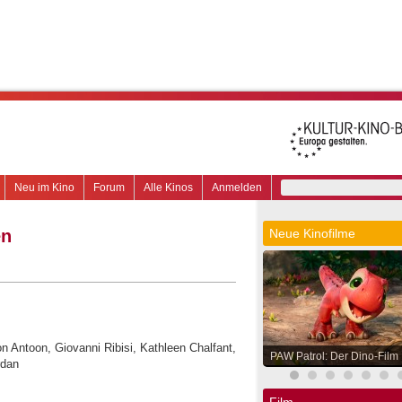
Neu im Kino
Forum
Alle Kinos
Anmelden
en
Neue Kinofilme
son Antoon, Giovanni Ribisi, Kathleen Chalfant,
PAW Patrol: Der Dino-Film
rdan
Film.