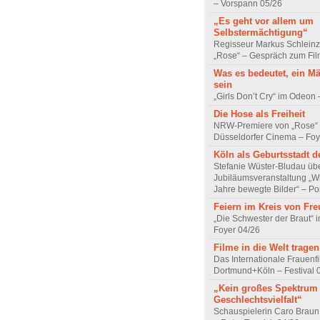
– Vorspann 05/26
„Es geht vor allem um
Selbstermächtigung“
Regisseur Markus Schleinz
„Rose“ – Gespräch zum Fil
Was es bedeutet, ein M
sein
„Girls Don’t Cry“ im Odeon
Die Hose als Freiheit
NRW-Premiere von „Rose“
Düsseldorfer Cinema – Foy
Köln als Geburtsstadt d
Stefanie Wüster-Bludau übe
Jubiläumsveranstaltung „Wi
Jahre bewegte Bilder“ – Por
Feiern im Kreis von Fr
„Die Schwester der Braut“ 
Foyer 04/26
Filme in die Welt tragen
Das Internationale Frauenfi
Dortmund+Köln – Festival 
„Kein großes Spektrum
Geschlechtsvielfalt“
Schauspielerin Caro Braun