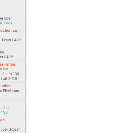
er über
m 05/26
ädchen zu
 – Foyer 04/26
 im
er 04/26
es Kinos
r die
r feiern 130
trait 04/26
eunden
im Filmforum –
lmfest
04/26
 an
 über „Rose“