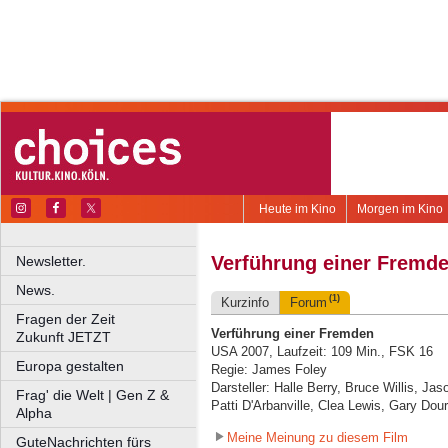
Heute im Kino
Morgen im Kino
Verführung einer Fremd
Newsletter.
News.
(1)
Kurzinfo
Forum
Fragen der Zeit
Verführung einer Fremden
Zukunft JETZT
USA 2007, Laufzeit: 109 Min., FSK 16
Europa gestalten
Regie: James Foley
Darsteller: Halle Berry, Bruce Willis, Ja
Frag' die Welt | Gen Z &
Patti D'Arbanville, Clea Lewis, Gary Dou
Alpha
Meine Meinung zu diesem Film
GuteNachrichten fürs