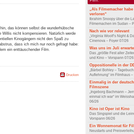
„Als Filmemacher habe 
verloren“
Ibrahim Snoopy über die L
Filmemachen im Sudan – Po
 hin, das können selbst die wunderhübsche
Nach wie vor relevant
e Willis nicht kompensieren. Natürlich werde
„Virginia Woolf’s Night & D
entiellen Kinogängern nicht den Spaß zu
Cinenova – Foyer 07/26
 abstrus, dass ich mich nur noch gefragt habe:
Was uns im Juli erwarte
llem ein enttäuschender Film.
Das „größte Fest aller Zeite
und Kino – Vorspann 07/26
Oppositionelle in der 
„Bärbel Bohley – Tagebuch
Auflehnung“ im Filmhaus –
Drucken
Einmalig in der deutsc
Filmszene
„Ingeborg Bachmann – Jem
einmal ich war“ im Weissha
06/26
Kino ist Oper ist Kino
Das Singspiel und die Lei
Vorspann 06/26
Ein Wonnemonat für Fi
Neustarts und Preisverlei