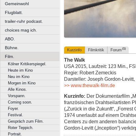
Gemeinwohl
Flugblatt.
trailer-ruhr podcast.
choices mag ich.
ABO.
Bühne.
(1)
Kurzinfo
Filmkritik
Forum
Film.
The Walk
Kölner Kritikerspiegel.
USA 2015, Laufzeit: 123 Min., FS
Heute im Kino
Regie: Robert Zemeckis
Neu im Kino
Darsteller: Joseph Gordon-Levitt,
Morgen im Kino
>> www.thewalk-film.de
Alle Kinos.
Kurzinfo:
Der Dokumentarfilm „Ma
Vorspann.
französischen Drahtseilartisten P
Coming soon.
(„Zurück in die Zukunft“, „Forre
Foyer.
1974 unerlaubt auf einem Drahts
Festival.
Centers zu dem anderen balancie
Gespräch zum Film.
Gordon-Levitt („Inception“) verkör
Roter Teppich.
Portrait.