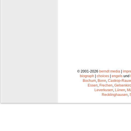
© 2001-2026
berndt media
|
impr
biograph
|
choices
|
engels
und
Bochum
,
Bonn
,
Castrop-Raux
Essen
,
Frechen
,
Gelsenkir
Leverkusen
,
Lünen
,
Mü
Recklinghausen
,