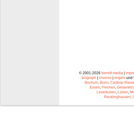
© 2001-2026
berndt media
|
impr
biograph
|
choices
|
engels
und
Bochum
,
Bonn
,
Castrop-Raux
Essen
,
Frechen
,
Gelsenkir
Leverkusen
,
Lünen
,
Mü
Recklinghausen
,