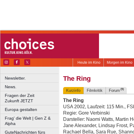
Heute im Kino
Morgen im Kino
The Ring
Newsletter.
News.
(9)
Kurzinfo
Filmkritik
Forum
Fragen der Zeit
The Ring
Zukunft JETZT
USA 2002, Laufzeit: 115 Min., F
Europa gestalten
Regie: Gore Verbinski
Frag' die Welt | Gen Z &
Darsteller: Naomi Watts, Martin 
Alpha
Jane Alexander, Lindsay Frost, P
Rachael Bella, Sara Rue, Shann
GuteNachrichten fürs