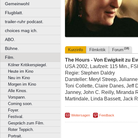
Gemeinwohl
Flugblatt.
trailer-ruhr podcast.
choices mag ich.
ABO.
Bühne.
(18)
Kurzinfo
Filmkritik
Forum
Film.
The Hours - Von Ewigkeit zu Ew
Kölner Kritikerspiegel.
USA 2002, Laufzeit: 115 Min., F
Heute im Kino
Regie: Stephen Daldry
Neu im Kino
Darsteller: Meryl Streep, Juliann
Morgen im Kino
Toni Collette, Claire Danes, Jeff 
Alle Kinos.
Janney, John C. Reilly, Miranda 
Vorspann.
Martindale, Linda Bassett, Jack R
Coming soon.
Foyer.
Weitersagen
Feedback
Festival.
Gespräch zum Film.
Roter Teppich.
Portrait.