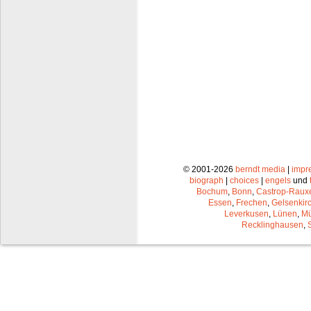
© 2001-2026
berndt media
|
impr
biograph
|
choices
|
engels
und
Bochum
,
Bonn
,
Castrop-Raux
Essen
,
Frechen
,
Gelsenkir
Leverkusen
,
Lünen
,
Mü
Recklinghausen
,