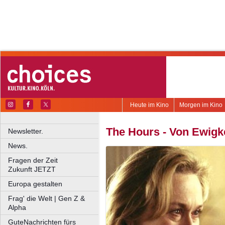
Heute im Kino
Morgen im Kino
The Hours - Von Ewigke
Newsletter.
News.
Fragen der Zeit
Zukunft JETZT
Europa gestalten
Frag' die Welt | Gen Z &
Alpha
GuteNachrichten fürs