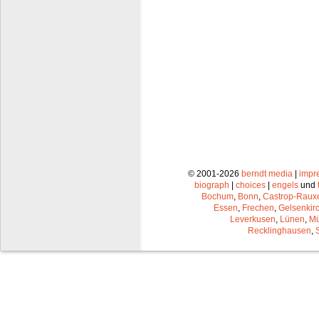
© 2001-2026
berndt media
|
impr
biograph
|
choices
|
engels
und
Bochum
,
Bonn
,
Castrop-Raux
Essen
,
Frechen
,
Gelsenkir
Leverkusen
,
Lünen
,
Mü
Recklinghausen
,