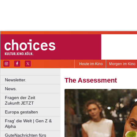
Heute im Kino
Morgen im Kino
The Assessment
Newsletter.
News.
Fragen der Zeit
Zukunft JETZT
Europa gestalten
Frag' die Welt | Gen Z &
Alpha
GuteNachrichten fürs