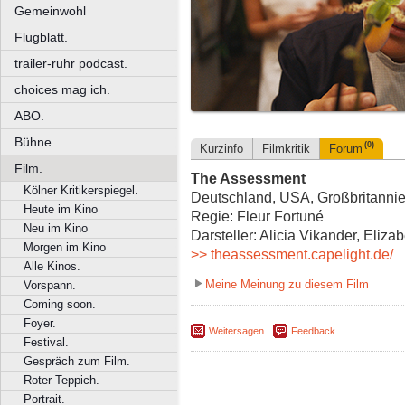
Gemeinwohl
Flugblatt.
trailer-ruhr podcast.
choices mag ich.
ABO.
Bühne.
(0)
Kurzinfo
Filmkritik
Forum
Film.
The Assessment
Kölner Kritikerspiegel.
Deutschland, USA, Großbritannie
Heute im Kino
Regie: Fleur Fortuné
Neu im Kino
Darsteller: Alicia Vikander, Eliz
Morgen im Kino
>> theassessment.capelight.de/
Alle Kinos.
Meine Meinung zu diesem Film
Vorspann.
Coming soon.
Foyer.
Weitersagen
Feedback
Festival.
Gespräch zum Film.
Roter Teppich.
Portrait.