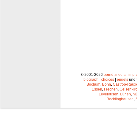
© 2001-2026
berndt media
|
impr
biograph
|
choices
|
engels
und
Bochum
,
Bonn
,
Castrop-Raux
Essen
,
Frechen
,
Gelsenkir
Leverkusen
,
Lünen
,
Mü
Recklinghausen
,