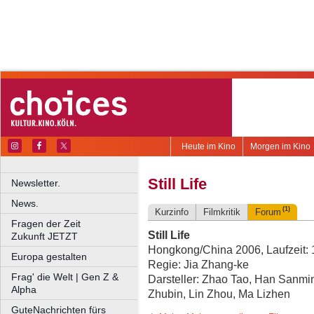
Heute im Kino
Morgen im Kino
Still Life
Newsletter.
News.
(1)
Kurzinfo
Filmkritik
Forum
Fragen der Zeit
Still Life
Zukunft JETZT
Hongkong/China 2006, Laufzeit: 
Europa gestalten
Regie: Jia Zhang-ke
Frag' die Welt | Gen Z &
Darsteller: Zhao Tao, Han Sanmi
Alpha
Zhubin, Lin Zhou, Ma Lizhen
GuteNachrichten fürs