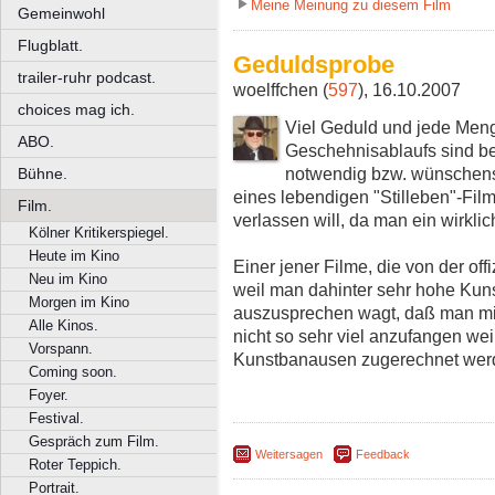
Meine Meinung zu diesem Film
Gemeinwohl
Flugblatt.
Geduldsprobe
trailer-ruhr podcast.
woelffchen (
597
), 16.10.2007
choices mag ich.
Viel Geduld und jede Meng
ABO.
Geschehnisablaufs sind be
notwendig bzw. wünschens
Bühne.
eines lebendigen "Stilleben"-Films
Film.
verlassen will, da man ein wirkli
Kölner Kritikerspiegel.
Heute im Kino
Einer jener Filme, die von der off
Neu im Kino
weil man dahinter sehr hohe Kuns
Morgen im Kino
auszusprechen wagt, daß man mit
Alle Kinos.
nicht so sehr viel anzufangen we
Vorspann.
Kunstbanausen zugerechnet wer
Coming soon.
Foyer.
Festival.
Gespräch zum Film.
Weitersagen
Feedback
Roter Teppich.
Portrait.