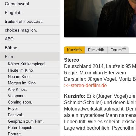
Gemeinwohl
Flugblatt.
trailer-ruhr podcast.
choices mag ich.
ABO.
Bühne.
(0)
Kurzinfo
Filmkritik
Forum
Film.
Stereo
Kölner Kritikerspiegel.
Deutschland 2014, Laufzeit: 95 M
Heute im Kino
Regie: Maximilian Erlenwein
Neu im Kino
Darsteller: Jürgen Vogel, Moritz 
Morgen im Kino
>> stereo-derfilm.de
Alle Kinos.
Kurzinfo:
Erik (Jürgen Vogel) zie
Vorspann.
Schmidt-Schaller) und deren klein
Coming soon.
Motorradwerkstatt aufmacht. Der i
Foyer.
als ein mysteriöser Mann namens 
Festival.
Leben tritt. Wie es scheint, existi
Gespräch zum Film.
Lage wird bedrohlich. Psychothril
Roter Teppich.
Portrait.