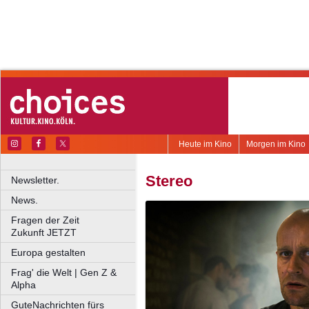
Heute im Kino
Morgen im Kino
Stereo
Newsletter.
News.
Fragen der Zeit
Zukunft JETZT
Europa gestalten
Frag' die Welt | Gen Z &
Alpha
GuteNachrichten fürs