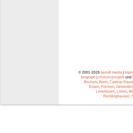
© 2001-2026
berndt media
|
impr
biograph
|
choices
|
engels
und
Bochum
,
Bonn
,
Castrop-Raux
Essen
,
Frechen
,
Gelsenkir
Leverkusen
,
Lünen
,
Mü
Recklinghausen
,