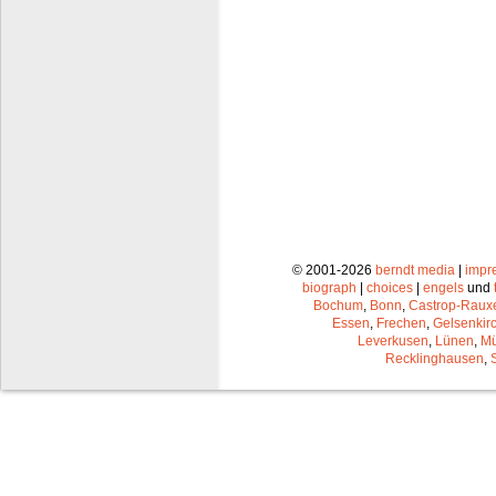
© 2001-2026
berndt media
|
impr
biograph
|
choices
|
engels
und
Bochum
,
Bonn
,
Castrop-Raux
Essen
,
Frechen
,
Gelsenkir
Leverkusen
,
Lünen
,
Mü
Recklinghausen
,