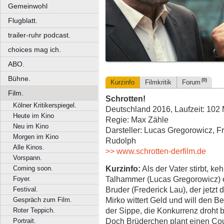
Gemeinwohl
Flugblatt.
trailer-ruhr podcast.
choices mag ich.
ABO.
Bühne.
(0)
Kurzinfo
Filmkritik
Forum
Film.
Schrotten!
Kölner Kritikerspiegel.
Deutschland 2016, Laufzeit: 102 
Heute im Kino
Regie: Max Zähle
Neu im Kino
Darsteller: Lucas Gregorowicz, F
Morgen im Kino
Rudolph
Alle Kinos.
>> www.schrotten-derfilm.de
Vorspann.
Kurzinfo:
Als der Vater stirbt, ke
Coming soon.
Talhammer (Lucas Gregorowicz) e
Foyer.
Bruder (Frederick Lau), der jetzt d
Festival.
Mirko wittert Geld und will den Be
Gespräch zum Film.
der Sippe, die Konkurrenz droht b
Roter Teppich.
Doch Brüderchen plant einen Co
Portrait.