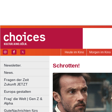
Heute im Kino
Morgen im Kino
Schrotten!
Newsletter.
News.
Fragen der Zeit
Zukunft JETZT
Europa gestalten
Frag' die Welt | Gen Z &
Alpha
GuteNachrichten fürs