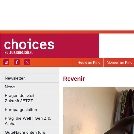
Heute im Kino
Morgen im Kino
Revenir
Newsletter.
News.
Fragen der Zeit
Zukunft JETZT
Europa gestalten
Frag' die Welt | Gen Z &
Alpha
GuteNachrichten fürs