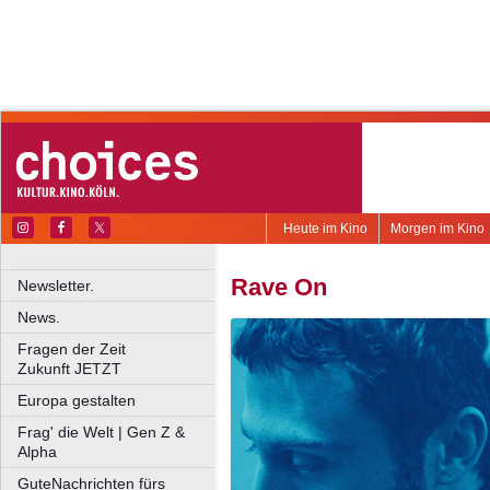
Heute im Kino
Morgen im Kino
Rave On
Newsletter.
News.
Fragen der Zeit
Zukunft JETZT
Europa gestalten
Frag' die Welt | Gen Z &
Alpha
GuteNachrichten fürs