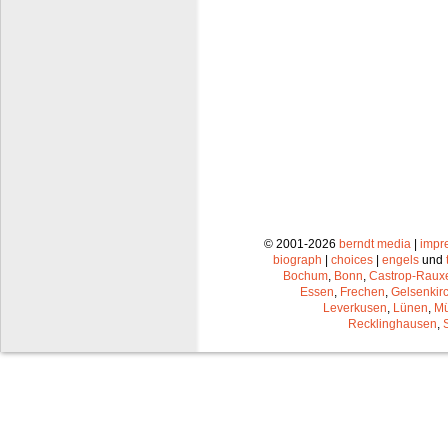
© 2001-2026
berndt media
|
impr
biograph
|
choices
|
engels
und
Bochum
,
Bonn
,
Castrop-Raux
Essen
,
Frechen
,
Gelsenkir
Leverkusen
,
Lünen
,
Mü
Recklinghausen
,