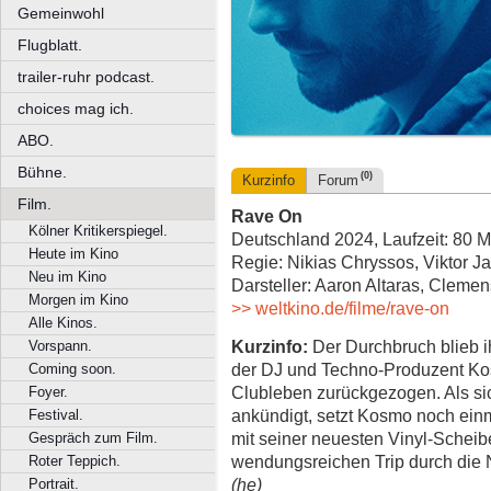
Gemeinwohl
Flugblatt.
trailer-ruhr podcast.
choices mag ich.
ABO.
Bühne.
(0)
Kurzinfo
Forum
Film.
Rave On
Kölner Kritikerspiegel.
Deutschland 2024, Laufzeit: 80 M
Heute im Kino
Regie: Nikias Chryssos, Viktor J
Neu im Kino
Darsteller: Aaron Altaras, Clemen
Morgen im Kino
>> weltkino.de/filme/rave-on
Alle Kinos.
Kurzinfo:
Der Durchbruch blieb i
Vorspann.
der DJ und Techno-Produzent Ko
Coming soon.
Clubleben zurückgezogen. Als si
Foyer.
ankündigt, setzt Kosmo noch einma
Festival.
mit seiner neuesten Vinyl-Schei
Gespräch zum Film.
wendungsreichen Trip durch die
Roter Teppich.
(he)
Portrait.