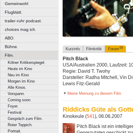
Gemeinwohl
Flugblatt.
trailer-ruhr podcast.
choices mag ich.
ABO.
Bühne.
(1)
Kurzinfo
Filmkritik
Forum
Film.
Pitch Black
Kölner Kritikerspiegel.
USA/Australien 2000, Laufzeit: 1
Heute im Kino
Regie: David T. Twohy
Neu im Kino
Darsteller: Radha Mitchell, Vin D
Morgen im Kino
Lewis Fitz-Gerald
Alle Kinos.
Meine Meinung zu diesem Film
Vorspann.
Coming soon.
Foyer.
Riddicks Güte als Got
Festival.
Kinokeule (
541
), 06.06.2007
Gespräch zum Film.
Roter Teppich.
Pitch Black ist ein intellig
Portrait.
Genrezutaten geschickt z