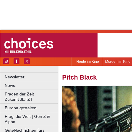
Heute im Kino
Morgen im Kino
Pitch Black
Newsletter.
News.
Fragen der Zeit
Zukunft JETZT
Europa gestalten
Frag' die Welt | Gen Z &
Alpha
GuteNachrichten fürs