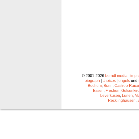
© 2001-2026
berndt media
|
impr
biograph
|
choices
|
engels
und
Bochum
,
Bonn
,
Castrop-Raux
Essen
,
Frechen
,
Gelsenkir
Leverkusen
,
Lünen
,
Mü
Recklinghausen
,