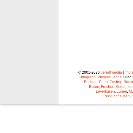
© 2001-2026
berndt media
|
impr
biograph
|
choices
|
engels
und
Bochum
,
Bonn
,
Castrop-Raux
Essen
,
Frechen
,
Gelsenkir
Leverkusen
,
Lünen
,
Mü
Recklinghausen
,