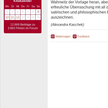
Kinokalender
Wahnwitz der Vorlage heran, aber a
erfreuliche Überraschung mit all 
Mo
Di
Mi
Do
Fr
Sa
So
satirischen und philosophischen
3
4
5
6
7
8
9
auszeichnen.
10
11
12
13
14
15
16
(Alexandra Kaschek)
12.669 Beiträge zu
3.883 Filmen im Forum
Weitersagen
Feedback