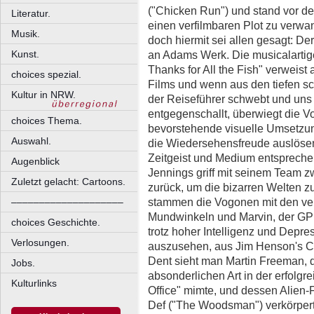
("Chicken Run") und stand vor de
Literatur.
einen verfilmbaren Plot zu verwa
Musik.
doch hiermit sei allen gesagt: D
an Adams Werk. Die musicalarti
Kunst.
Thanks for All the Fish" verweist 
choices spezial.
Films und wenn aus den tiefen 
Kultur in NRW.
der Reiseführer schwebt und uns 
entgegenschallt, überwiegt die 
choices Thema.
bevorstehende visuelle Umsetzung
Auswahl.
die Wiedersehensfreude auslösen
Zeitgeist und Medium entspreche
Augenblick
Jennings griff mit seinem Team z
Zuletzt gelacht: Cartoons.
zurück, um die bizarren Welten zu
stammen die Vogonen mit den ver
––––––––––––––––––––
Mundwinkeln und Marvin, der GPP
choices Geschichte.
trotz hoher Intelligenz und Depre
Verlosungen.
auszusehen, aus Jim Henson's Cre
Dent sieht man Martin Freeman, d
Jobs.
absonderlichen Art in der erfolgr
Kulturlinks
Office" mimte, und dessen Alien
Def ("The Woodsman") verkörpert.