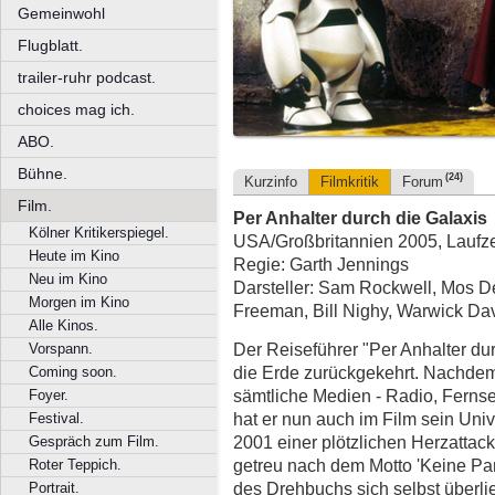
Gemeinwohl
Flugblatt.
trailer-ruhr podcast.
choices mag ich.
ABO.
Bühne.
(24)
Kurzinfo
Filmkritik
Forum
Film.
Per Anhalter durch die Galaxis
Kölner Kritikerspiegel.
USA/Großbritannien 2005, Laufzei
Heute im Kino
Regie: Garth Jennings
Neu im Kino
Darsteller: Sam Rockwell, Mos D
Morgen im Kino
Freeman, Bill Nighy, Warwick Da
Alle Kinos.
Der Reiseführer "Per Anhalter dur
Vorspann.
die Erde zurückgekehrt. Nachdem 
Coming soon.
sämtliche Medien - Radio, Fernseh
Foyer.
hat er nun auch im Film sein Un
Festival.
2001 einer plötzlichen Herzattac
Gespräch zum Film.
getreu nach dem Motto 'Keine Pan
Roter Teppich.
des Drehbuchs sich selbst überli
Portrait.