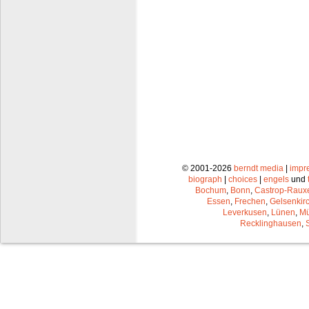
© 2001-2026
berndt media
|
impr
biograph
|
choices
|
engels
und
Bochum
,
Bonn
,
Castrop-Raux
Essen
,
Frechen
,
Gelsenkir
Leverkusen
,
Lünen
,
Mü
Recklinghausen
,