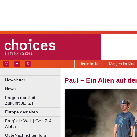
Heute im Kino
Morgen im Kino
Paul – Ein Alien auf de
Newsletter.
News.
Fragen der Zeit
Zukunft JETZT
Europa gestalten
Frag' die Welt | Gen Z &
Alpha
GuteNachrichten fürs