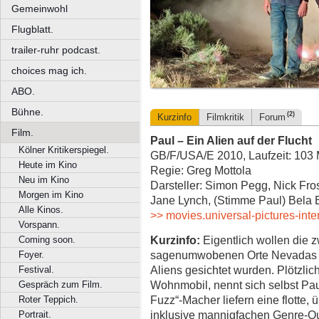
Gemeinwohl
Flugblatt.
trailer-ruhr podcast.
choices mag ich.
ABO.
Bühne.
(2)
Kurzinfo
Filmkritik
Forum
Film.
Paul – Ein Alien auf der Flucht
Kölner Kritikerspiegel.
GB/F/USA/E 2010, Laufzeit: 103 
Heute im Kino
Regie: Greg Mottola
Neu im Kino
Darsteller: Simon Pegg, Nick Fro
Morgen im Kino
Jane Lynch, (Stimme Paul) Bela 
Alle Kinos.
>> movies.universal-pictures-int
Vorspann.
Kurzinfo:
Eigentlich wollen die z
Coming soon.
sagenumwobenen Orte Nevadas a
Foyer.
Aliens gesichtet wurden. Plötzlich
Festival.
Wohnmobil, nennt sich selbst Pau 
Gespräch zum Film.
Fuzz“-Macher liefern eine flotte
Roter Teppich.
inklusive mannigfachen Genre-Q
Portrait.