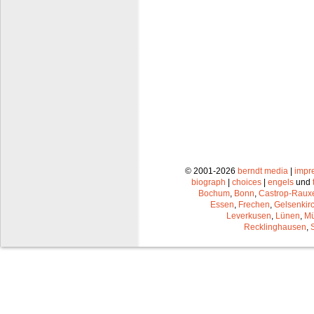
© 2001-2026
berndt media
|
impr
biograph
|
choices
|
engels
und
Bochum
,
Bonn
,
Castrop-Raux
Essen
,
Frechen
,
Gelsenkir
Leverkusen
,
Lünen
,
Mü
Recklinghausen
,