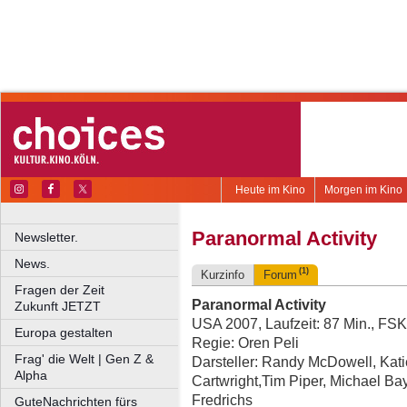
Heute im Kino
Morgen im Kino
Paranormal Activity
Newsletter.
News.
(1)
Kurzinfo
Forum
Fragen der Zeit
Paranormal Activity
Zukunft JETZT
USA 2007, Laufzeit: 87 Min., FSK
Europa gestalten
Regie: Oren Peli
Frag' die Welt | Gen Z &
Darsteller: Randy McDowell, Kati
Alpha
Cartwright,Tim Piper, Michael Ba
Fredrichs
GuteNachrichten fürs