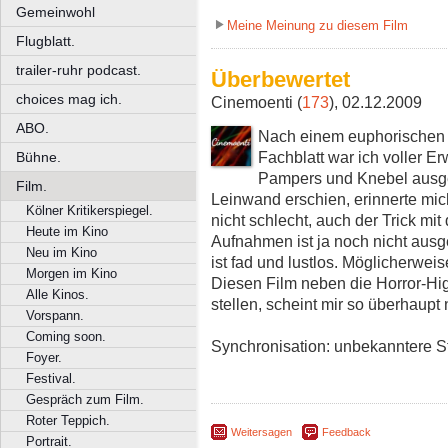
Gemeinwohl
Meine Meinung zu diesem Film
Flugblatt.
trailer-ruhr podcast.
Überbewertet
choices mag ich.
Cinemoenti (
173
), 02.12.2009
ABO.
Nach einem euphorischen A
Fachblatt war ich voller Er
Bühne.
Pampers und Knebel ausger
Film.
Leinwand erschien, erinnerte mi
Kölner Kritikerspiegel.
nicht schlecht, auch der Trick mi
Heute im Kino
Aufnahmen ist ja noch nicht aus
Neu im Kino
ist fad und lustlos. Möglicherwe
Morgen im Kino
Diesen Film neben die Horror-High
Alle Kinos.
stellen, scheint mir so überhaup
Vorspann.
Coming soon.
Synchronisation: unbekanntere 
Foyer.
Festival.
Gespräch zum Film.
Roter Teppich.
Weitersagen
Feedback
Portrait.