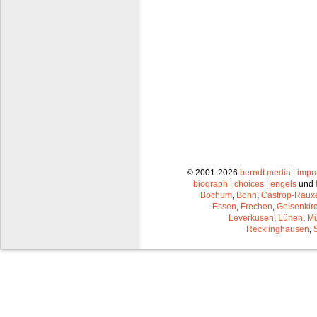
© 2001-2026
berndt media
|
impr
biograph
|
choices
|
engels
und
Bochum
,
Bonn
,
Castrop-Raux
Essen
,
Frechen
,
Gelsenkir
Leverkusen
,
Lünen
,
Mü
Recklinghausen
,