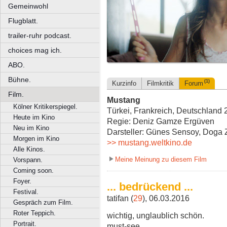
Gemeinwohl
Flugblatt.
trailer-ruhr podcast.
choices mag ich.
ABO.
Bühne.
(1)
Kurzinfo
Filmkritik
Forum
Film.
Mustang
Kölner Kritikerspiegel.
Türkei, Frankreich, Deutschland 
Heute im Kino
Regie: Deniz Gamze Ergüven
Neu im Kino
Darsteller: Günes Sensoy, Doga 
Morgen im Kino
>> mustang.weltkino.de
Alle Kinos.
Meine Meinung zu diesem Film
Vorspann.
Coming soon.
Foyer.
... bedrückend ...
Festival.
tatifan (
29
), 06.03.2016
Gespräch zum Film.
Roter Teppich.
wichtig, unglaublich schön.
Portrait.
must-see.