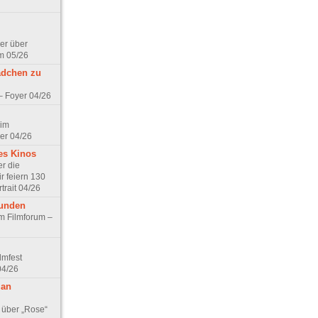
er über
m 05/26
ädchen zu
 – Foyer 04/26
 im
er 04/26
es Kinos
r die
r feiern 130
trait 04/26
eunden
im Filmforum –
lmfest
04/26
 an
 über „Rose“