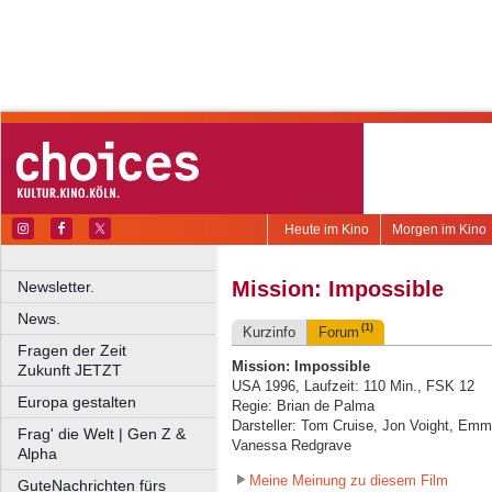
Heute im Kino
Morgen im Kino
Mission: Impossible
Newsletter.
News.
(1)
Kurzinfo
Forum
Fragen der Zeit
Mission: Impossible
Zukunft JETZT
USA 1996, Laufzeit: 110 Min., FSK 12
Europa gestalten
Regie: Brian de Palma
Darsteller: Tom Cruise, Jon Voight, Emm
Frag' die Welt | Gen Z &
Vanessa Redgrave
Alpha
Meine Meinung zu diesem Film
GuteNachrichten fürs