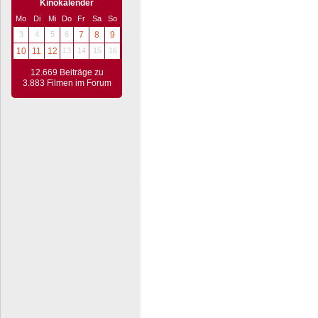
Kinokalender
Mo
Di
Mi
Do
Fr
Sa
So
3
4
5
6
7
8
9
10
11
12
13
14
15
16
12.669 Beiträge zu
3.883 Filmen im Forum