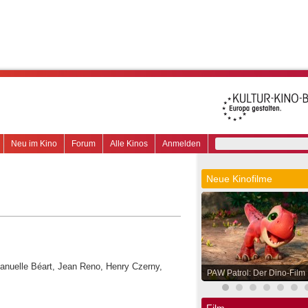
Neu im Kino
Forum
Alle Kinos
Anmelden
Neue Kinofilme
anuelle Béart, Jean Reno, Henry Czerny,
PAW Patrol: Der Dino-Film
Film.