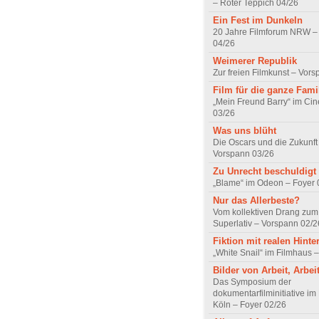
– Roter Teppich 04/26
Ein Fest im Dunkeln
20 Jahre Filmforum NRW – 
04/26
Weimerer Republik
Zur freien Filmkunst – Vor
Film für die ganze Fami
„Mein Freund Barry“ im Ci
03/26
Was uns blüht
Die Oscars und die Zukunft 
Vorspann 03/26
Zu Unrecht beschuldigt
„Blame“ im Odeon – Foyer 
Nur das Allerbeste?
Vom kollektiven Drang zum r
Superlativ – Vorspann 02/2
Fiktion mit realen Hint
„White Snail“ im Filmhaus 
Bilder von Arbeit, Arbei
Das Symposium der
dokumentarfilminitiative im
Köln – Foyer 02/26