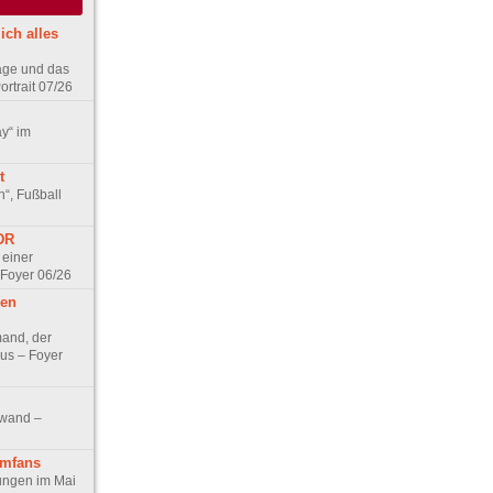
ich alles
age und das
rtrait 07/26
ay“ im
t
n“, Fußball
DDR
 einer
 Foyer 06/26
hen
and, der
us – Foyer
nwand –
lmfans
hungen im Mai