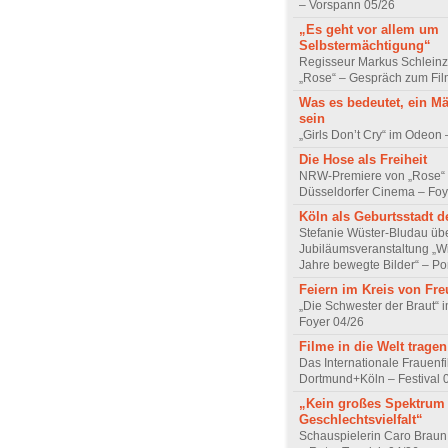
– Vorspann 05/26
„Es geht vor allem um
Selbstermächtigung“
Regisseur Markus Schleinz
„Rose“ – Gespräch zum Fil
Was es bedeutet, ein M
sein
„Girls Don’t Cry“ im Odeon
Die Hose als Freiheit
NRW-Premiere von „Rose“
Düsseldorfer Cinema – Foy
Köln als Geburtsstadt d
Stefanie Wüster-Bludau übe
Jubiläumsveranstaltung „Wi
Jahre bewegte Bilder“ – Por
Feiern im Kreis von Fr
„Die Schwester der Braut“ 
Foyer 04/26
Filme in die Welt tragen
Das Internationale Frauenfi
Dortmund+Köln – Festival 
„Kein großes Spektrum
Geschlechtsvielfalt“
Schauspielerin Caro Braun