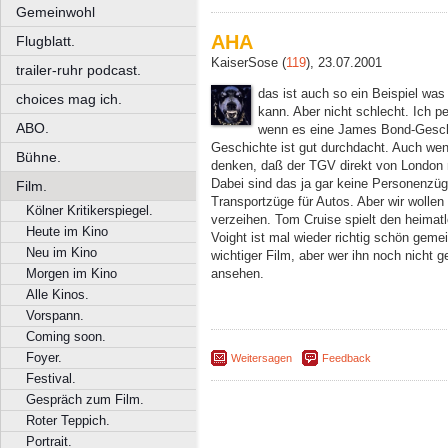
Gemeinwohl
AHA
Flugblatt.
KaiserSose (
119
), 23.07.2001
trailer-ruhr podcast.
das ist auch so ein Beispiel was
choices mag ich.
kann. Aber nicht schlecht. Ich p
ABO.
wenn es eine James Bond-Geschi
Geschichte ist gut durchdacht. Auch we
Bühne.
denken, daß der TGV direkt von London n
Dabei sind das ja gar keine Personenzü
Film.
Transportzüge für Autos. Aber wir wolle
Kölner Kritikerspiegel.
verzeihen. Tom Cruise spielt den heimat
Heute im Kino
Voight ist mal wieder richtig schön geme
Neu im Kino
wichtiger Film, aber wer ihn noch nicht g
ansehen.
Morgen im Kino
Alle Kinos.
Vorspann.
Coming soon.
Foyer.
Weitersagen
Feedback
Festival.
Gespräch zum Film.
Roter Teppich.
Portrait.