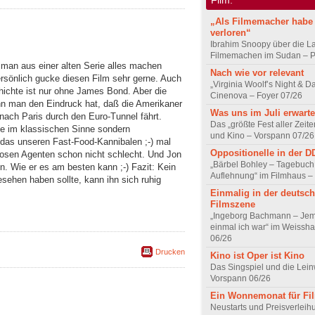
„Als Filmemacher habe 
verloren“
Ibrahim Snoopy über die L
Filmemachen im Sudan – Po
 man aus einer alten Serie alles machen
Nach wie vor relevant
ersönlich gucke diesen Film sehr gerne. Auch
„Virginia Woolf’s Night & D
chte ist nur ohne James Bond. Aber die
Cinenova – Foyer 07/26
nn man den Eindruck hat, daß die Amerikaner
Was uns im Juli erwarte
ach Paris durch den Euro-Tunnel fährt.
Das „größte Fest aller Zeite
ge im klassischen Sinne sondern
und Kino – Vorspann 07/26
n das unseren Fast-Food-Kannibalen ;-) mal
Oppositionelle in der 
losen Agenten schon nicht schlecht. Und Jon
„Bärbel Bohley – Tagebuch
in. Wie er es am besten kann ;-) Fazit: Kein
Auflehnung“ im Filmhaus –
esehen haben sollte, kann ihn sich ruhig
Einmalig in der deutsc
Filmszene
„Ingeborg Bachmann – Jem
einmal ich war“ im Weissha
06/26
Drucken
Kino ist Oper ist Kino
Das Singspiel und die Lei
Vorspann 06/26
Ein Wonnemonat für Fi
Neustarts und Preisverlei