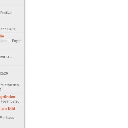
Festival
spann 04/26
lie
nedom – Foyer
mit KI –
02/26
elativierten
6
ergründen
– Foyer 02/26
t am Bild
 Filmhaus