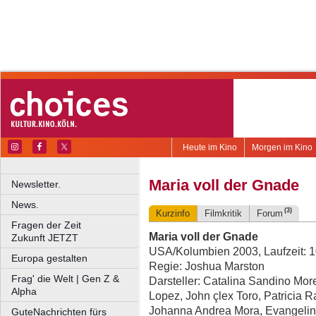
Heute im Kino
Morgen im Kino
Maria voll der Gnade
Newsletter.
News.
(3)
Kurzinfo
Filmkritik
Forum
Fragen der Zeit
Maria voll der Gnade
Zukunft JETZT
USA/Kolumbien 2003, Laufzeit: 1
Europa gestalten
Regie: Joshua Marston
Frag' die Welt | Gen Z &
Darsteller: Catalina Sandino Mor
Alpha
Lopez, John çlex Toro, Patricia R
Johanna Andrea Mora, Evangelin
GuteNachrichten fürs