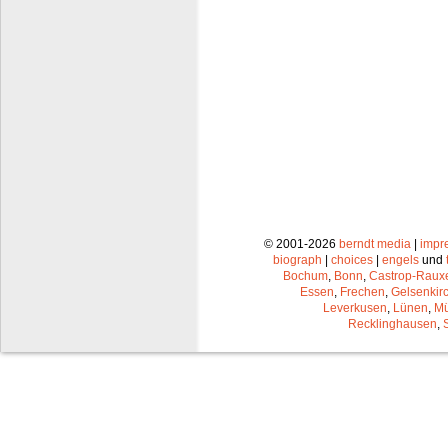
© 2001-2026
berndt media
|
impr
biograph
|
choices
|
engels
und
Bochum
,
Bonn
,
Castrop-Raux
Essen
,
Frechen
,
Gelsenkir
Leverkusen
,
Lünen
,
Mü
Recklinghausen
,