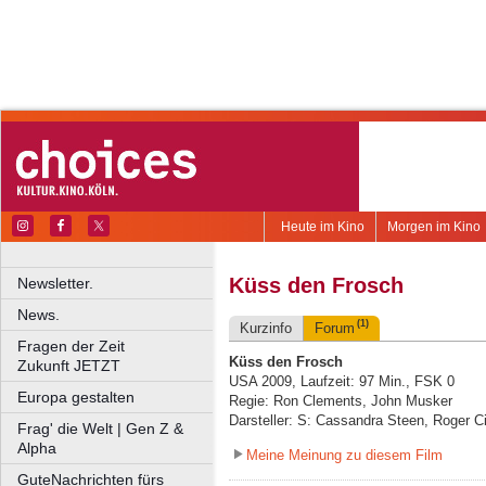
Heute im Kino
Morgen im Kino
Küss den Frosch
Newsletter.
News.
(1)
Kurzinfo
Forum
Fragen der Zeit
Küss den Frosch
Zukunft JETZT
USA 2009, Laufzeit: 97 Min., FSK 0
Europa gestalten
Regie: Ron Clements, John Musker
Darsteller: S: Cassandra Steen, Roger 
Frag' die Welt | Gen Z &
Alpha
Meine Meinung zu diesem Film
GuteNachrichten fürs