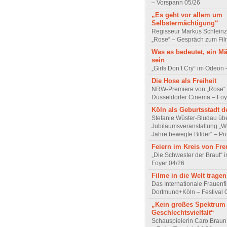
– Vorspann 05/26
„Es geht vor allem um
Selbstermächtigung“
Regisseur Markus Schleinz
„Rose“ – Gespräch zum Fil
Was es bedeutet, ein M
sein
„Girls Don’t Cry“ im Odeon
Die Hose als Freiheit
NRW-Premiere von „Rose“
Düsseldorfer Cinema – Foy
Köln als Geburtsstadt d
Stefanie Wüster-Bludau übe
Jubiläumsveranstaltung „Wi
Jahre bewegte Bilder“ – Por
Feiern im Kreis von Fr
„Die Schwester der Braut“ 
Foyer 04/26
Filme in die Welt tragen
Das Internationale Frauenfi
Dortmund+Köln – Festival 
„Kein großes Spektrum
Geschlechtsvielfalt“
Schauspielerin Caro Braun