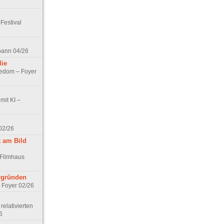
Festival
spann 04/26
lie
nedom – Foyer
mit KI –
02/26
t am Bild
 Filmhaus
ergründen
– Foyer 02/26
elativierten
6