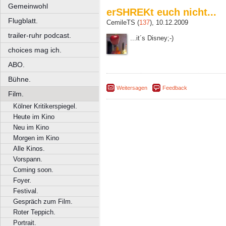
Gemeinwohl
erSHREKt euch nicht...
Flugblatt.
CemileTS (
137
), 10.12.2009
trailer-ruhr podcast.
...it´s Disney;-)
choices mag ich.
ABO.
Bühne.
Weitersagen
Feedback
Film.
Kölner Kritikerspiegel.
Heute im Kino
Neu im Kino
Morgen im Kino
Alle Kinos.
Vorspann.
Coming soon.
Foyer.
Festival.
Gespräch zum Film.
Roter Teppich.
Portrait.