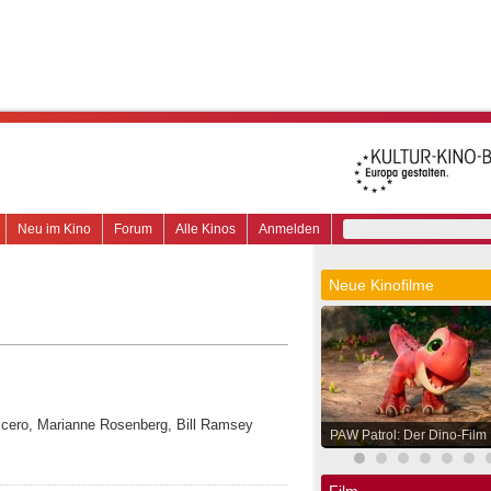
Neu im Kino
Forum
Alle Kinos
Anmelden
Neue Kinofilme
Cicero, Marianne Rosenberg, Bill Ramsey
PAW Patrol: Der Dino-Film
Film.