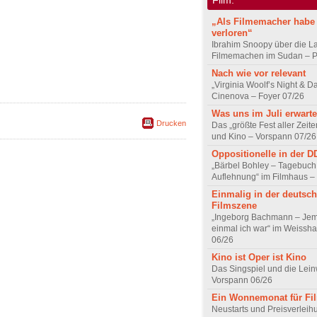
„Als Filmemacher habe 
verloren“
Ibrahim Snoopy über die L
Filmemachen im Sudan – Po
Nach wie vor relevant
„Virginia Woolf’s Night & D
Cinenova – Foyer 07/26
Was uns im Juli erwarte
Drucken
Das „größte Fest aller Zeite
und Kino – Vorspann 07/26
Oppositionelle in der 
„Bärbel Bohley – Tagebuch
Auflehnung“ im Filmhaus –
Einmalig in der deutsc
Filmszene
„Ingeborg Bachmann – Jem
einmal ich war“ im Weissha
06/26
Kino ist Oper ist Kino
Das Singspiel und die Lei
Vorspann 06/26
Ein Wonnemonat für Fi
Neustarts und Preisverlei