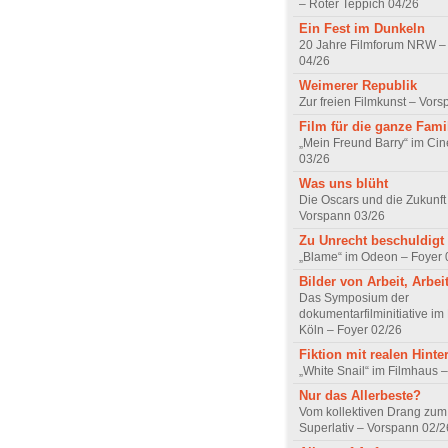
– Roter Teppich 04/26
Ein Fest im Dunkeln
20 Jahre Filmforum NRW – 
04/26
Weimerer Republik
Zur freien Filmkunst – Vor
Film für die ganze Fami
„Mein Freund Barry“ im Ci
03/26
Was uns blüht
Die Oscars und die Zukunft 
Vorspann 03/26
Zu Unrecht beschuldigt
„Blame“ im Odeon – Foyer 
Bilder von Arbeit, Arbei
Das Symposium der
dokumentarfilminitiative im
Köln – Foyer 02/26
Fiktion mit realen Hint
„White Snail“ im Filmhaus 
Nur das Allerbeste?
Vom kollektiven Drang zum r
Superlativ – Vorspann 02/2