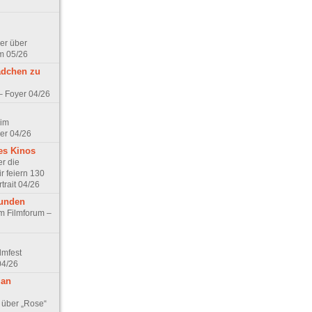
er über
m 05/26
ädchen zu
 – Foyer 04/26
 im
er 04/26
es Kinos
r die
r feiern 130
trait 04/26
eunden
im Filmforum –
lmfest
04/26
 an
 über „Rose“