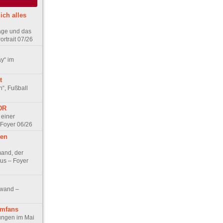
ich alles
age und das
rtrait 07/26
ay“ im
t
n“, Fußball
DDR
 einer
 Foyer 06/26
hen
and, der
us – Foyer
nwand –
lmfans
hungen im Mai