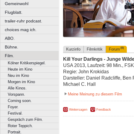
Gemeinwohl
Flugblatt.
trailer-ruhr podcast.
choices mag ich.
ABO.
Bühne.
(0)
Kurzinfo
Filmkritik
Forum
Film.
Kill Your Darlings - Junge Wild
Kölner Kritikerspiegel.
USA 2013, Laufzeit: 98 Min., FSK
Heute im Kino
Regie: John Krokidas
Neu im Kino
Darsteller: Daniel Radcliffe, Be
Morgen im Kino
Michael C. Hall
Alle Kinos.
Meine Meinung zu diesem Film
Vorspann.
Coming soon.
Foyer.
Weitersagen
Feedback
Festival.
Gespräch zum Film.
Roter Teppich.
Portrait.