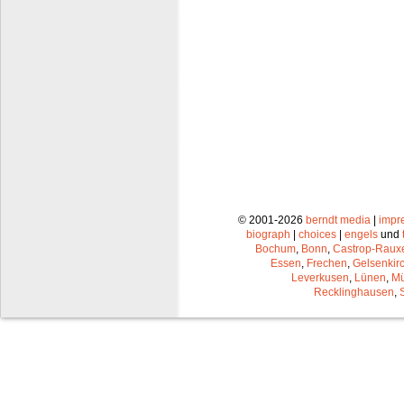
© 2001-2026
berndt media
|
impr
biograph
|
choices
|
engels
und
Bochum
,
Bonn
,
Castrop-Raux
Essen
,
Frechen
,
Gelsenkir
Leverkusen
,
Lünen
,
Mü
Recklinghausen
,