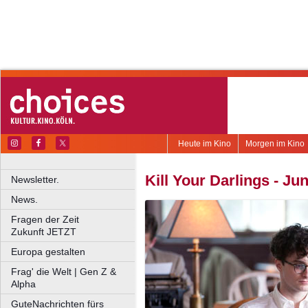
Heute im Kino
Morgen im Kino
Kill Your Darlings - Ju
Newsletter.
News.
Fragen der Zeit
Zukunft JETZT
Europa gestalten
Frag' die Welt | Gen Z &
Alpha
GuteNachrichten fürs