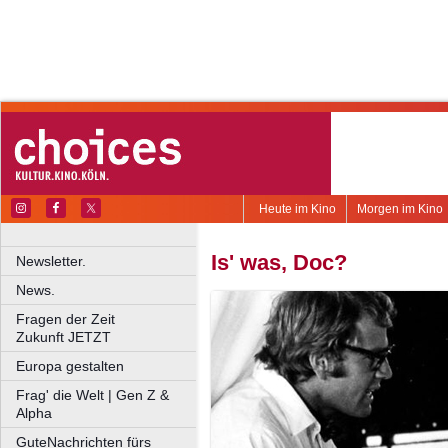
Heute im Kino
Morgen im Kino
Is' was, Doc?
Newsletter.
News.
Fragen der Zeit
Zukunft JETZT
Europa gestalten
Frag' die Welt | Gen Z &
Alpha
GuteNachrichten fürs