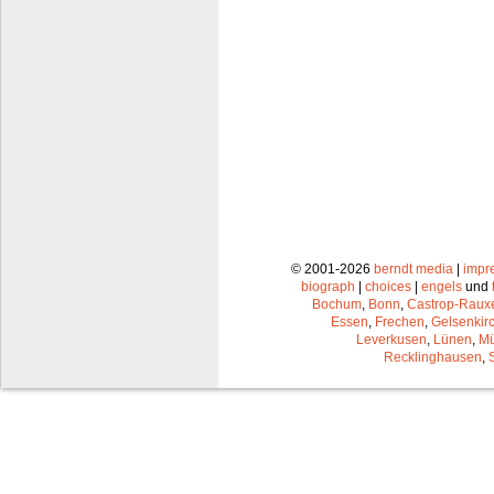
© 2001-2026
berndt media
|
impr
biograph
|
choices
|
engels
und
Bochum
,
Bonn
,
Castrop-Raux
Essen
,
Frechen
,
Gelsenkir
Leverkusen
,
Lünen
,
Mü
Recklinghausen
,