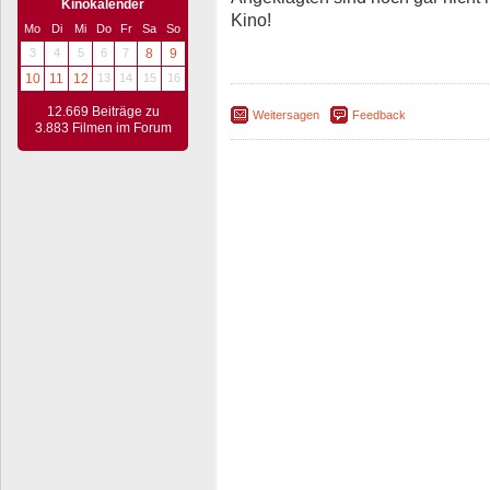
Kinokalender
Kino!
Mo
Di
Mi
Do
Fr
Sa
So
3
4
5
6
7
8
9
10
11
12
13
14
15
16
12.669 Beiträge zu
Weitersagen
Feedback
3.883 Filmen im Forum