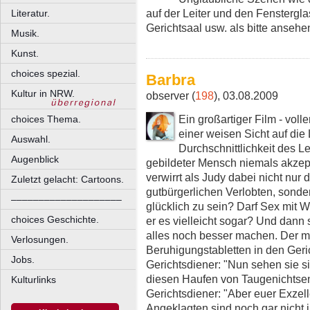
auf der Leiter und den Fenstergla
Literatur.
Gerichtsaal usw. als bitte anseh
Musik.
Kunst.
choices spezial.
Barbra
Kultur in NRW.
observer (
198
), 03.08.2009
Ein großartiger Film - voll
choices Thema.
einer weisen Sicht auf die
Auswahl.
Durchschnittlichkeit des 
Augenblick
gebildeter Mensch niemals akzept
verwirrt als Judy dabei nicht nur 
Zuletzt gelacht: Cartoons.
gutbürgerlichen Verlobten, sonde
––––––––––––––––––––
glücklich zu sein? Darf Sex mit W
choices Geschichte.
er es vielleicht sogar? Und dann 
alles noch besser machen. Der m
Verlosungen.
Beruhigungstabletten in den Geri
Jobs.
Gerichtsdiener: "Nun sehen sie si
diesen Haufen von Taugenichtsen
Kulturlinks
Gerichtsdiener: "Aber euer Exzell
Angeklagten sind noch gar nicht 