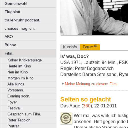
Gemeinwohl
Flugblatt.
trailer-ruhr podcast.
choices mag ich.
ABO.
Bühne.
(2)
Kurzinfo
Forum
Film.
Is' was, Doc?
Kölner Kritikerspiegel.
USA 1971, Laufzeit: 94 Min., FSK
Heute im Kino
Regie: Peter Bogdanovich
Neu im Kino
Darsteller: Barbra Streisand, Ry
Morgen im Kino
Meine Meinung zu diesem Film
Alle Kinos.
Vorspann.
Coming soon.
Selten so gelacht
Foyer.
Das Auge (
360
), 22.01.2011
Festival.
Gespräch zum Film.
Wer mal was wirklich lusti
Roter Teppich.
ansehen. Hilft gegen jede
Portrait.
Unglaubliche Szenen wie 