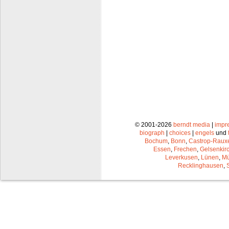
© 2001-2026
berndt media
|
impr
biograph
|
choices
|
engels
und
Bochum
,
Bonn
,
Castrop-Raux
Essen
,
Frechen
,
Gelsenkir
Leverkusen
,
Lünen
,
Mü
Recklinghausen
,