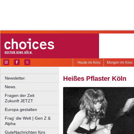
Heute im Kino
Morgen im Kino
Heißes Pflaster Köln
Newsletter.
News.
Fragen der Zeit
Zukunft JETZT
Europa gestalten
Frag' die Welt | Gen Z &
Alpha
GuteNachrichten fürs