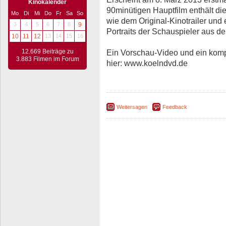
Kinokalender
90minütigen Hauptfilm enthält d
Mo
Di
Mi
Do
Fr
Sa
So
wie dem Original-Kinotrailer und e
3
4
5
6
7
8
9
Portraits der Schauspieler aus d
10
11
12
13
14
15
16
12.669 Beiträge zu
Ein Vorschau-Video und ein kompl
3.883 Filmen im Forum
hier: www.koelndvd.de
Weitersagen
Feedback