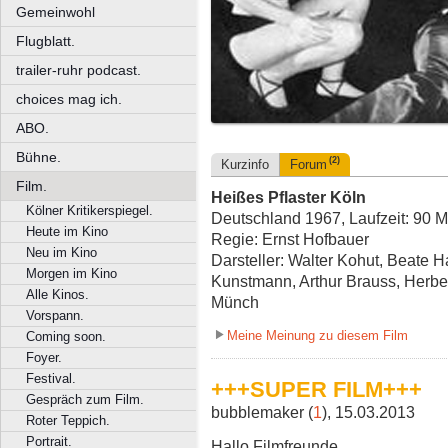
Gemeinwohl
Flugblatt.
trailer-ruhr podcast.
choices mag ich.
ABO.
Bühne.
(2)
Kurzinfo
Forum
Film.
Heißes Pflaster Köln
Kölner Kritikerspiegel.
Deutschland 1967, Laufzeit: 90 M
Heute im Kino
Regie: Ernst Hofbauer
Neu im Kino
Darsteller: Walter Kohut, Beate
Morgen im Kino
Kunstmann, Arthur Brauss, Herber
Alle Kinos.
Münch
Vorspann.
Meine Meinung zu diesem Film
Coming soon.
Foyer.
Festival.
+++SUPER FILM+++
Gespräch zum Film.
bubblemaker (
1
), 15.03.2013
Roter Teppich.
Portrait.
Hallo Filmfreunde,