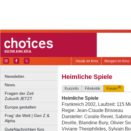
Heute im Kino
Morgen im Kino
Heimliche Spiele
Newsletter.
News.
(1)
Kurzinfo
Filmkritik
Forum
Fragen der Zeit
Heimliche Spiele
Zukunft JETZT
Frankreich 2002, Laufzeit: 115 M
Europa gestalten
Regie: Jean-Claude Brisseau
Frag' die Welt | Gen Z &
Darsteller: Coralie Revel, Sabri
Alpha
Deville, Blandine Bury, Olivier S
Viviane Theophilides, Sylvain B
GuteNachrichten fürs