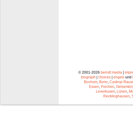
© 2001-2026
berndt media
|
impr
biograph
|
choices
|
engels
und
Bochum
,
Bonn
,
Castrop-Raux
Essen
,
Frechen
,
Gelsenkir
Leverkusen
,
Lünen
,
Mü
Recklinghausen
,