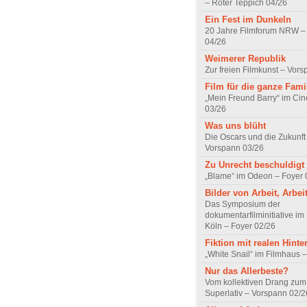
– Roter Teppich 04/26
Ein Fest im Dunkeln
20 Jahre Filmforum NRW – 
04/26
Weimerer Republik
Zur freien Filmkunst – Vor
Film für die ganze Fami
„Mein Freund Barry“ im Ci
03/26
Was uns blüht
Die Oscars und die Zukunft 
Vorspann 03/26
Zu Unrecht beschuldigt
„Blame“ im Odeon – Foyer 
Bilder von Arbeit, Arbei
Das Symposium der
dokumentarfilminitiative im
Köln – Foyer 02/26
Fiktion mit realen Hint
„White Snail“ im Filmhaus 
Nur das Allerbeste?
Vom kollektiven Drang zum r
Superlativ – Vorspann 02/2