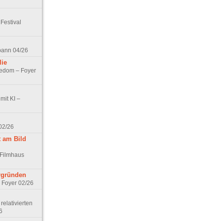
Festival
spann 04/26
lie
nedom – Foyer
mit KI –
02/26
t am Bild
 Filmhaus
ergründen
– Foyer 02/26
elativierten
6