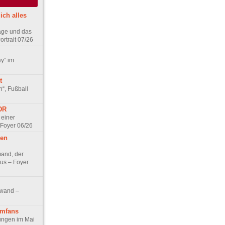
ich alles
age und das
rtrait 07/26
ay“ im
t
n“, Fußball
DDR
 einer
 Foyer 06/26
hen
and, der
us – Foyer
nwand –
lmfans
hungen im Mai