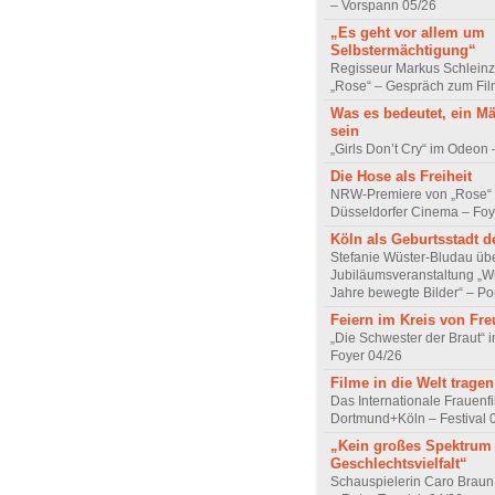
– Vorspann 05/26
„Es geht vor allem um
Selbstermächtigung“
Regisseur Markus Schleinz
„Rose“ – Gespräch zum Fil
Was es bedeutet, ein M
sein
„Girls Don’t Cry“ im Odeon
Die Hose als Freiheit
NRW-Premiere von „Rose“
Düsseldorfer Cinema – Foy
Köln als Geburtsstadt d
Stefanie Wüster-Bludau übe
Jubiläumsveranstaltung „Wi
Jahre bewegte Bilder“ – Por
Feiern im Kreis von Fr
„Die Schwester der Braut“ 
Foyer 04/26
Filme in die Welt tragen
Das Internationale Frauenfi
Dortmund+Köln – Festival 
„Kein großes Spektrum
Geschlechtsvielfalt“
Schauspielerin Caro Braun