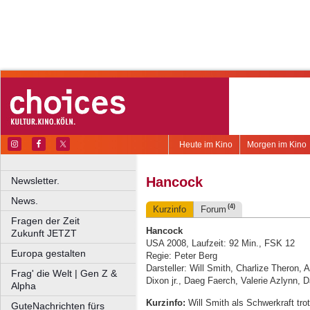
Heute im Kino
Morgen im Kino
Hancock
Newsletter.
News.
(4)
Kurzinfo
Forum
Fragen der Zeit
Hancock
Zukunft JETZT
USA 2008, Laufzeit: 92 Min., FSK 12
Europa gestalten
Regie: Peter Berg
Darsteller: Will Smith, Charlize Thero
Frag' die Welt | Gen Z &
Dixon jr., Daeg Faerch, Valerie Azlynn, 
Alpha
Kurzinfo:
Will Smith als Schwerkraft tr
GuteNachrichten fürs