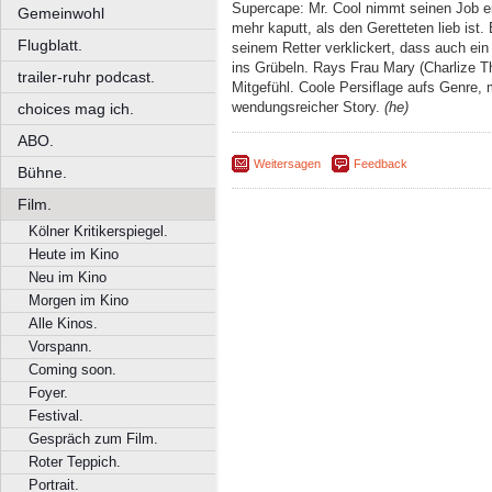
Supercape: Mr. Cool nimmt seinen Job e
Gemeinwohl
mehr kaputt, als den Geretteten lieb ist
Flugblatt.
seinem Retter verklickert, dass auch ei
ins Grübeln. Rays Frau Mary (Charlize Th
trailer-ruhr podcast.
Mitgefühl. Coole Persiflage aufs Genre,
wendungsreicher Story.
(he)
choices mag ich.
ABO.
Weitersagen
Feedback
Bühne.
Film.
Kölner Kritikerspiegel.
Heute im Kino
Neu im Kino
Morgen im Kino
Alle Kinos.
Vorspann.
Coming soon.
Foyer.
Festival.
Gespräch zum Film.
Roter Teppich.
Portrait.