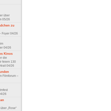
er über
m 05/26
ädchen zu
 – Foyer 04/26
 im
er 04/26
es Kinos
r die
r feiern 130
trait 04/26
eunden
im Filmforum –
lmfest
04/26
 an
 über „Rose“