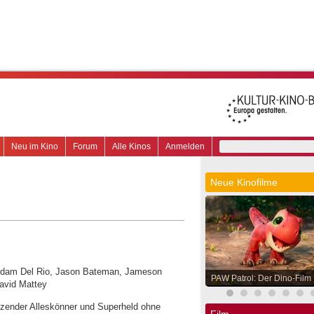
Neu im Kino
Forum
Alle Kinos
Anmelden
Neue Kinofilme
n, Adam Del Rio, Jason Bateman, Jameson
PAW Patrol: Der Dino-Film
David Mattey
otzender Alleskönner und Superheld ohne
Film.