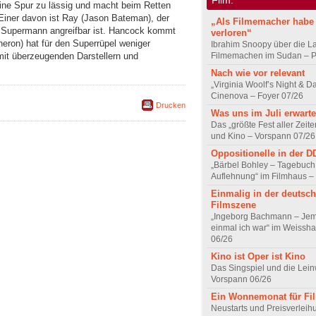
ine Spur zu lässig und macht beim Retten
. Einer davon ist Ray (Jason Bateman), der
„Als Filmemacher habe 
n Supermann angreifbar ist. Hancock kommt
verloren“
eron) hat für den Superrüpel weniger
Ibrahim Snoopy über die L
 mit überzeugenden Darstellern und
Filmemachen im Sudan – Po
Nach wie vor relevant
„Virginia Woolf’s Night & D
Cinenova – Foyer 07/26
Drucken
Was uns im Juli erwarte
Das „größte Fest aller Zeite
und Kino – Vorspann 07/26
Oppositionelle in der 
„Bärbel Bohley – Tagebuch
Auflehnung“ im Filmhaus –
Einmalig in der deutsc
Filmszene
„Ingeborg Bachmann – Jem
einmal ich war“ im Weissha
06/26
Kino ist Oper ist Kino
Das Singspiel und die Lei
Vorspann 06/26
Ein Wonnemonat für Fi
Neustarts und Preisverlei