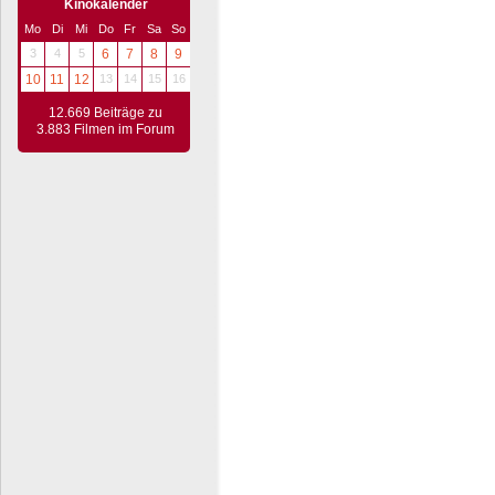
Kinokalender
Mo
Di
Mi
Do
Fr
Sa
So
3
4
5
6
7
8
9
10
11
12
13
14
15
16
12.669 Beiträge zu
3.883 Filmen im Forum