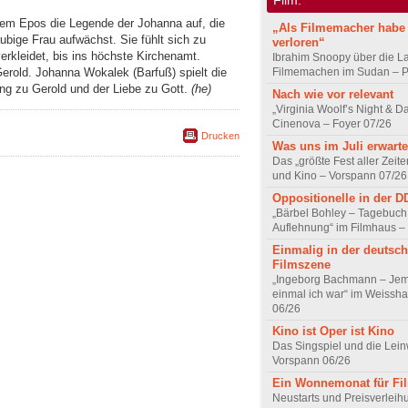
em Epos die Legende der Johanna auf, die
„Als Filmemacher habe 
ubige Frau aufwächst. Sie fühlt sich zu
verloren“
rkleidet, bis ins höchste Kirchenamt.
Ibrahim Snoopy über die L
Gerold. Johanna Wokalek (Barfuß) spielt die
Filmemachen im Sudan – Po
ng zu Gerold und der Liebe zu Gott.
(he)
Nach wie vor relevant
„Virginia Woolf’s Night & D
Cinenova – Foyer 07/26
Drucken
Was uns im Juli erwarte
Das „größte Fest aller Zeite
und Kino – Vorspann 07/26
Oppositionelle in der 
„Bärbel Bohley – Tagebuch
Auflehnung“ im Filmhaus –
Einmalig in der deutsc
Filmszene
„Ingeborg Bachmann – Jem
einmal ich war“ im Weissha
06/26
Kino ist Oper ist Kino
Das Singspiel und die Lei
Vorspann 06/26
Ein Wonnemonat für Fi
Neustarts und Preisverlei