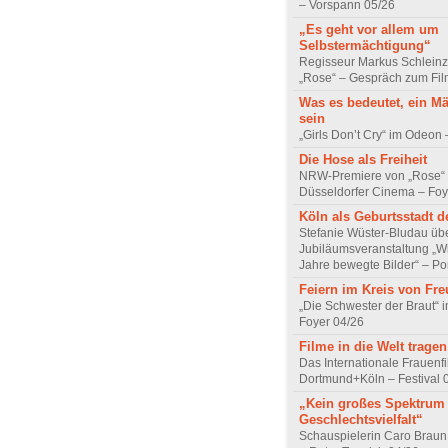
– Vorspann 05/26
„Es geht vor allem um
Selbstermächtigung“
Regisseur Markus Schleinz
„Rose“ – Gespräch zum Fil
Was es bedeutet, ein M
sein
„Girls Don’t Cry“ im Odeon
Die Hose als Freiheit
NRW-Premiere von „Rose“
Düsseldorfer Cinema – Foy
Köln als Geburtsstadt d
Stefanie Wüster-Bludau übe
Jubiläumsveranstaltung „Wi
Jahre bewegte Bilder“ – Por
Feiern im Kreis von Fr
„Die Schwester der Braut“ 
Foyer 04/26
Filme in die Welt tragen
Das Internationale Frauenfi
Dortmund+Köln – Festival 
„Kein großes Spektrum
Geschlechtsvielfalt“
Schauspielerin Caro Braun