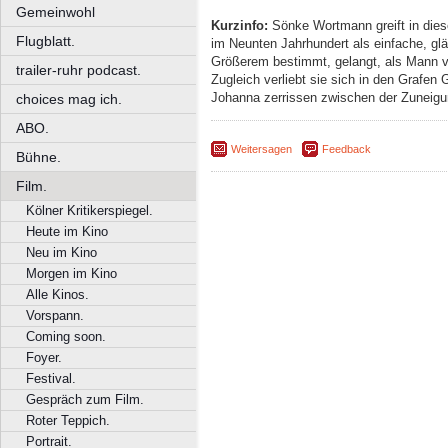
Gemeinwohl
Kurzinfo:
Sönke Wortmann greift in dies
Flugblatt.
im Neunten Jahrhundert als einfache, glä
Größerem bestimmt, gelangt, als Mann ve
trailer-ruhr podcast.
Zugleich verliebt sie sich in den Grafen 
Johanna zerrissen zwischen der Zuneigu
choices mag ich.
ABO.
Weitersagen
Feedback
Bühne.
Film.
Kölner Kritikerspiegel.
Heute im Kino
Neu im Kino
Morgen im Kino
Alle Kinos.
Vorspann.
Coming soon.
Foyer.
Festival.
Gespräch zum Film.
Roter Teppich.
Portrait.