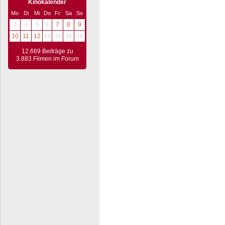
Kinokalender
Mo
Di
Mi
Do
Fr
Sa
So
3
4
5
6
7
8
9
10
11
12
13
14
15
16
12.669 Beiträge zu
3.883 Filmen im Forum