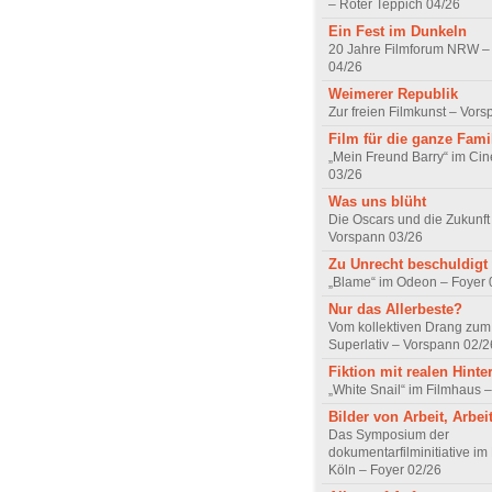
– Roter Teppich 04/26
Ein Fest im Dunkeln
20 Jahre Filmforum NRW – 
04/26
Weimerer Republik
Zur freien Filmkunst – Vor
Film für die ganze Fami
„Mein Freund Barry“ im Ci
03/26
Was uns blüht
Die Oscars und die Zukunft 
Vorspann 03/26
Zu Unrecht beschuldigt
„Blame“ im Odeon – Foyer 
Nur das Allerbeste?
Vom kollektiven Drang zum r
Superlativ – Vorspann 02/2
Fiktion mit realen Hint
„White Snail“ im Filmhaus 
Bilder von Arbeit, Arbei
Das Symposium der
dokumentarfilminitiative im
Köln – Foyer 02/26