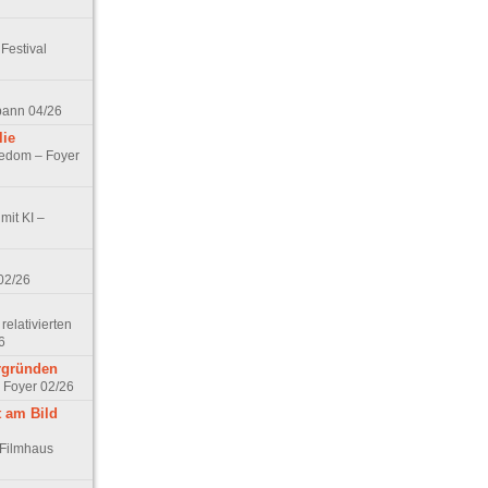
Festival
spann 04/26
lie
nedom – Foyer
mit KI –
02/26
elativierten
6
ergründen
– Foyer 02/26
t am Bild
 Filmhaus