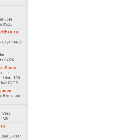
er über
m 05/26
ädchen zu
 – Foyer 04/26
 im
er 04/26
es Kinos
r die
r feiern 130
trait 04/26
eunden
im Filmforum –
lmfest
04/26
 an
 über „Rose“