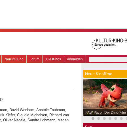
Neu im Kino
Forum
Alle Kinos
Anmelden
Neue Kinofilme
12
odman, David Wenham, Anatole Taubman,
PAW Patrol: Der Dino-Film
ik Kiefer, Claudia Michelsen, Richard van
t, Oliver Nägele, Sandro Lohmann, Marian
Film.