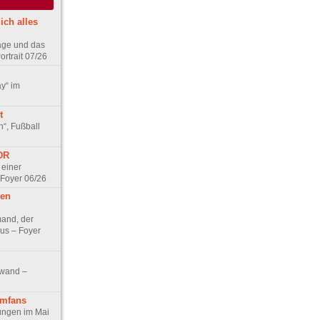
ich alles
age und das
rtrait 07/26
ay“ im
t
n“, Fußball
DDR
 einer
 Foyer 06/26
hen
and, der
us – Foyer
nwand –
lmfans
hungen im Mai