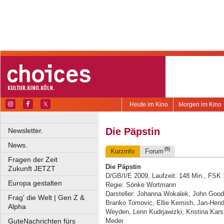
Heute im Kino
Morgen im Kino
Die Päpstin
Newsletter.
News.
(5)
Kurzinfo
Forum
Fragen der Zeit
Die Päpstin
Zukunft JETZT
D/GB/I/E 2009, Laufzeit: 148 Min., FSK 
Europa gestalten
Regie: Sönke Wortmann
Darsteller: Johanna Wokalek, John Go
Frag' die Welt | Gen Z &
Branko Tomovic, Ellie Kemish, Jan-Hendr
Alpha
Weyden, Lenn Kudrjawizki, Kristina Kars
GuteNachrichten fürs
Meder