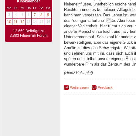
Kinokalender
Nebeneinflüsse, unerheblich erscheinen
Mo
Di
Mi
Do
Fr
Sa
So
Reichtum unseres komplexen Alltagsleben
kann man vergessen. Das Leben ist, wen
3
4
5
6
7
8
9
des "corriger la fortune". Die Abenteuer
10
11
12
13
14
15
16
eigener Verliebtheit. Hier türmt sich vor 
12.669 Beiträge zu
anderer Menschen so leicht und naiv her
3.883 Filmen im Forum
Unternehmen auf. Schicksal für andere zu 
bewerkstelligen, aber das eigene Glück 
Amélie ist dies das Schwierigste. Wir si
und sehnen uns mit ihr, dass sich auch
spüren unmittelbar unsere eigenen Ängst
wunderbare Film als das Zentrum des Un
(Heinz Holzapfel)
Weitersagen
Feedback