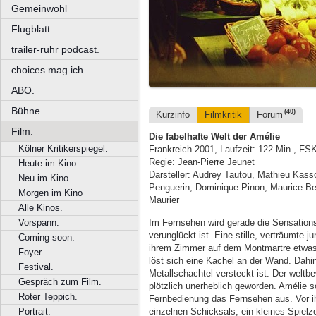
Gemeinwohl
Flugblatt.
trailer-ruhr podcast.
choices mag ich.
ABO.
Bühne.
(40)
Kurzinfo
Filmkritik
Forum
Film.
Die fabelhafte Welt der Amélie
Kölner Kritikerspiegel.
Frankreich 2001, Laufzeit: 122 Min., FS
Regie: Jean-Pierre Jeunet
Heute im Kino
Darsteller: Audrey Tautou, Mathieu Kass
Neu im Kino
Penguerin, Dominique Pinon, Maurice Ben
Morgen im Kino
Maurier
Alle Kinos.
Im Fernsehen wird gerade die Sensations
Vorspann.
verunglückt ist. Eine stille, verträumte
Coming soon.
ihrem Zimmer auf dem Montmartre etwas 
Foyer.
löst sich eine Kachel an der Wand. Dahint
Festival.
Metallschachtel versteckt ist. Der weltb
Gespräch zum Film.
plötzlich unerheblich geworden. Amélie s
Roter Teppich.
Fernbedienung das Fernsehen aus. Vor ih
einzelnen Schicksals, ein kleines Spiel
Portrait.