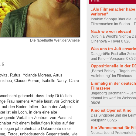
„Als Filmemacher habe 
verloren“
Ibrahim Snoopy über die L
Filmemachen im Sudan – Po
Nach wie vor relevant
„Virginia Woolf’s Night & D
Die fabelhafte Welt der Amélie
Cinenova – Foyer 07/26
Was uns im Juli erwarte
Das „größte Fest aller Zeite
und Kino – Vorspann 07/26
K 6
Oppositionelle in der 
„Bärbel Bohley – Tagebuch
ovitz, Rufus, Yolande Moreau, Artus
Auflehnung“ im Filmhaus –
ichou, Claude Perron, Isabelle Nanty, Claire
Einmalig in der deutsc
Filmszene
„Ingeborg Bachmann – Jem
nachricht gebracht, dass Lady Di tödlich
einmal ich war“ im Weissha
 junge Frau namens Amélie lässt vor Schreck in
06/26
auf den Boden fallen. Durch den Aufprall
Kino ist Oper ist Kino
er ist ein Loch, in dem eine alte
Das Singspiel und die Lei
ewegende Vorfall im Zentrum von Paris ist
Vorspann 06/26
chaltet mit einem beiläufigen Knips auf der
Ein Wonnemonat für Fi
r liegen jahrzehntealte Dokumente eines
Neustarts und Preisverlei
zeug, Fotos, unbedeutende Gegenstände, wie