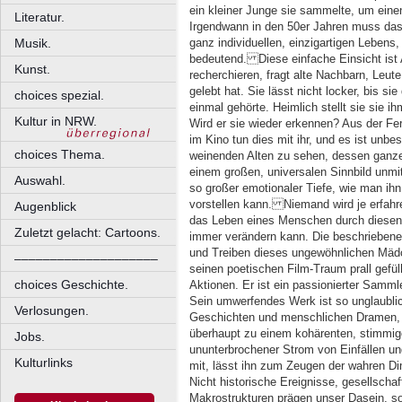
ein kleiner Junge sie sammelte, um ei
Literatur.
Irgendwann in den 50er Jahren muss das 
ganz individuellen, einzigartigen Lebens
Musik.
bedeutend. Diese einfache Einsicht ist A
Kunst.
recherchieren, fragt alte Nachbarn, Leute
gelebt hat. Sie lässt nicht locker, bis s
choices spezial.
einmal gehörte. Heimlich stellt sie sie 
Kultur in NRW.
Wird er sie wieder erkennen? Aus der Fe
im Kino tun dies mit ihr, und es ist unbe
choices Thema.
weinenden Alten zu sehen, dessen ganze
einem großen, universalen Sinnbild unmit
Auswahl.
so großer emotionaler Tiefe, wie man ihn
vorstellen kann. Niemand wird je erfahre
Augenblick
das Leben eines Menschen durch diesen k
Zuletzt gelacht: Cartoons.
immer verändern kann. Die beschriebene
und Treiben dieses ungewöhnlichen Mädc
––––––––––––––––––––
seinen poetischen Film-Traum prall gefül
choices Geschichte.
Aktionen. Er ist ein passionierter Samml
Sein umwerfendes Werk ist so unglaublic
Verlosungen.
Geschichten und menschlichen Dramen, d
überhaupt zu einem kohärenten, stimmig
Jobs.
ununterbrochener Strom von Einfällen un
Kulturlinks
mit, lässt ihn zum Zeugen der wahren D
Nicht historische Ereignisse, gesellsch
Makrostrukturen prägen unser Dasein, so