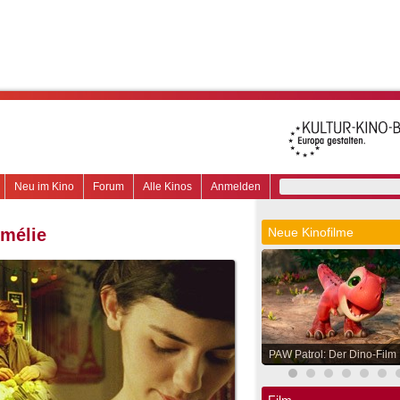
Neu im Kino
Forum
Alle Kinos
Anmelden
Amélie
Neue Kinofilme
PAW Patrol: Der Dino-Film
Film.