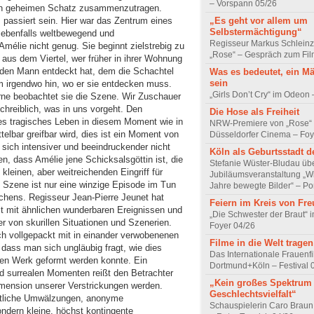
– Vorspann 05/26
nen geheimen Schatz zusammenzutragen.
passiert sein. Hier war das Zentrum eines
„Es geht vor allem um
Selbstermächtigung“
, ebenfalls weltbewegend und
Regisseur Markus Schleinz
mélie nicht genug. Sie beginnt zielstrebig zu
„Rose“ – Gespräch zum Fil
 aus dem Viertel, wer früher in ihrer Wohnung
ie den Mann entdeckt hat, dem die Schachtel
Was es bedeutet, ein M
sein
ihm irgendwo hin, wo er sie entdecken muss.
„Girls Don’t Cry“ im Odeon
rne beobachtet sie die Szene. Wir Zuschauer
schreiblich, was in uns vorgeht. Den
Die Hose als Freiheit
s tragisches Leben in diesem Moment wie in
NRW-Premiere von „Rose“
telbar greifbar wird, dies ist ein Moment von
Düsseldorfer Cinema – Foy
 sich intensiver und beeindruckender nicht
Köln als Geburtsstadt d
n, dass Amélie jene Schicksalsgöttin ist, die
Stefanie Wüster-Bludau übe
leinen, aber weitreichenden Eingriff für
Jubiläumsveranstaltung „Wi
 Szene ist nur eine winzige Episode im Tun
Jahre bewegte Bilder“ – Por
hens. Regisseur Jean-Pierre Jeunet hat
Feiern im Kreis von Fr
lt mit ähnlichen wunderbaren Ereignissen und
„Die Schwester der Braut“ 
er von skurillen Situationen und Szenerien.
Foyer 04/26
h vollgepackt mit in einander verwobenenen
Filme in die Welt tragen
ass man sich ungläubig fragt, wie dies
Das Internationale Frauenfi
en Werk geformt werden konnte. Ein
Dortmund+Köln – Festival 
d surrealen Momenten reißt den Betrachter
„Kein großes Spektrum
imension unserer Verstrickungen werden.
Geschlechtsvielfalt“
aftliche Umwälzungen, anonyme
Schauspielerin Caro Braun
ndern kleine, höchst kontingente