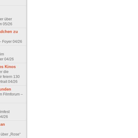
er über
m 05/26
ädchen zu
 – Foyer 04/26
 im
er 04/26
es Kinos
r die
r feiern 130
trait 04/26
eunden
im Filmforum –
lmfest
04/26
 an
 über „Rose“