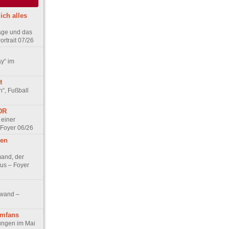
ich alles
age und das
rtrait 07/26
ay“ im
t
n“, Fußball
DDR
 einer
 Foyer 06/26
hen
and, der
us – Foyer
nwand –
lmfans
hungen im Mai