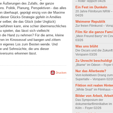
– Roter Teppich 04/26
de Äußerungen des Zufalls, der ganze
Ein Fest im Dunkeln
s. Politik, Planung, Perspektiven - das alles
20 Jahre Filmforum NRW – 
n überhaupt, geprägt einzig von der Maxime
04/26
 dieser Glücks-Strategie gipfeln in Amélies
ihr selber, die das Glück (oder Unglück)
Weimerer Republik
Zur freien Filmkunst – Vor
beiführen kann, eine schier übermenschliches
spielen, das lässt sich vielleicht
Film für die ganze Fami
in die Hand zu nehmen? Für die arme, kleine
„Mein Freund Barry“ im Ci
tzen im Kinosessel und bangen und zittern
03/26
 ihr eigenes Los zum Besten wende. Und
Was uns blüht
e und Sehnsüchte, die uns dieser
Die Oscars und die Zukunft 
iversums erkennen lässt.
Vorspann 03/26
Zu Unrecht beschuldigt
„Blame“ im Odeon – Foyer 
Nur das Allerbeste?
Drucken
Vom kollektiven Drang zum r
Superlativ – Vorspann 02/2
Fiktion mit realen Hint
„White Snail“ im Filmhaus 
Bilder von Arbeit, Arbei
Das Symposium der
dokumentarfilminitiative im
Köln – Foyer 02/26