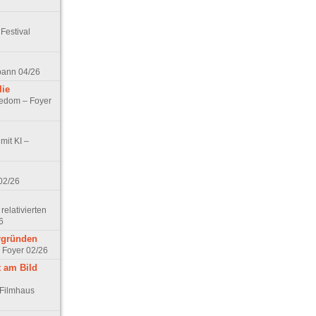
Festival
spann 04/26
lie
nedom – Foyer
mit KI –
02/26
elativierten
6
ergründen
– Foyer 02/26
t am Bild
 Filmhaus