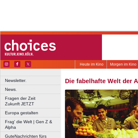
Heute im Kino
Morgen im Kino
Die fabelhafte Welt der 
Newsletter.
News.
Fragen der Zeit
Zukunft JETZT
Europa gestalten
Frag' die Welt | Gen Z &
Alpha
GuteNachrichten fürs