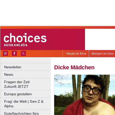
Heute im Kino
Morgen im Kino
Dicke Mädchen
Newsletter.
News.
Fragen der Zeit
Zukunft JETZT
Europa gestalten
Frag' die Welt | Gen Z &
Alpha
GuteNachrichten fürs