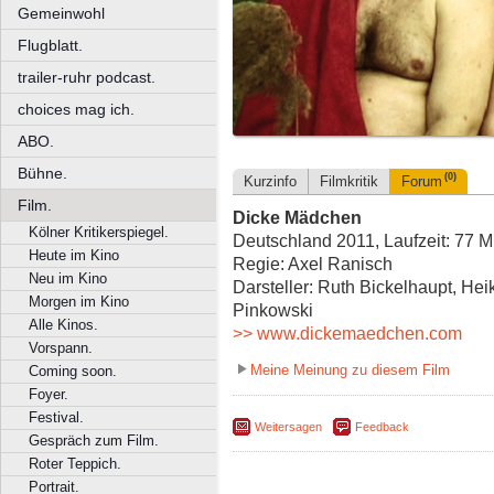
Gemeinwohl
Flugblatt.
trailer-ruhr podcast.
choices mag ich.
ABO.
Bühne.
(0)
Kurzinfo
Filmkritik
Forum
Film.
Dicke Mädchen
Kölner Kritikerspiegel.
Deutschland 2011, Laufzeit: 77 M
Heute im Kino
Regie: Axel Ranisch
Neu im Kino
Darsteller: Ruth Bickelhaupt, Hei
Morgen im Kino
Pinkowski
Alle Kinos.
>> www.dickemaedchen.com
Vorspann.
Meine Meinung zu diesem Film
Coming soon.
Foyer.
Festival.
Weitersagen
Feedback
Gespräch zum Film.
Roter Teppich.
Portrait.