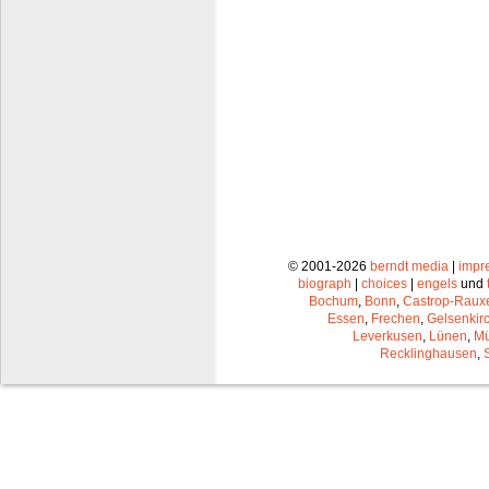
© 2001-2026
berndt media
|
impr
biograph
|
choices
|
engels
und
Bochum
,
Bonn
,
Castrop-Raux
Essen
,
Frechen
,
Gelsenkir
Leverkusen
,
Lünen
,
Mü
Recklinghausen
,