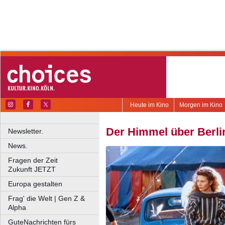
Heute im Kino
Morgen im Kino
Der Himmel über Berli
Newsletter.
News.
Fragen der Zeit
Zukunft JETZT
Europa gestalten
Frag' die Welt | Gen Z &
Alpha
GuteNachrichten fürs