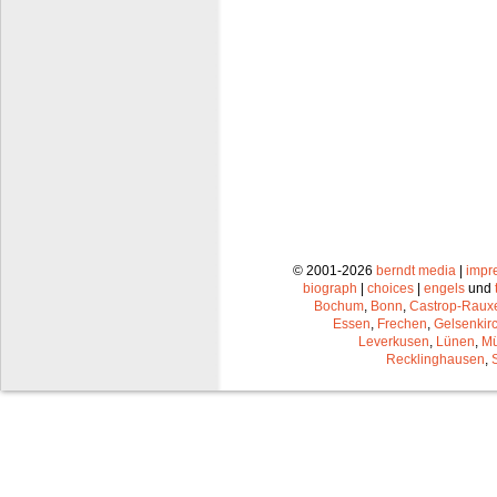
© 2001-2026
berndt media
|
impr
biograph
|
choices
|
engels
und
Bochum
,
Bonn
,
Castrop-Raux
Essen
,
Frechen
,
Gelsenkir
Leverkusen
,
Lünen
,
Mü
Recklinghausen
,