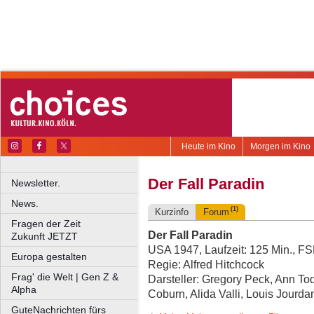
Heute im Kino
Morgen im Kino
Der Fall Paradin
Newsletter.
News.
(1)
Kurzinfo
Forum
Fragen der Zeit
Der Fall Paradin
Zukunft JETZT
USA 1947, Laufzeit: 125 Min., F
Europa gestalten
Regie: Alfred Hitchcock
Frag' die Welt | Gen Z &
Darsteller: Gregory Peck, Ann To
Alpha
Coburn, Alida Valli, Louis Jourda
GuteNachrichten fürs