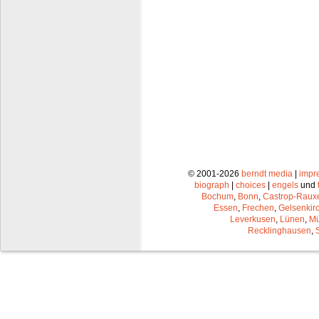
© 2001-2026
berndt media
|
impr
biograph
|
choices
|
engels
und
Bochum
,
Bonn
,
Castrop-Raux
Essen
,
Frechen
,
Gelsenkir
Leverkusen
,
Lünen
,
Mü
Recklinghausen
,