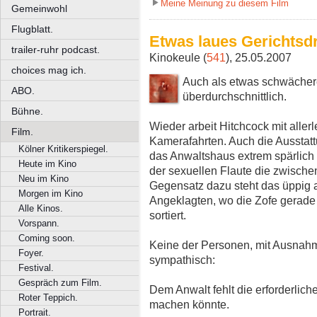
Meine Meinung zu diesem Film
Gemeinwohl
Flugblatt.
Etwas laues Gerichtsd
trailer-ruhr podcast.
Kinokeule (
541
), 25.05.2007
choices mag ich.
Auch als etwas schwächere
ABO.
überdurchschnittlich.
Bühne.
Wieder arbeit Hitchcock mit aller
Film.
Kamerafahrten. Auch die Ausstat
Kölner Kritikerspiegel.
das Anwaltshaus extrem spärlich 
Heute im Kino
der sexuellen Flaute die zwische
Neu im Kino
Gegensatz dazu steht das üppig 
Morgen im Kino
Angeklagten, wo die Zofe gerade 
Alle Kinos.
sortiert.
Vorspann.
Coming soon.
Keine der Personen, mit Ausnahm
Foyer.
sympathisch:
Festival.
Gespräch zum Film.
Dem Anwalt fehlt die erforderlic
Roter Teppich.
machen könnte.
Portrait.