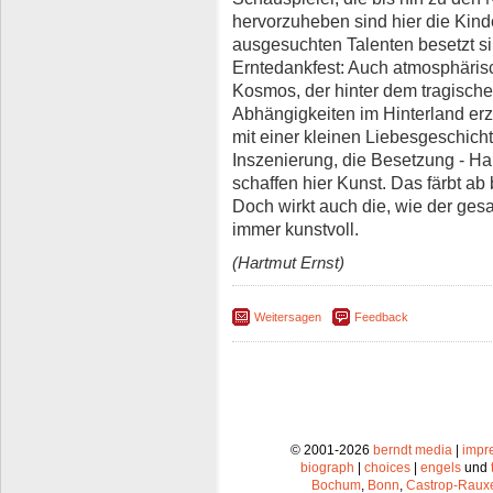
hervorzuheben sind hier die Kinder
ausgesuchten Talenten besetzt s
Erntedankfest: Auch atmosphärisc
Kosmos, der hinter dem tragische
Abhängigkeiten im Hinterland er
mit einer kleinen Liebesgeschicht
Inszenierung, die Besetzung - H
schaffen hier Kunst. Das färbt ab
Doch wirkt auch die, wie der gesa
immer kunstvoll.
(Hartmut Ernst)
Weitersagen
Feedback
© 2001-2026
berndt media
|
impr
biograph
|
choices
|
engels
und
Bochum
,
Bonn
,
Castrop-Raux