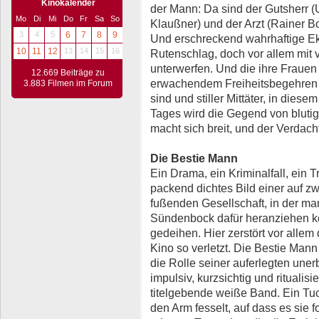
Kinokalender
der Mann: Da sind der Gutsherr (U
Mo
Di
Mi
Do
Fr
Sa
So
Klaußner) und der Arzt (Rainer Bo
3
4
5
6
7
8
9
Und erschreckend wahrhaftige Eke
10
11
12
13
14
15
16
Rutenschlag, doch vor allem mit 
unterwerfen. Und die ihre Frauen 
12.669 Beiträge zu
erwachendem Freiheitsbegehren 
3.883 Filmen im Forum
sind und stiller Mittäter, in dies
Tages wird die Gegend von bluti
macht sich breit, und der Verdacht
Die Bestie Mann
Ein Drama, ein Kriminalfall, ein T
packend dichtes Bild einer auf 
fußenden Gesellschaft, in der ma
Sündenbock dafür heranziehen k
gedeihen. Hier zerstört vor alle
Kino so verletzt. Die Bestie Mann
die Rolle seiner auferlegten unerb
impulsiv, kurzsichtig und ritualisie
titelgebende weiße Band. Ein Tuc
den Arm fesselt, auf dass es sie