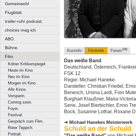
Gemeinwohl
Flugblatt.
trailer-ruhr podcast.
choices mag ich.
ABO.
Bühne.
(15)
Kurzinfo
Filmkritik
Forum
Film.
Das weiße Band
Kölner Kritikerspiegel.
Deutschland, Österreich, Frankreic
Heute im Kino
FSK 12
Neu im Kino
Regie: Michael Haneke
Morgen im Kino
Darsteller: Christian Friedel, Ern
Alle Kinos.
Benesch, Ursina Lardi, Fion Muter
Vorspann.
Burghart Klaußner, Maria-Victori
Coming soon.
Serie, Josef Bierbichler, Enno Tr
Foyer.
Bock, Susanne Lothar, Roxane Du
Festival.
Gespräch zum Film.
Michael Hanekes Meisterwerk
Schuld an der Schuld
Roter Teppich.
Portrait.
"Das weiße Band"
von Michael