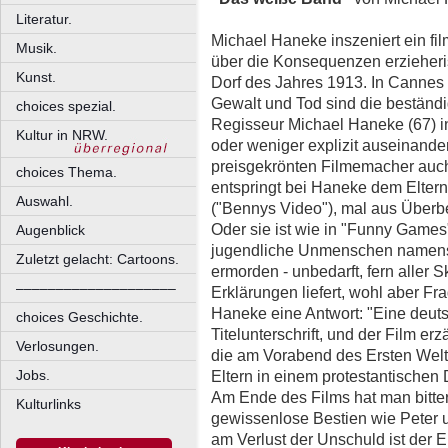
Literatur.
Michael Haneke inszeniert ein f
Musik.
über die Konsequenzen erzieheri
Kunst.
Dorf des Jahres 1913. In Cannes
Gewalt und Tod sind die beständ
choices spezial.
Regisseur Michael Haneke (67) i
Kultur in NRW.
oder weniger explizit auseinander
preisgekrönten Filmemacher auc
choices Thema.
entspringt bei Haneke dem Elter
Auswahl.
("Bennys Video"), mal aus Überbe
Oder sie ist wie in "Funny Games"
Augenblick
jugendliche Unmenschen namens 
Zuletzt gelacht: Cartoons.
ermorden - unbedarft, fern aller S
––––––––––––––––––––
Erklärungen liefert, wohl aber Fra
Haneke eine Antwort: "Eine deuts
choices Geschichte.
Titelunterschrift, und der Film er
Verlosungen.
die am Vorabend des Ersten Weltk
Eltern in einem protestantischen
Jobs.
Am Ende des Films hat man bitter
Kulturlinks
gewissenlose Bestien wie Peter
am Verlust der Unschuld ist der E