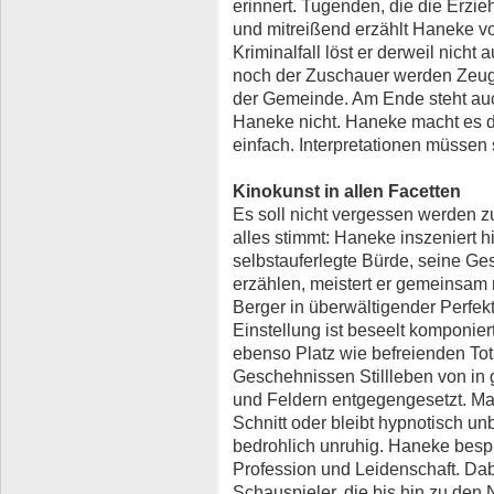
erinnert. Tugenden, die die Erzie
und mitreißend erzählt Haneke 
Kriminalfall löst er derweil nicht 
noch der Zuschauer werden Zeug
der Gemeinde. Am Ende steht au
Haneke nicht. Haneke macht es 
einfach. Interpretationen müssen 
Kinokunst in allen Facetten
Es soll nicht vergessen werden 
alles stimmt: Haneke inszeniert h
selbstauferlegte Bürde, seine Ge
erzählen, meistert er gemeinsa
Berger in überwältigender Perfekt
Einstellung ist beseelt komponier
ebenso Platz wie befreienden To
Geschehnissen Stillleben von in 
und Feldern entgegengesetzt. Mal
Schnitt oder bleibt hypnotisch un
bedrohlich unruhig. Haneke bespi
Profession und Leidenschaft. Da
Schauspieler, die bis hin zu den