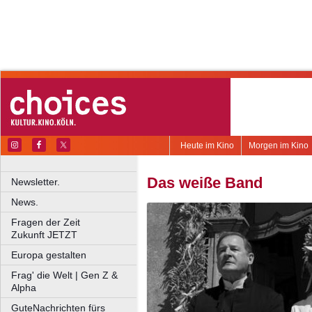
Heute im Kino
Morgen im Kino
Das weiße Band
Newsletter.
News.
Fragen der Zeit
Zukunft JETZT
Europa gestalten
Frag' die Welt | Gen Z &
Alpha
GuteNachrichten fürs