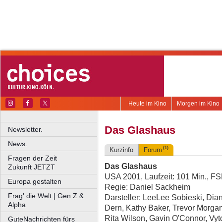
Heute im Kino
Morgen im Kino
Das Glashaus
Newsletter.
News.
(1)
Kurzinfo
Forum
Fragen der Zeit
Das Glashaus
Zukunft JETZT
USA 2001, Laufzeit: 101 Min., F
Europa gestalten
Regie: Daniel Sackheim
Frag' die Welt | Gen Z &
Darsteller: LeeLee Sobieski, Dia
Alpha
Dern, Kathy Baker, Trevor Morgan
Rita Wilson, Gavin O'Connor, Vyt
GuteNachrichten fürs