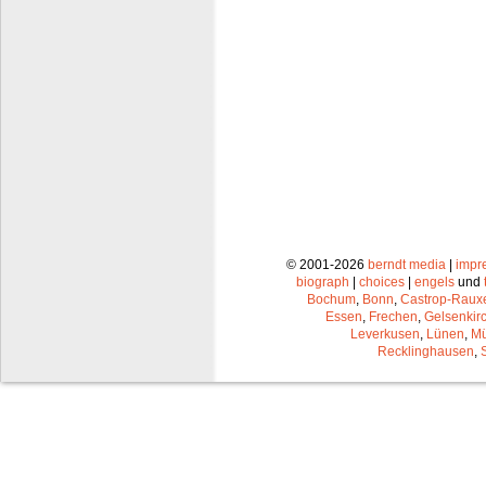
© 2001-2026
berndt media
|
impr
biograph
|
choices
|
engels
und
Bochum
,
Bonn
,
Castrop-Raux
Essen
,
Frechen
,
Gelsenkir
Leverkusen
,
Lünen
,
Mü
Recklinghausen
,