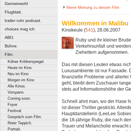
Gemeinwohl
Meine Meinung zu diesem Film
Flugblatt.
trailer-ruhr podcast.
Willkommen in Malibu
choices mag ich.
Kinokeule (
541
), 28.06.2007
ABO.
Ruby und ihr kleiner Bruder
Verkehrsunfall und werde
Bühne.
Zieheltern aufgenommen.
Film.
Kölner Kritikerspiegel.
Das mit diesen Leuten etwas nicht
Heute im Kino
Luxusambiente ist nur Fassade. 
Neu im Kino
finanzielle Probleme und allerle
Morgen im Kino
geht, bleibt dem Zuschauer lange
Alle Kinos.
stets auf Informationshöhe der Ge
Vorspann.
Coming soon.
Schnell ahnt man, wo der Hase hier
Foyer.
ist dieser Thriller gestrickt. Alle
Festival.
Hauptdarstellerin (LeeLee Sobiesk
Gespräch zum Film.
die 16-jährige Ruby, die nach dem
Roter Teppich.
Trauer und Melancholie erwacht
Portrait.