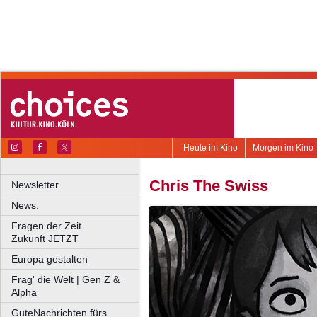
Heute im Kino
Morgen im Kino
Chris The Swiss
Newsletter.
News.
Fragen der Zeit
Zukunft JETZT
Europa gestalten
Frag' die Welt | Gen Z &
Alpha
GuteNachrichten fürs