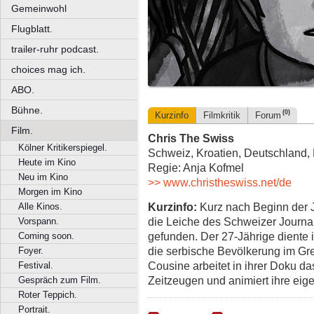
Gemeinwohl
Flugblatt.
trailer-ruhr podcast.
choices mag ich.
ABO.
Bühne.
(0)
Kurzinfo
Filmkritik
Forum
Film.
Chris The Swiss
Kölner Kritikerspiegel.
Schweiz, Kroatien, Deutschland, 
Heute im Kino
Regie: Anja Kofmel
Neu im Kino
>> www.christheswiss.net/de
Morgen im Kino
Kurzinfo:
Kurz nach Beginn der J
Alle Kinos.
die Leiche des Schweizer Journal
Vorspann.
gefunden. Der 27-Jährige diente i
Coming soon.
die serbische Bevölkerung im Gre
Foyer.
Cousine arbeitet in ihrer Doku das
Festival.
Zeitzeugen und animiert ihre ei
Gespräch zum Film.
Roter Teppich.
Portrait.