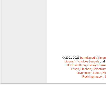
© 2001-2026
berndt media
|
impr
biograph
|
choices
|
engels
und
Bochum
,
Bonn
,
Castrop-Raux
Essen
,
Frechen
,
Gelsenkir
Leverkusen
,
Lünen
,
Mü
Recklinghausen
,