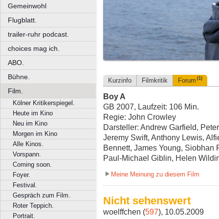
Gemeinwohl
Flugblatt.
trailer-ruhr podcast.
choices mag ich.
ABO.
Bühne.
(1)
Kurzinfo
Filmkritik
Forum
Film.
Boy A
Kölner Kritikerspiegel.
GB 2007, Laufzeit: 106 Min.
Heute im Kino
Regie: John Crowley
Neu im Kino
Darsteller: Andrew Garfield, Pete
Morgen im Kino
Jeremy Swift, Anthony Lewis, Alf
Alle Kinos.
Bennett, James Young, Siobhan Fin
Vorspann.
Paul-Michael Giblin, Helen Wild
Coming soon.
Meine Meinung zu diesem Film
Foyer.
Festival.
Gespräch zum Film.
Nicht sehenswert
Roter Teppich.
woelffchen (
597
), 10.05.2009
Portrait.