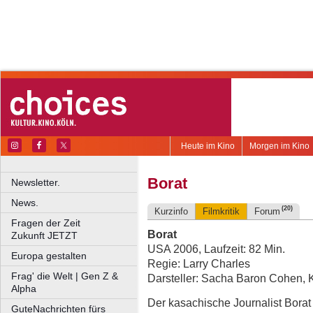
Heute im Kino
Morgen im Kino
Borat
Newsletter.
News.
(20)
Kurzinfo
Filmkritik
Forum
Fragen der Zeit
Borat
Zukunft JETZT
USA 2006, Laufzeit: 82 Min.
Europa gestalten
Regie: Larry Charles
Frag' die Welt | Gen Z &
Darsteller: Sacha Baron Cohen, 
Alpha
Der kasachische Journalist Borat
GuteNachrichten fürs