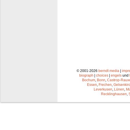
© 2001-2026
berndt media
|
impr
biograph
|
choices
|
engels
und
Bochum
,
Bonn
,
Castrop-Raux
Essen
,
Frechen
,
Gelsenkir
Leverkusen
,
Lünen
,
Mü
Recklinghausen
,