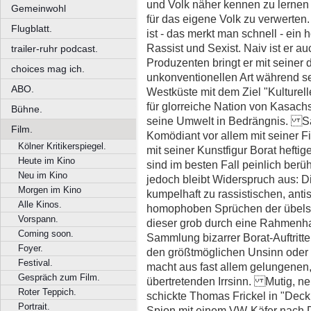
und Volk näher kennen zu lernen
Gemeinwohl
für das eigene Volk zu verwer
Flugblatt.
ist - das merkt man schnell - ein
Rassist und Sexist. Naiv ist er 
trailer-ruhr podcast.
Produzenten bringt er mit seiner d
choices mag ich.
unkonventionellen Art während se
ABO.
Westküste mit dem Ziel "Kulture
für glorreiche Nation von Kasachs
Bühne.
seine Umwelt in Bedrängnis. Sa
Film.
Komödiant vor allem mit seiner Fi
Kölner Kritikerspiegel.
mit seiner Kunstfigur Borat heft
Heute im Kino
sind im besten Fall peinlich berüh
Neu im Kino
jedoch bleibt Widerspruch aus: 
Morgen im Kino
kumpelhaft zu rassistischen, ant
Alle Kinos.
homophoben Sprüchen der übelsten
Vorspann.
dieser grob durch eine Rahmen
Coming soon.
Sammlung bizarrer Borat-Auftritte i
Foyer.
den größtmöglichen Unsinn oder
Festival.
macht aus fast allem gelungenen
Gespräch zum Film.
übertretenden Irrsinn. Mutig, neu
Roter Teppich.
schickte Thomas Frickel in "De
Portrait.
Spion mit einem VW-Käfer nach D