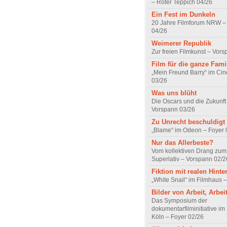
– Roter Teppich 04/26
Ein Fest im Dunkeln
20 Jahre Filmforum NRW – 
04/26
Weimerer Republik
Zur freien Filmkunst – Vor
Film für die ganze Fami
„Mein Freund Barry“ im Ci
03/26
Was uns blüht
Die Oscars und die Zukunft 
Vorspann 03/26
Zu Unrecht beschuldigt
„Blame“ im Odeon – Foyer 
Nur das Allerbeste?
Vom kollektiven Drang zum r
Superlativ – Vorspann 02/2
Fiktion mit realen Hint
„White Snail“ im Filmhaus 
Bilder von Arbeit, Arbei
Das Symposium der
dokumentarfilminitiative im
Köln – Foyer 02/26