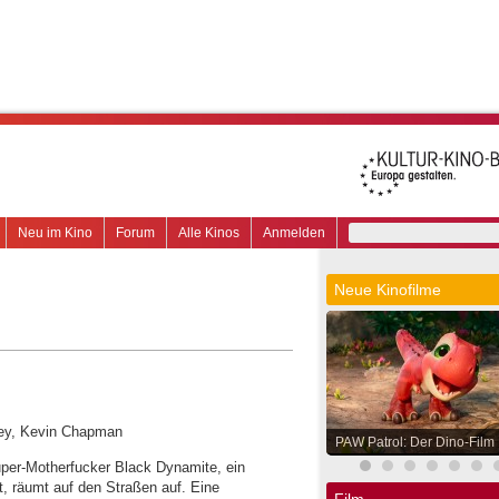
Neu im Kino
Forum
Alle Kinos
Anmelden
Neue Kinofilme
tley, Kevin Chapman
PAW Patrol: Der Dino-Film
Super-Motherfucker Black Dynamite, ein
t, räumt auf den Straßen auf. Eine
Film.