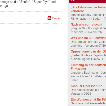
mmage an die "Shafts", "Super-Flys" und
hre.
(jl)
„Als Filmemacher habe 
verloren“
Ibrahim Snoopy über die L
Drucken
Filmemachen im Sudan – Po
Nach wie vor relevant
„Virginia Woolf’s Night & D
Cinenova – Foyer 07/26
Was uns im Juli erwarte
Das „größte Fest aller Zeite
und Kino – Vorspann 07/26
Oppositionelle in der 
„Bärbel Bohley – Tagebuch
Auflehnung“ im Filmhaus –
Einmalig in der deutsc
Filmszene
„Ingeborg Bachmann – Jem
einmal ich war“ im Weissha
06/26
Kino ist Oper ist Kino
Das Singspiel und die Lei
Vorspann 06/26
Ein Wonnemonat für Fi
Neustarts und Preisverlei