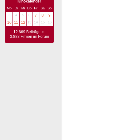
Kinokalender
Mo
Di
Mi
Do
Fr
Sa
So
3
4
5
6
7
8
9
10
11
12
13
14
15
16
12.669 Beiträge zu
3.883 Filmen im Forum