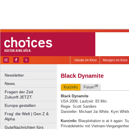
Heute im Kino
Morgen im Kino
Black Dynamite
Newsletter.
News.
(3)
Kurzinfo
Forum
Fragen der Zeit
Black Dynamite
Zukunft JETZT
USA 2009, Laufzeit: 83 Min.
Europa gestalten
Regie: Scott Sanders
Darsteller: Michael Jai White, Kym Whi
Frag' die Welt | Gen Z &
Alpha
Kurzinfo:
Blaxploitation is at it again. 
Privatdetektiv mit Vietnam-Vergangenhei
GuteNachrichten fürs