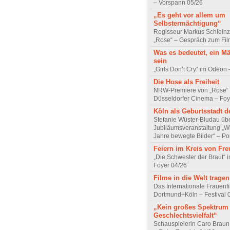
– Vorspann 05/26
„Es geht vor allem um
Selbstermächtigung“
Regisseur Markus Schleinz
„Rose“ – Gespräch zum Fil
Was es bedeutet, ein M
sein
„Girls Don’t Cry“ im Odeon
Die Hose als Freiheit
NRW-Premiere von „Rose“
Düsseldorfer Cinema – Foy
Köln als Geburtsstadt d
Stefanie Wüster-Bludau übe
Jubiläumsveranstaltung „Wi
Jahre bewegte Bilder“ – Por
Feiern im Kreis von Fr
„Die Schwester der Braut“ 
Foyer 04/26
Filme in die Welt tragen
Das Internationale Frauenfi
Dortmund+Köln – Festival 
„Kein großes Spektrum
Geschlechtsvielfalt“
Schauspielerin Caro Braun