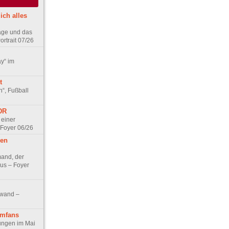
ich alles
age und das
rtrait 07/26
ay“ im
t
n“, Fußball
DDR
 einer
 Foyer 06/26
hen
and, der
us – Foyer
nwand –
lmfans
hungen im Mai