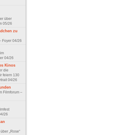
er über
m 05/26
ädchen zu
 – Foyer 04/26
 im
er 04/26
es Kinos
r die
r feiern 130
trait 04/26
eunden
im Filmforum –
lmfest
04/26
 an
 über „Rose“