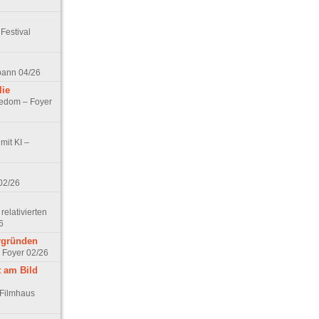
Festival
spann 04/26
lie
nedom – Foyer
mit KI –
02/26
elativierten
6
ergründen
– Foyer 02/26
t am Bild
 Filmhaus