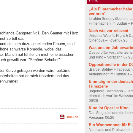
„Als Filmemacher habe 
verloren“
Ibrahim Snoopy über die L
Filmemachen im Sudan – Po
Nach wie vor relevant
tschlands Gangster Nr.1. Den Gauner mit Herz
„Virginia Woolf’s Night & D
t so toll dar.
Cinenova – Foyer 07/26
und die sich dazu gesellenden Frauen, sind
Was uns im Juli erwarte
schöne schwarze Komödie, wobei das
Das „größte Fest aller Zeite
b. Manchmal fühlte ich mich eine bisschen
und Kino – Vorspann 07/26
 auch gewollt war: "Schöne Schuhe!"
Oppositionelle in der 
„Bärbel Bohley – Tagebuch
er Kurve getragen worden wäre, bekäme
Auflehnung“ im Filmhaus –
unterhalten hat er mich trotzdem und das
sennummer.
Einmalig in der deutsc
Filmszene
„Ingeborg Bachmann – Jem
einmal ich war“ im Weissha
06/26
Kino ist Oper ist Kino
Das Singspiel und die Lei
Drucken
Vorspann 06/26
Ein Wonnemonat für Fi
Neustarts und Preisverlei