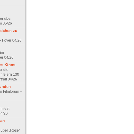
er über
m 05/26
ädchen zu
 – Foyer 04/26
 im
er 04/26
es Kinos
r die
r feiern 130
trait 04/26
eunden
im Filmforum –
lmfest
04/26
 an
 über „Rose“