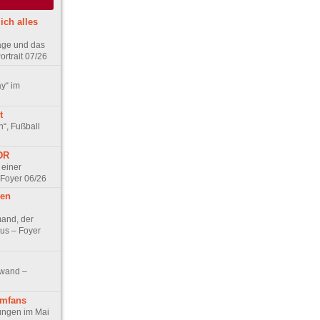
ich alles
age und das
rtrait 07/26
ay“ im
t
n“, Fußball
DDR
 einer
 Foyer 06/26
hen
and, der
us – Foyer
nwand –
lmfans
hungen im Mai