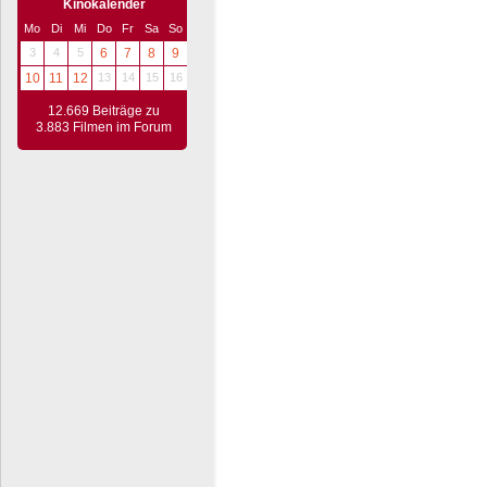
Kinokalender
Mo
Di
Mi
Do
Fr
Sa
So
3
4
5
6
7
8
9
10
11
12
13
14
15
16
12.669 Beiträge zu
3.883 Filmen im Forum