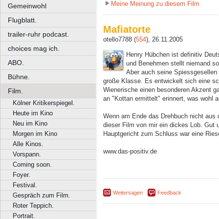
Meine Meinung zu diesem Film
Gemeinwohl
Flugblatt.
Mafiatorte
trailer-ruhr podcast.
otello7788 (
554
), 26.11.2005
choices mag ich.
Henry Hübchen ist definitiv Deu
ABO.
und Benehmen stellt niemand sons
Aber auch seine Spiessgesellen 
Bühne.
große Klasse. Es entwickelt sich eine 
Wienerische einen besonderen Akzent ga
Film.
an "Kottan ermittelt" erinnert, was wohl
Kölner Kritikerspiegel.
Heute im Kino
Wenn am Ende das Drehbuch nicht aus d
Neu im Kino
dieser Film von mir ein dickes Lob. Gut 
Hauptgericht zum Schluss war eine Rie
Morgen im Kino
Alle Kinos.
www.das-positiv.de
Vorspann.
Coming soon.
Foyer.
Festival.
Weitersagen
Feedback
Gespräch zum Film.
Roter Teppich.
Portrait.