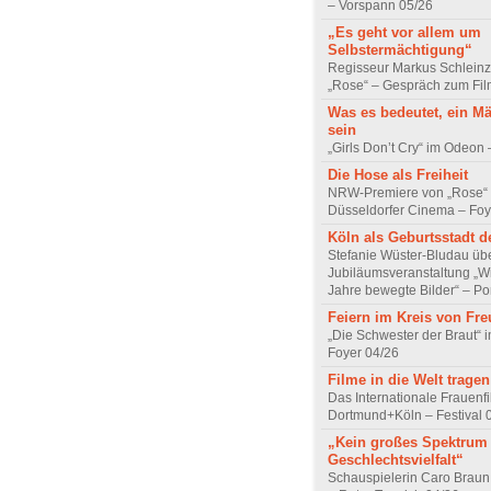
– Vorspann 05/26
„Es geht vor allem um
Selbstermächtigung“
Regisseur Markus Schleinz
„Rose“ – Gespräch zum Fil
Was es bedeutet, ein M
sein
„Girls Don’t Cry“ im Odeon
Die Hose als Freiheit
NRW-Premiere von „Rose“
Düsseldorfer Cinema – Foy
Köln als Geburtsstadt d
Stefanie Wüster-Bludau übe
Jubiläumsveranstaltung „Wi
Jahre bewegte Bilder“ – Por
Feiern im Kreis von Fr
„Die Schwester der Braut“ 
Foyer 04/26
Filme in die Welt tragen
Das Internationale Frauenfi
Dortmund+Köln – Festival 
„Kein großes Spektrum
Geschlechtsvielfalt“
Schauspielerin Caro Braun