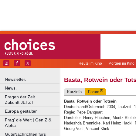
Heute im Kino
Morgen im Kino
Basta, Rotwein oder Tot
Newsletter.
News.
(1)
Kurzinfo
Forum
Fragen der Zeit
Basta, Rotwein oder Totsein
Zukunft JETZT
Deutschland/Österreich 2004, Laufzeit: 
Europa gestalten
Regie: Pepe Danquart
Darsteller: Henry Hübchen, Moritz Bleibtr
Frag' die Welt | Gen Z &
Nadeshda Brennicke, Karl Heinz Hackl, 
Alpha
Georg Veitl, Vincent Klink
GuteNachrichten fürs