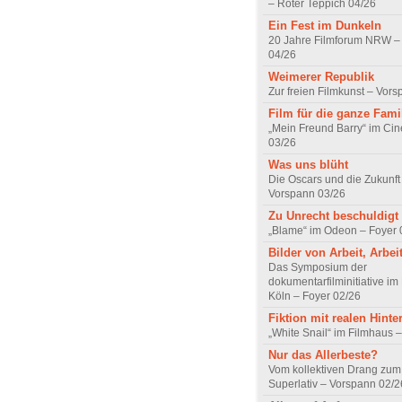
– Roter Teppich 04/26
Ein Fest im Dunkeln
20 Jahre Filmforum NRW – 
04/26
Weimerer Republik
Zur freien Filmkunst – Vor
Film für die ganze Fami
„Mein Freund Barry“ im Ci
03/26
Was uns blüht
Die Oscars und die Zukunft 
Vorspann 03/26
Zu Unrecht beschuldigt
„Blame“ im Odeon – Foyer 
Bilder von Arbeit, Arbei
Das Symposium der
dokumentarfilminitiative im
Köln – Foyer 02/26
Fiktion mit realen Hint
„White Snail“ im Filmhaus 
Nur das Allerbeste?
Vom kollektiven Drang zum r
Superlativ – Vorspann 02/2