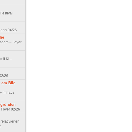
Festival
spann 04/26
lie
nedom – Foyer
mit KI –
02/26
t am Bild
 Filmhaus
ergründen
– Foyer 02/26
elativierten
6