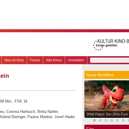
Neu im Kino
Forum
Alle Kinos
Anmelden
sein
Neue Kinofilme
108 Min., FSK 16
eu, Corinna Harfouch, Britta Nahler,
PAW Patrol: Der Dino-Film
Roland Düringer, Paulus Manker, Josef Hader,
Film.