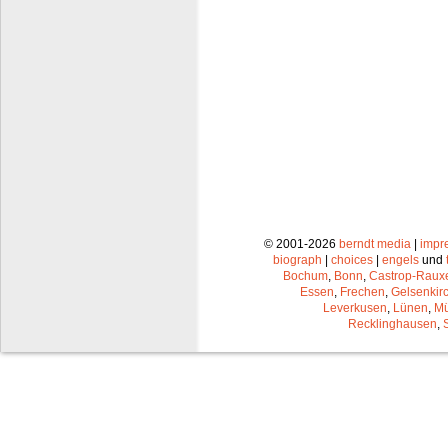
© 2001-2026
berndt media
|
impr
biograph
|
choices
|
engels
und
Bochum
,
Bonn
,
Castrop-Raux
Essen
,
Frechen
,
Gelsenkir
Leverkusen
,
Lünen
,
Mü
Recklinghausen
,