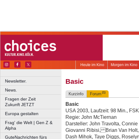
Heute im Kino
Morgen im Kino
Basic
Newsletter.
News.
(1)
Kurzinfo
Forum
Fragen der Zeit
Basic
Zukunft JETZT
USA 2003, Laufzeit: 98 Min., FSK
Europa gestalten
Regie: John McTiernan
Frag' die Welt | Gen Z &
Darsteller: John Travolta, Conni
Alpha
Giovanni Ribisi, Brian Van Holt, 
Dash Mihok, Taye Diggs, Roselyn
GuteNachrichten fürs