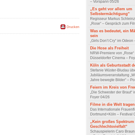
– Vorspann 05/26
„Es geht vor allem um
Selbstermächtigung“
Regisseur Markus Schleinz
„Rose“ – Gespräch zum Fil
Drucken
Was es bedeutet, ein M
sein
„Girls Don’t Cry“ im Odeon
Die Hose als Freiheit
NRW-Premiere von „Rose“
Düsseldorfer Cinema – Foy
Köln als Geburtsstadt d
Stefanie Wüster-Bludau übe
Jubiläumsveranstaltung „Wi
Jahre bewegte Bilder“ – Por
Feiern im Kreis von Fr
„Die Schwester der Braut“ 
Foyer 04/26
Filme in die Welt tragen
Das Internationale Frauenfi
Dortmund+Köln – Festival 
„Kein großes Spektrum
Geschlechtsvielfalt“
Schauspielerin Caro Braun