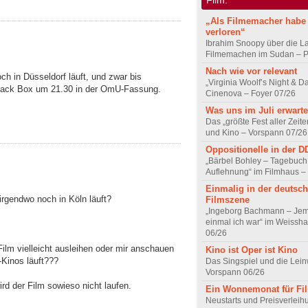
„Als Filmemacher habe 
verloren“
Ibrahim Snoopy über die L
Filmemachen im Sudan – Po
Nach wie vor relevant
h in Düsseldorf läuft, und zwar bis
„Virginia Woolf’s Night & D
 Black Box um 21.30 in der OmU-Fassung.
Cinenova – Foyer 07/26
.
Was uns im Juli erwarte
Das „größte Fest aller Zeite
und Kino – Vorspann 07/26
Oppositionelle in der 
„Bärbel Bohley – Tagebuch
Auflehnung“ im Filmhaus –
Einmalig in der deutsc
 irgendwo noch in Köln läuft?
Filmszene
„Ingeborg Bachmann – Jem
einmal ich war“ im Weissha
06/26
lm vielleicht ausleihen oder mir anschauen
Kino ist Oper ist Kino
-Kinos läuft???
Das Singspiel und die Lei
Vorspann 06/26
rd der Film sowieso nicht laufen.
Ein Wonnemonat für Fi
Neustarts und Preisverlei