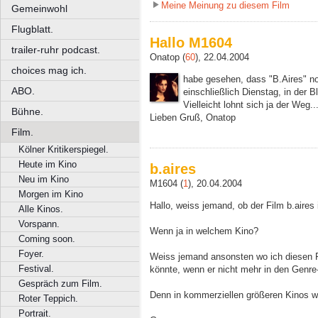
Meine Meinung zu diesem Film
Gemeinwohl
Flugblatt.
Hallo M1604
trailer-ruhr podcast.
Onatop (
60
), 22.04.2004
choices mag ich.
habe gesehen, dass "B.Aires" noc
ABO.
einschließlich Dienstag, in der
Vielleicht lohnt sich ja der Weg..
Bühne.
Lieben Gruß, Onatop
Film.
Kölner Kritikerspiegel.
Heute im Kino
b.aires
Neu im Kino
M1604 (
1
), 20.04.2004
Morgen im Kino
Hallo, weiss jemand, ob der Film b.aires
Alle Kinos.
Vorspann.
Wenn ja in welchem Kino?
Coming soon.
Foyer.
Weiss jemand ansonsten wo ich diesen Fi
Festival.
könnte, wenn er nicht mehr in den Genre
Gespräch zum Film.
Denn in kommerziellen größeren Kinos wi
Roter Teppich.
Portrait.