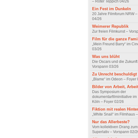
– Roter Teppich 04/26
Ein Fest im Dunkeln
20 Jahre Filmforum NRW – 
04/26
Weimerer Republik
Zur freien Filmkunst – Vor
Film für die ganze Fami
„Mein Freund Barry“ im Ci
03/26
Was uns blüht
Die Oscars und die Zukunft 
Vorspann 03/26
Zu Unrecht beschuldigt
„Blame“ im Odeon – Foyer 
Bilder von Arbeit, Arbei
Das Symposium der
dokumentarfilminitiative im
Köln – Foyer 02/26
Fiktion mit realen Hint
„White Snail“ im Filmhaus 
Nur das Allerbeste?
Vom kollektiven Drang zum r
Superlativ – Vorspann 02/2