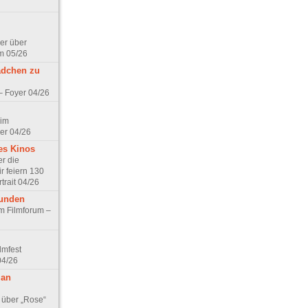
er über
m 05/26
ädchen zu
 – Foyer 04/26
 im
er 04/26
es Kinos
r die
r feiern 130
trait 04/26
eunden
im Filmforum –
lmfest
04/26
 an
 über „Rose“