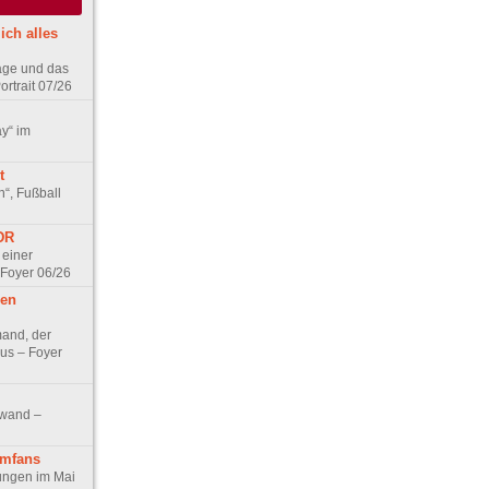
ich alles
age und das
rtrait 07/26
ay“ im
t
n“, Fußball
DDR
 einer
 Foyer 06/26
hen
and, der
us – Foyer
nwand –
lmfans
hungen im Mai