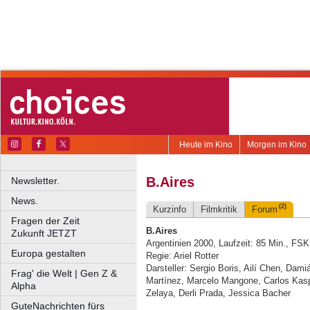
Heute im Kino
Morgen im Kino
B.Aires
Newsletter.
News.
(2)
Kurzinfo
Filmkritik
Forum
Fragen der Zeit
B.Aires
Zukunft JETZT
Argentinien 2000, Laufzeit: 85 Min., FSK
Europa gestalten
Regie: Ariel Rotter
Darsteller: Sergio Boris, Ailí Chen, Dam
Frag' die Welt | Gen Z &
Martínez, Marcelo Mangone, Carlos Kaspa
Alpha
Zelaya, Derli Prada, Jessica Bacher
GuteNachrichten fürs