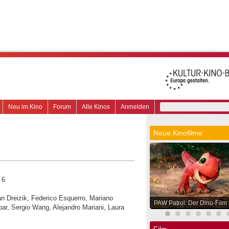
Neu im Kino
Forum
Alle Kinos
Anmelden
Neue Kinofilme
 6
ián Dreizik, Federico Esquerro, Mariano
PAW Patrol: Der Dino-Film
r, Sergio Wang, Alejandro Mariani, Laura
Film.