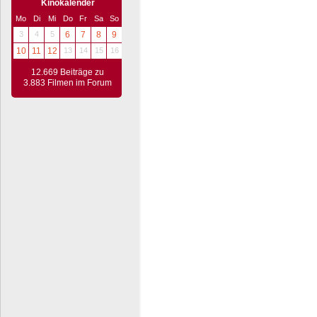
Kinokalender
Mo
Di
Mi
Do
Fr
Sa
So
3
4
5
6
7
8
9
10
11
12
13
14
15
16
12.669 Beiträge zu
3.883 Filmen im Forum