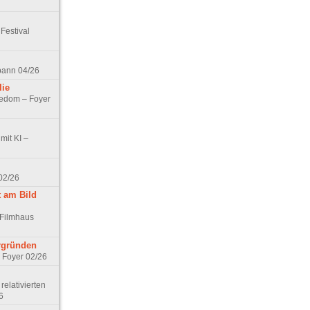
Festival
spann 04/26
lie
nedom – Foyer
mit KI –
02/26
t am Bild
 Filmhaus
ergründen
– Foyer 02/26
elativierten
6