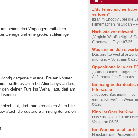
„Als Filmemacher habe 
verloren“
Ibrahim Snoopy über die L
Filmemachen im Sudan – Po
 mit seinen drei Vorgängern mithalten.
Nach wie vor relevant
zur Genüge und eine große, schleimige
„Virginia Woolf’s Night & D
Cinenova – Foyer 07/26
Was uns im Juli erwarte
Das „größte Fest aller Zeite
und Kino – Vorspann 07/26
Oppositionelle in der 
„Bärbel Bohley – Tagebuch
Auflehnung“ im Filmhaus –
richtig dargestellt wurde: Frauen können
rum sollte es auch bei Alienbabys anders
Einmalig in der deutsc
den kleinen Furz ins Weltall jagt, darf am
Filmszene
„Ingeborg Bachmann – Jem
kt werden.
einmal ich war“ im Weissha
06/26
chlecht ist, darf man von einem Alien-Film
how .Auch die düstere Stimmung der ersten
Kino ist Oper ist Kino
Das Singspiel und die Lei
Vorspann 06/26
)
Ein Wonnemonat für Fi
Neustarts und Preisverlei