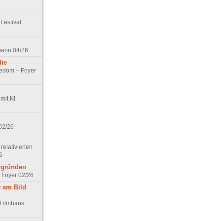
Festival
spann 04/26
lie
nedom – Foyer
mit KI –
02/26
elativierten
6
ergründen
– Foyer 02/26
t am Bild
 Filmhaus