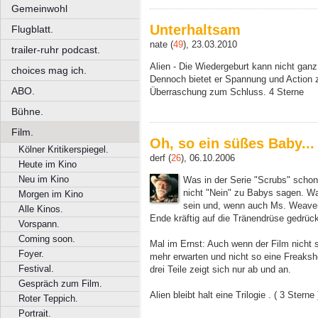
Gemeinwohl
Unterhaltsam
Flugblatt.
nate (
49
), 23.03.2010
trailer-ruhr podcast.
Alien - Die Wiedergeburt kann nicht ganz
choices mag ich.
Dennoch bietet er Spannung und Action 
ABO.
Überraschung zum Schluss. 4 Sterne
Bühne.
Film.
Oh, so ein süßes Baby...
Kölner Kritikerspiegel.
derf (
26
), 06.10.2006
Heute im Kino
Neu im Kino
Was in der Serie "Scrubs" schon 
nicht "Nein" zu Babys sagen. Wa
Morgen im Kino
sein und, wenn auch Ms. Weaver 
Alle Kinos.
Ende kräftig auf die Tränendrüse gedrüc
Vorspann.
Coming soon.
Mal im Ernst: Auch wenn der Film nicht s
Foyer.
mehr erwarten und nicht so eine Freaks
Festival.
drei Teile zeigt sich nur ab und an.
Gespräch zum Film.
Alien bleibt halt eine Trilogie . ( 3 Sterne 
Roter Teppich.
Portrait.