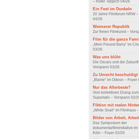
– Roter Teppich 04/26
Ein Fest im Dunkeln
20 Jahre Filmforum NRW – 
04/26
Weimerer Republik
Zur freien Filmkunst – Vor
Film für die ganze Fami
„Mein Freund Barry“ im Ci
03/26
Was uns blüht
Die Oscars und die Zukunft 
Vorspann 03/26
Zu Unrecht beschuldigt
„Blame“ im Odeon – Foyer 
Nur das Allerbeste?
Vom kollektiven Drang zum r
Superlativ – Vorspann 02/2
Fiktion mit realen Hint
„White Snail“ im Filmhaus 
Bilder von Arbeit, Arbei
Das Symposium der
dokumentarfilminitiative im
Köln – Foyer 02/26