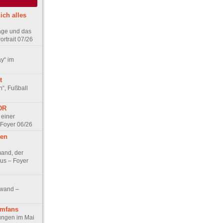
ich alles
age und das
rtrait 07/26
ay“ im
t
n“, Fußball
DDR
 einer
 Foyer 06/26
hen
and, der
us – Foyer
nwand –
lmfans
hungen im Mai