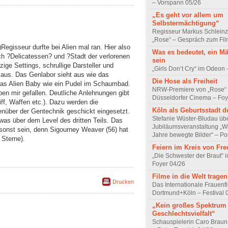
– Vorspann 05/26
„Es geht vor allem um
Selbstermächtigung“
Regisseur Markus Schleinz
„Rose“ – Gespräch zum Fil
Regisseur durfte bei Alien mal ran. Hier also
Was es bedeutet, ein M
ch ?Delicatessen? und ?Stadt der verlorenen
sein
tzige Settings, schrullige Darsteller und
„Girls Don’t Cry“ im Odeon
 aus. Das Genlabor sieht aus wie das
Die Hose als Freiheit
das Alien Baby wie ein Pudel im Schaumbad.
NRW-Premiere von „Rose“
n mir gefallen. Deutliche Anlehnungen gibt
Düsseldorfer Cinema – Foy
ff, Waffen etc.). Dazu werden die
Köln als Geburtsstadt d
über der Gentechnik geschickt eingesetzt.
Stefanie Wüster-Bludau übe
was über dem Level des dritten Teils. Das
Jubiläumsveranstaltung „Wi
msonst sein, denn Sigourney Weaver (56) hat
Jahre bewegte Bilder“ – Por
 Sterne).
Feiern im Kreis von Fr
„Die Schwester der Braut“ 
Foyer 04/26
Filme in die Welt tragen
Drucken
Das Internationale Frauenfi
Dortmund+Köln – Festival 
„Kein großes Spektrum
Geschlechtsvielfalt“
Schauspielerin Caro Braun