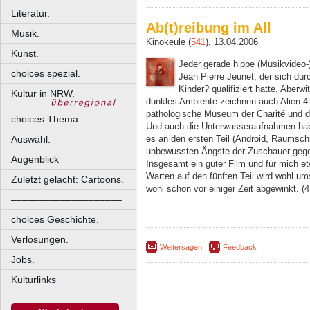
Literatur.
Ab(t)reibung im All
Musik.
Kinokeule (
541
), 13.04.2006
Kunst.
Jeder gerade hippe (Musikvideo-)
choices spezial.
Jean Pierre Jeunet, der sich dur
Kinder? qualifiziert hatte. Aberwi
Kultur in NRW.
dunkles Ambiente zeichnen auch Alien 4
pathologische Museum der Charité und 
choices Thema.
Und auch die Unterwasseraufnahmen habe
es an den ersten Teil (Android, Raumschi
Auswahl.
unbewussten Ängste der Zuschauer gegen
Augenblick
Insgesamt ein guter Film und für mich et
Warten auf den fünften Teil wird wohl u
Zuletzt gelacht: Cartoons.
wohl schon vor einiger Zeit abgewinkt. (4
––––––––––––––––––––
choices Geschichte.
Verlosungen.
Weitersagen
Feedback
Jobs.
Kulturlinks