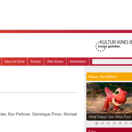
Neu im Kino
Forum
Alle Kinos
Anmelden
Neue Kinofilme
yder, Ron Perlman, Dominique Pinon, Michael
PAW Patrol: Der Dino-Film
Film.