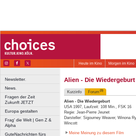
Heute im Kino
Morgen im Kino
Alien - Die Wiedergeburt
Newsletter.
News.
(3)
Kurzinfo
Forum
Fragen der Zeit
Alien - Die Wiedergeburt
Zukunft JETZT
USA 1997, Laufzeit: 108 Min., FSK 16
Europa gestalten
Regie: Jean-Pierre Jeunet
Darsteller: Sigourney Weaver, Winona R
Frag' die Welt | Gen Z &
Wincott
Alpha
Meine Meinung zu diesem Film
GuteNachrichten fürs