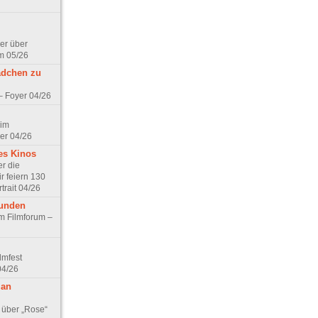
er über
m 05/26
ädchen zu
 – Foyer 04/26
 im
er 04/26
es Kinos
r die
r feiern 130
trait 04/26
eunden
im Filmforum –
lmfest
04/26
 an
 über „Rose“