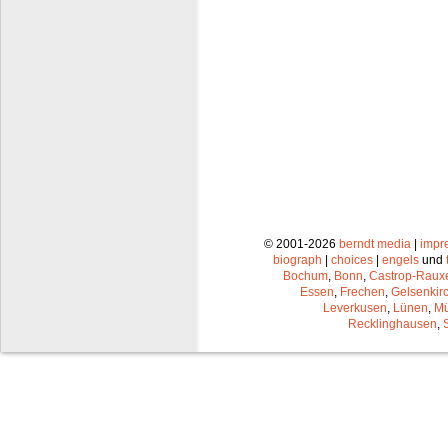
© 2001-2026
berndt media
|
impr
biograph
|
choices
|
engels
und
Bochum
,
Bonn
,
Castrop-Raux
Essen
,
Frechen
,
Gelsenkir
Leverkusen
,
Lünen
,
Mü
Recklinghausen
,