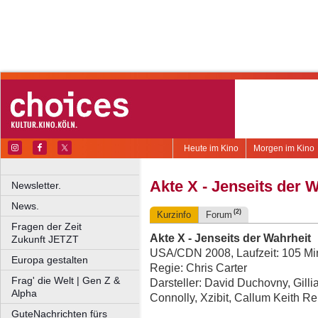
Heute im Kino
Morgen im Kino
Akte X - Jenseits der 
Newsletter.
News.
(2)
Kurzinfo
Forum
Fragen der Zeit
Akte X - Jenseits der Wahrheit
Zukunft JETZT
USA/CDN 2008, Laufzeit: 105 Mi
Europa gestalten
Regie: Chris Carter
Frag' die Welt | Gen Z &
Darsteller: David Duchovny, Gill
Alpha
Connolly, Xzibit, Callum Keith 
GuteNachrichten fürs