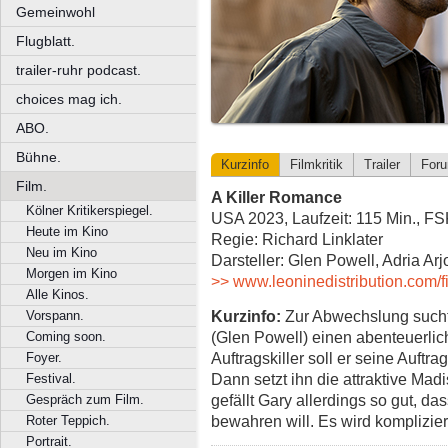
Gemeinwohl
Flugblatt.
trailer-ruhr podcast.
choices mag ich.
ABO.
Bühne.
Kurzinfo
Filmkritik
Trailer
For
Film.
A Killer Romance
Kölner Kritikerspiegel.
USA 2023, Laufzeit: 115 Min., F
Heute im Kino
Regie: Richard Linklater
Neu im Kino
Darsteller: Glen Powell, Adria Arj
Morgen im Kino
>> www.leoninedistribution.com/f
Alle Kinos.
Kurzinfo:
Zur Abwechslung sucht
Vorspann.
(Glen Powell) einen abenteuerlic
Coming soon.
Auftragskiller soll er seine Auftr
Foyer.
Dann setzt ihn die attraktive Ma
Festival.
gefällt Gary allerdings so gut, da
Gespräch zum Film.
bewahren will. Es wird komplizie
Roter Teppich.
Portrait.