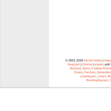
© 2001-2026
berndt media
|
impr
biograph
|
choices
|
engels
und
Bochum
,
Bonn
,
Castrop-Raux
Essen
,
Frechen
,
Gelsenkir
Leverkusen
,
Lünen
,
Mü
Recklinghausen
,