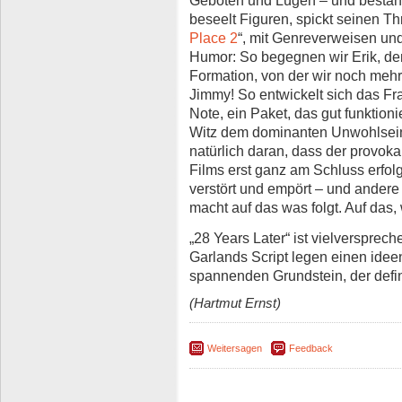
Geboten und Lügen – und bestän
beseelt Figuren, spickt seinen Thri
Place 2
“, mit Genreverweisen und
Humor: So begegnen wir Erik, de
Formation, von der wir noch me
Jimmy! So entwickelt sich das Fr
Note, ein Paket, das gut funktionie
Witz dem dominanten Unwohlsein 
natürlich daran, dass der provoka
Films erst ganz am Schluss erfolg
verstört und empört – und andere
macht auf das was folgt. Auf das,
„28 Years Later“ ist vielversprec
Garlands Script legen einen ide
spannenden Grundstein, der defin
(Hartmut Ernst)
Weitersagen
Feedback