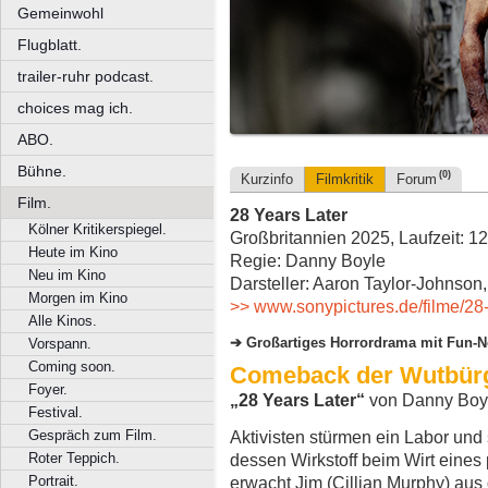
Gemeinwohl
Flugblatt.
trailer-ruhr podcast.
choices mag ich.
ABO.
Bühne.
(0)
Kurzinfo
Filmkritik
Forum
Film.
28 Years Later
Kölner Kritikerspiegel.
Großbritannien 2025, Laufzeit: 1
Heute im Kino
Regie: Danny Boyle
Neu im Kino
Darsteller: Aaron Taylor-Johnson
Morgen im Kino
>> www.sonypictures.de/filme/28-
Alle Kinos.
Großartiges Horrordrama mit Fun-N
Vorspann.
Coming soon.
Comeback der Wutbür
Foyer.
„28 Years Later“
von Danny Boy
Festival.
Gespräch zum Film.
Aktivisten stürmen ein Labor und 
Roter Teppich.
dessen Wirkstoff beim Wirt eines p
Portrait.
erwacht Jim (Cillian Murphy) a