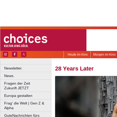
Heute im Kino
Morgen im Kino
28 Years Later
Newsletter.
News.
Fragen der Zeit
Zukunft JETZT
Europa gestalten
Frag' die Welt | Gen Z &
Alpha
GuteNachrichten fürs