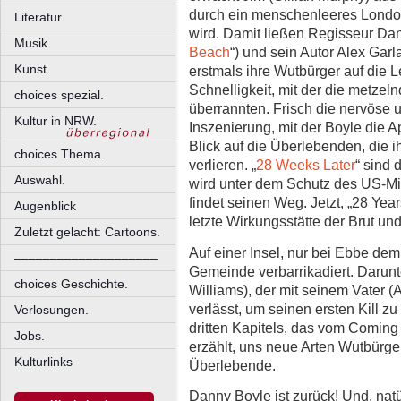
durch ein menschenleeres London –
Literatur.
wird. Damit ließen Regisseur Dan
Musik.
Beach
“) und sein Autor Alex Garl
Kunst.
erstmals ihre Wutbürger auf die L
Schnelligkeit, mit der die metzeln
choices spezial.
überrannten. Frisch die nervös
Kultur in NRW.
Inszenierung, mit der Boyle die 
Blick auf die Überlebenden, die i
choices Thema.
verlieren. „
28 Weeks Later
“ sind 
Auswahl.
wird unter dem Schutz des US-Mil
findet seinen Weg. Jetzt, „28 Year
Augenblick
letzte Wirkungsstätte der Brut und 
Zuletzt gelacht: Cartoons.
Auf einer Insel, nur bei Ebbe dem
––––––––––––––––––––
Gemeinde verbarrikadiert. Darunte
choices Geschichte.
Williams), der mit seinem Vater (
verlässt, um seinen ersten Kill zu
Verlosungen.
dritten Kapitels, das vom Coming
Jobs.
erzählt, uns neue Arten Wutbürge
Kulturlinks
Überlebende.
Danny Boyle ist zurück! Und, natür