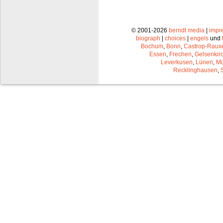
© 2001-2026
berndt media
|
impr
biograph
|
choices
|
engels
und
Bochum
,
Bonn
,
Castrop-Raux
Essen
,
Frechen
,
Gelsenkir
Leverkusen
,
Lünen
,
Mü
Recklinghausen
,