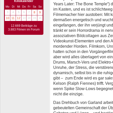
Kinokalender
Years Later: The Bone Temple“) d
Mo
Di
Mi
Do
Fr
Sa
So
im Kasten, und es ist schlichtwe
3
4
5
6
7
8
9
Filmemacher hier austoben: Mit k
10
11
12
13
14
15
16
dermaßen energetisch und wuchtig,
eingefangen, der ihn verjüngt und
12.669 Beiträge zu
3.883 Filmen im Forum
tränkt er sein Horrordrama in ner
assoziativen Bildcollagen aus Ze
Videokunst-Elementen und den A
mordender Horden. Filmkorn, Unsc
hatten schon in den Vorgängerfilme
aber wird alles überlagert von e
Drums, Marsch-Vers und Elektro
Unruhe, der Stress, die verstöre
dynamisch, selbst bis in die ruh
gibt – zum Ende wird es gar sakr
Kelson (Ralph Fiennes) trifft. Ve
wenn Spike Slow-Lows begegnet, e
nicht die einzige.
Das Drehbuch von Garland arbeitet
gebeutelten Gemeinschaft der Üb