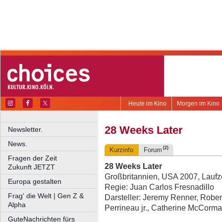
Heute im Kino
Morgen im Kino
28 Weeks Later
Newsletter.
News.
(2)
Kurzinfo
Forum
Fragen der Zeit
28 Weeks Later
Zukunft JETZT
Großbritannien, USA 2007, Laufze
Europa gestalten
Regie: Juan Carlos Fresnadillo
Frag' die Welt | Gen Z &
Darsteller: Jeremy Renner, Rober
Alpha
Perrineau jr., Catherine McCorm
GuteNachrichten fürs