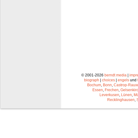
© 2001-2026
berndt media
|
impr
biograph
|
choices
|
engels
und
Bochum
,
Bonn
,
Castrop-Raux
Essen
,
Frechen
,
Gelsenkir
Leverkusen
,
Lünen
,
Mü
Recklinghausen
,