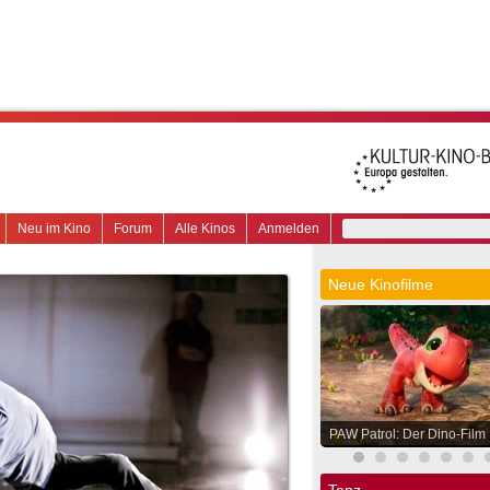
Neu im Kino
Forum
Alle Kinos
Anmelden
Neue Kinofilme
PAW Patrol: Der Dino-Film
Tanz.