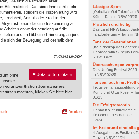
ren, wie sich die Intention einer
Lässiger Spott
m Bild realisiert. Das sind dann nicht mehr
„Ophelia‘s Got Talent“ am 
umentieren, sondern die Inszenierung wird
Köln – Tanz in NRW 05/25
ie, Frechheit, Anmut oder Kraft in der
 Meyer ist einer, der eine Inszenierung zu
Plötzlich und heftig
e Arbeiten entweder neugierig auf die
Das Land NRW kappt Säul
Tanzförderung – Tanz in 
e liefern uns im Bild eine Erinnerung an jene
die sich der Bewegung und deshalb dem
Tanz der Generationen
„Kaleidoskop des Lebens“ 
Choreografin Suheyla Ferw
THOMAS LINDEN
NRW 03/25
Überraschungen vorpro
Das Urbäng Festival 2025 i
❤ Jetzt unterstützen
in NRW 02/25
edium ohne
g unserer
Tanzen, auch mit Proth
ren
verantwortlichen Journalismus
Inklusive Tanzausbildung 
erstützen möchten, klicken Sie bitte hier.
König und Gitta Roser – T
01/25
Die Erfolgsgarantin
Hanna Koller kuratiert die 
back
Drucken
für Oper und Schauspiel –
12/24
Im Kreisrund sind alle g
4. Ausgabe des Festivals Zei
Tanz in NRW 11/24