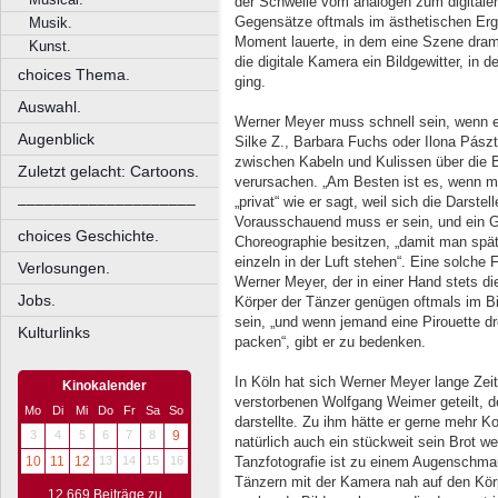
der Schwelle vom analogen zum digitalen 
Gegensätze oftmals im ästhetischen Erg
Musik.
Moment lauerte, in dem eine Szene dram
Kunst.
die digitale Kamera ein Bildgewitter, in
choices Thema.
ging.
Auswahl.
Werner Meyer muss schnell sein, wenn e
Augenblick
Silke Z., Barbara Fuchs oder Ilona Pászt
zwischen Kabeln und Kulissen über die 
Zuletzt gelacht: Cartoons.
verursachen. „Am Besten ist es, wenn mi
„privat“ wie er sagt, weil sich die Darste
––––––––––––––––––––
Vorausschauend muss er sein, und ein Ge
choices Geschichte.
Choreographie besitzen, „damit man spä
einzeln in der Luft stehen“. Eine solche 
Verlosungen.
Werner Meyer, der in einer Hand stets 
Jobs.
Körper der Tänzer genügen oftmals im B
sein, „und wenn jemand eine Pirouette 
Kulturlinks
packen“, gibt er zu bedenken.
In Köln hat sich Werner Meyer lange Zei
Kinokalender
verstorbenen Wolfgang Weimer geteilt, der
Mo
Di
Mi
Do
Fr
Sa
So
darstellte. Zu ihm hätte er gerne mehr K
3
4
5
6
7
8
9
natürlich auch ein stückweit sein Brot 
10
11
12
13
14
15
16
Tanzfotografie ist zu einem Augenschmau
Tänzern mit der Kamera nah auf den Kör
12.669 Beiträge zu