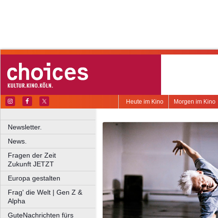
Heute im Kino
Morgen im Kino
Newsletter.
News.
Fragen der Zeit
Zukunft JETZT
Europa gestalten
Frag' die Welt | Gen Z &
Alpha
GuteNachrichten fürs