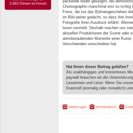
packende Bilder gelungen, die demonstrie
3.883 Filmen im Forum
Choreographin manchmal erst so richtig i
Fotos, die nur das Bühnengeschehen dok
im Bild weiter gedacht, so dass ihre Iron
Fotografie ihren Ausdruck erfährt. Werner
lesen versteht. Deshalb machen uns sein
aktuellen Produktionen der Szene oder si
atemberaubenden Momente einer Kunst, 
Verschwinden verschrieben hat.
Hat Ihnen dieser Beitrag gefallen?
Als unabhängiges und kostenloses M
paywall brauchen wir die Unterstützun
Leserinnen und Leser. Wenn Sie unse
finanziell (einmalig oder monatlich) unt
Weitersagen
Kommentieren
Feed