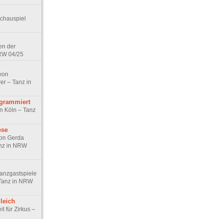
Schauspiel
en der
NRW 04/25
von
er – Tanz in
grammiert
n Köln – Tanz
ese
von Gerda
anz in NRW
Tanzgastspiele
 Tanz in NRW
leich
t für Zirkus –