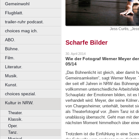
Gemeinwohl
Flugblatt.
trailer-ruhr podcast.
Jess Curtis, „Jes
choices mag ich.
ABO.
Scharfe Bilder
Bühne.
30. April 2014
Film.
Wie der Fotograf Werner Meyer den 
05/14
Literatur.
„Das Bühnenlicht ist gleich, aber damit 
Musik.
Gemeinsamkeiten“, sagt Werner Meyer. Th
der seit elf Jahren in NRW das Bühneng
Kunst.
vollkommen unterschiedliche Arbeitsfeld
choices spezial.
Schauplatz der Emotionen bilden, ist es
verhandelt wird. Meyer, der seine Kölner
Kultur in NRW.
von Chargesheimer, unterhält, bereitet s
als Theaterfotograf vor. „Beim Tanz ist 
Theater.
unablässig überrascht. Geht man mit den
Klassik.
nächsten Moment himmelhoch über einen
Oper.
Tanz.
Trotzdem ist die Einfühlung in eine Sze
Musical.