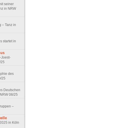
it seiner
anz in NRW
g – Tanz in
s startet in
mus
-Joest-
/25
ophie des
9/25
es Deutschen
n NRW 08/25
gruppen –
elle
2025 in Köln