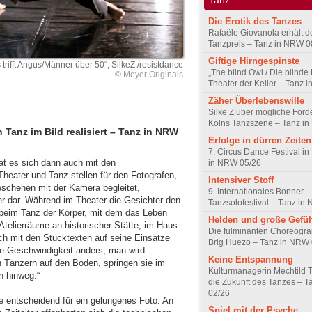
Die Erotik des Tanzes
Rafaële Giovanola erhält 
Tanzpreis – Tanz in NRW 0
Giftige Hirngespinste
s trifft Angus/Männer über 50“, SilkeZ./resistdance
„The blind Owl / Die blinde
© Meyer Originals
Theater der Keller – Tanz 
Zäher Überlebenswille
Silke Z über mögliche Förde
Kölns Tanzszene – Tanz i
Tanz im Bild realisiert – Tanz in NRW
Erfolge in dürren Zeiten
7. Circus Dance Festival in
hat es sich dann auch mit den
in NRW 05/26
eater und Tanz stellen für den Fotografen,
Intensiver Stoff
eschehen mit der Kamera begleitet,
9. Internationales Bonner
er dar. Während im Theater die Gesichter den
Tanzsolofestival – Tanz in
 beim Tanz der Körper, mit dem das Leben
Helden und große Gefü
 Atelierräume an historischer Stätte, im Haus
Die fulminanten Choreogra
ich mit den Stücktexten auf seine Einsätze
Brig Huezo – Tanz in NRW
die Geschwindigkeit anders, man wird
Keine Entspannung
 Tänzern auf den Boden, springen sie im
Kulturmanagerin Mechtild 
 hinweg.“
die Zukunft des Tanzes – 
02/26
ne entscheidend für ein gelungenes Foto. An
Spiel mit der Psyche