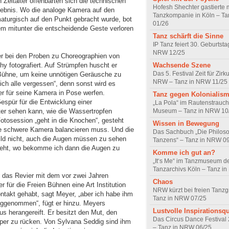
Zeitalter offenbarten sich die technischen
Hofesh Shechter gastierte m
ebnis. Wo die analoge Kamera auf den
Tanzkompanie in Köln – T
aturgisch auf den Punkt gebracht wurde, bot
01/26
 dem mitunter die entscheidende Geste verloren
Tanz schärft die Sinne
IP Tanz feiert 30. Geburtsta
NRW 12/25
r bei den Proben zu Choreographien von
Wachsende Szene
hy fotografiert. Auf Strümpfen huscht er
Das 5. Festival Zeit für Zirku
Bühne, um keine unnötigen Geräusche zu
NRW – Tanz in NRW 11/25
ch alle vergessen“, denn sonst wird es
ller für seine Kamera in Pose werfen.
Tanz gegen Kolonialis
spür für die Entwicklung einer
„La Pola“ im Rautenstrauch
Museum – Tanz in NRW 10
ter sehen kann, wie die Wassertropfen
Fotosession „geht in die Knochen“, gesteht
Wissen in Bewegung
die schwere Kamera balancieren muss. Und die
Das Sachbuch „Die Philos
ild nicht, auch die Augen müssen zu sehen
Tanzens“ – Tanz in NRW 0
dreht, wo bekomme ich dann die Augen zu
Komme ich gut an?
„It‘s Me“ im Tanzmuseum d
Tanzarchivs Köln – Tanz i
t das Revier mit dem vor zwei Jahren
Chaos
 für die Freien Bühnen eine Art Institution
NRW kürzt bei freien Tanz
ontakt gehabt, sagt Meyer, „aber ich habe ihm
Tanz in NRW 07/25
weggenommen“, fügt er hinzu. Meyers
Lustvolle Inspirationsqu
s herangereift. Er besitzt den Mut, den
Das Circus Dance Festival 
per zu rücken. Von Sylvana Seddig sind ihm
– Tanz in NRW 06/25