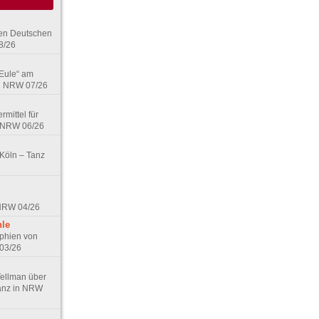
den Deutschen
8/26
 Eule“ am
in NRW 07/26
rmittel für
n NRW 06/26
 Köln – Tanz
 NRW 04/26
hle
phien von
 03/26
Tellman über
Tanz in NRW