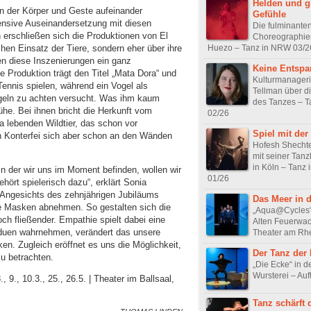
Helden und g
in der Körper und Geste aufeinander
Gefühle
tensive Auseinandersetzung mit diesen
Die fulminante
 erschließen sich die Produktionen von El
Choreographien
hen Einsatz der Tiere, sondern eher über ihre
Huezo – Tanz in NRW 03/2
n diese Inszenierungen ein ganz
Keine Entsp
 Produktion trägt den Titel „Mata Dora“ und
Kulturmanageri
ennis spielen, während ein Vogel als
Tellman über di
egeln zu achten versucht. Was ihm kaum
des Tanzes – 
ühe. Bei ihnen bricht die Herkunft vom
02/26
a lebenden Wildtier, das schon vor
Spiel mit der
n Konterfei sich aber schon an den Wänden
Hofesh Shechte
mit seiner Tan
in Köln – Tanz
 in der wir uns im Moment befinden, wollen wir
01/26
hört spielerisch dazu“, erklärt Sonia
 Angesichts des zehnjährigen Jubiläums
Das Meer in d
ie Masken abnehmen. So gestalten sich die
„Aqua@Cycles“ 
 fließender. Empathie spielt dabei eine
Alten Feuerwa
viduen wahrnehmen, verändert das unsere
Theater am Rhe
en. Zugleich eröffnet es uns die Möglichkeit,
Der Tanz der
u betrachten.
„Die Ecke“ in d
Wursterei – Auft
, 9., 10.3., 25., 26.5. | Theater im Ballsaal,
Tanz schärft 