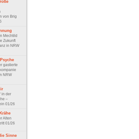
roße
n
 von Brig
6
annung
n Mechtild
e Zukunft
Tanz in NRW
 Psyche
r gastierte
zkompanie
 in NRW
ir
in der
che –
in 01/26
 Krähe
er Alten
ritt 01/26
die Sinne