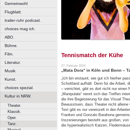
Gemeinwohl
Flugblatt.
trailer-ruhr podcast.
choices mag ich.
ABO.
Bühne.
Film.
Tennismatch der Kühe
Literatur.
27. Februar 2024
„Mata Dora“ in Köln und Bonn – T
Musik.
„Ich bin erstaunt, wie gut ich hierher pas
Kunst.
Schottland aufhält. Denn für die Arbeit, 
choices spezial.
– verrichtet, gibt es dort nicht nur eine
„Manipulate“ nennt sich das Treffen inte
Kultur in NRW.
die ihre Begeisterung für das Visual Theat
Bewusstsein, dass Theater nicht alleine
Theater.
Text gibt es nur vereinzelt in den Arbeit
Klassik.
Franken und Gonzalo Barahona gemeinsam
Oper.
Inszenierungen besteht aus großen, von 
Tanz.
die hyperrealistisch Katzen, Fledermäus
Musical.