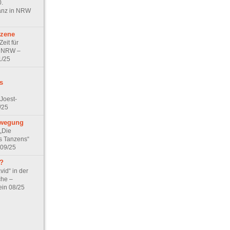
0.
anz in NRW
zene
Zeit für
in NRW –
1/25
s
Joest-
/25
ewegung
„Die
s Tanzens“
 09/25
?
id“ in der
che –
in 08/25