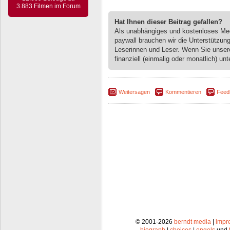
3.883 Filmen im Forum
Hat Ihnen dieser Beitrag gefallen?
Als unabhängiges und kostenloses M
paywall brauchen wir die Unterstützun
Leserinnen und Leser. Wenn Sie unse
finanziell (einmalig oder monatlich) unt
Weitersagen
Kommentieren
Feed
© 2001-2026
berndt media
|
impr
biograph
|
choices
|
engels
und