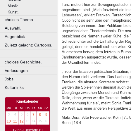
Tanz mutiert hier zur Bewegungsstudie, 
Musik.
abgestimmt sind. „Mich fasziniert die in
Kunst.
Lebewesen“, erklärt Franken. Tatsächlich
choices Thema.
Cuco nicht so sehr über den metaphorisc
Belebung von innen. Dem Publikum biete
Auswahl.
ungewöhnliches Theatererlebnis. Die neue
bezeichnet die Namen zweier Kühe, die T
Augenblick
Schiedsrichter auf die Einhaltung der R
Zuletzt gelacht: Cartoons.
gelingt, denn es handelt sich um wilde K
Auerochsen hervor, dem letzten in Europ
––––––––––––––––––––
Jahrhunderten ausgerottet wurde, desse
choices Geschichte.
der Urzeithöhlen findet.
Verlosungen.
„Trotz der krassen politischen Situation,
den Humor nicht verlieren. Das Lachen ge
Jobs.
Franken, die absurde Kontraste schätzt.
werden die Spielerinnen diesmal auch d
Kulturlinks
Übergänge zwischen Mensch und Kuh noch
Rolle, denn „wenn wir die Tiere als Indi
Kinokalender
Wahrnehmung für sie“, meint Sonia Frank
die Welt aus einer anderen Perspektive z
Mo
Di
Mi
Do
Fr
Sa
So
3
4
5
6
7
8
9
Mata Dora | Alte Feuerwache, Köln | 7., 8.
10
11
12
13
14
15
16
Bonn | 18.4.
12.669 Beiträge zu