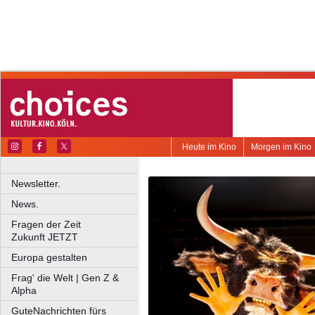
Heute im Kino
Morgen im Kino
Newsletter.
News.
Fragen der Zeit
Zukunft JETZT
Europa gestalten
Frag' die Welt | Gen Z &
Alpha
GuteNachrichten fürs