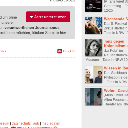
THOMAS LINDEN
IP Tanz feiert 3
Geburtstag – T
12/25
❤ Jetzt unterstützen
edium ohne
Wachsende S
g unserer
Das 5. Festival 
ren
verantwortlichen Journalismus
Zirkus startet 
erstützen möchten, klicken Sie bitte hier.
Tanz in NRW 1
Tanz gegen
Kolonialismu
„La Pola“ im
back
Drucken
Rautenstrauch-
Museum – Tanz in NRW 10
Wissen in B
Das Sachbuch 
Philosophie de
– Tanz in NRW
Wohin, David
„Mein Onkel Dav
Alten Feuerwa
Theater am Rhe
essum
|
datenschutz
|
agb
|
mediadaten
trailer
- die online Kinoprogramme für