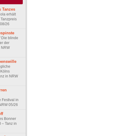
s Tanzes
ola erhält
 Tanzpreis
 08/26
espinste
/ Die blinde
er der
in NRW
benswille
ögliche
r Kölns
anz in NRW
rren
 Festival in
 NRW 05/26
ff
les Bonner
l – Tanz in