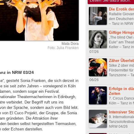
Die Erotik de
Rafaële Giovan
den Deutschen
– Tanz in NRW
Giftige Hirng
„The blind Owl 
Eule“ am Theat
Mata Dora
Keller – Tanz 
Foto: Julia Franken
07/26
Zäher Überle
Silke Z über m
Fördermittel fü
anz in NRW 03/24
Tanzszene – T
06/26
se“, gesteht Sonia Franken, die sich derzeit in
die sie seit zehn Jahren – vorwiegend in Köln
Erfolge in dü
n Namen, sondern sogar ein Festival.
Zeiten
rnationaler Theatermacherinnen in Edinburgh,
7. Circus Dance
re verbindet. Der Begriff ruft uns ins
Köln – Tanz in
 von der Sprache, sondern auch vom Bild lebt.
Intensiver Sto
en von El Cuco Projekt, der Gruppe, die Sonia
9. Internationa
 gründeten. Die Attraktion ihrer
Tanzsolofestiva
den beiden selbst hergestellten Tiermasken,
NRW 04/26
e oder Echsen darstellen.