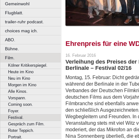
Gemeinwohl
Flugblatt.
trailer-ruhr podcast.
choices mag ich.
ABO.
Ehrenpreis für eine 
Bühne.
16. Februar 2016
Film.
Verleihung des Preises der 
Kölner Kritikerspiegel.
Berlinale – Festival 02/16
Heute im Kino
Montag, 15. Februar: Dicht gedrä
Neu im Kino
während der Berlinale in der Tube
Morgen im Kino
Verbandes der Deutschen Filmkri
Alle Kinos.
deutschen Films aus dem Vorjahr 
Vorspann.
Filmbranche sind ebenfalls anwe
Coming soon.
den schließlich Ausgezeichneten,
Foyer.
Wegbegleitern und Freunden. In 
Festival.
Veranstaltung stets mit viel Witz
Gespräch zum Film.
moderiert, der das Mikrofon an 
Roter Teppich.
Nina Sonnenberg überließ, die ebe
Portrait.