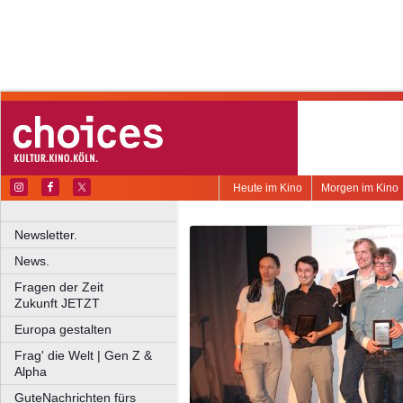
Heute im Kino
Morgen im Kino
Newsletter.
News.
Fragen der Zeit
Zukunft JETZT
Europa gestalten
Frag' die Welt | Gen Z &
Alpha
GuteNachrichten fürs