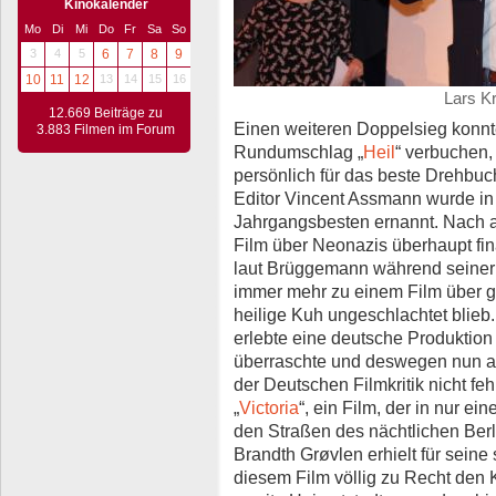
Kinokalender
Mo
Di
Mi
Do
Fr
Sa
So
3
4
5
6
7
8
9
10
11
12
13
14
15
16
Lars K
12.669 Beiträge zu
Einen weiteren Doppelsieg konnt
3.883 Filmen im Forum
Rundumschlag „
Heil
“ verbuchen
persönlich für das beste Drehbu
Editor Vincent Assmann wurde in
Jahrgangsbesten ernannt. Nach a
Film über Neonazis überhaupt fin
laut Brüggemann während seiner 
immer mehr zu einem Film über g
heilige Kuh ungeschlachtet blieb.
erlebte eine deutsche Produktion 
überraschte und deswegen nun a
der Deutschen Filmkritik nicht fe
„
Victoria
“, ein Film, der in nur e
den Straßen des nächtlichen Berl
Brandth Grøvlen erhielt für seine
diesem Film völlig zu Recht den Kri