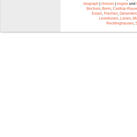
biograph
|
choices
|
engels
und
Bochum
,
Bonn
,
Castrop-Raux
Essen
,
Frechen
,
Gelsenkir
Leverkusen
,
Lünen
,
Mü
Recklinghausen
,