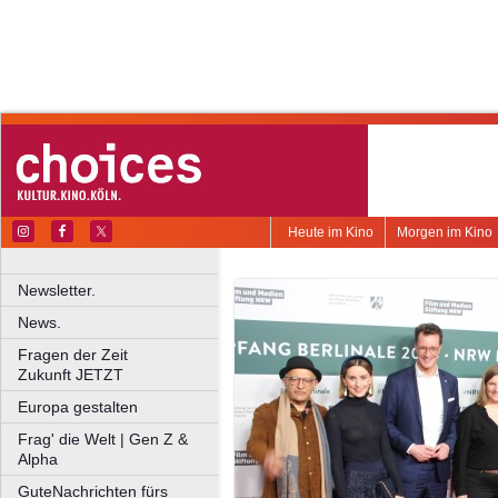
Heute im Kino
Morgen im Kino
Newsletter.
News.
Fragen der Zeit
Zukunft JETZT
Europa gestalten
Frag' die Welt | Gen Z &
Alpha
GuteNachrichten fürs