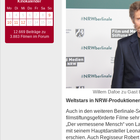
Kinokalender
Mo
Di
Mi
Do
Fr
Sa
So
3
4
5
6
7
8
9
10
11
12
13
14
15
16
12.669 Beiträge zu
3.883 Filmen im Forum
Willem Dafoe zu Gast b
Weltstars in NRW-Produktione
Auch in den weiteren Berlinale-
filmstiftungsgeförderte Filme sehr
„Der vermessene Mensch“ von La
mit seinem Hauptdarsteller Leon
erschien. Auch Regisseur Robert 