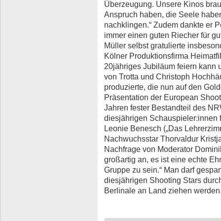
Überzeugung. Unsere Kinos brauc
Anspruch haben, die Seele habe
nachklingen.“ Zudem dankte er Pe
immer einen guten Riecher für gut
Müller selbst gratulierte insbeso
Kölner Produktionsfirma Heimatfil
20jähriges Jubiläum feiern kann
von Trotta und Christoph Hochhä
produzierte, die nun auf den Gol
Präsentation der European Shootin
Jahren fester Bestandteil des N
diesjährigen Schauspieler:innen 
Leonie Benesch („Das Lehrerzimm
Nachwuchsstar Thorvaldur Kristja
Nachfrage von Moderator Dominik 
großartig an, es ist eine echte Eh
Gruppe zu sein.“ Man darf gespan
diesjährigen Shooting Stars dur
Berlinale an Land ziehen werden