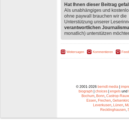
Hat Ihnen dieser Beitrag gefa
Als unabhängiges und kostenl
ohne paywall brauchen wir die
Unterstützung unserer Leserin
verantwortlichen Journalism
monatlich) unterstützen möchten,
Weitersagen
Kommentieren
Feed
© 2001-2026
berndt media
|
impr
biograph
|
choices
|
engels
und
Bochum
,
Bonn
,
Castrop-Raux
Essen
,
Frechen
,
Gelsenkir
Leverkusen
,
Lünen
,
Mü
Recklinghausen
,