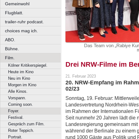
Gemeinwohl
Flugblatt.
trailer-ruhr podcast.
choices mag ich.
ABO.
Das Team von „Rabiye Ku
Bühne.
Film.
Drei NRW-Filme im Ber
Kölner Kritikerspiegel.
Heute im Kino
21. Februar 2023
Neu im Kino
20. NRW-Empfang im Rahmen
Morgen im Kino
02/23
Alle Kinos.
Sonntag, 19. Februar: Mittlerwei
Vorspann.
Landesvertretung Nordrhein-Westf
Coming soon.
im Rahmen der Internationalen Fi
Foyer.
Seit nunmehr 20 Jahren lädt die 
Festival.
Landesregierung gemeinsam mit 
Gespräch zum Film.
während der Berlinale zu einem 
Roter Teppich.
rund 1000 Gäste aus Politik und 
Portrait.