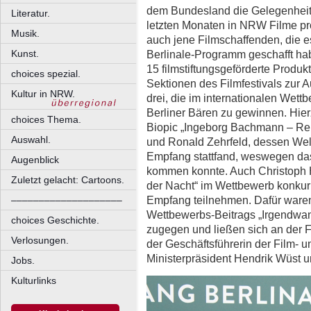
dem Bundesland die Gelegenheit,
Literatur.
letzten Monaten in NRW Filme pro
Musik.
auch jene Filmschaffenden, die es
Kunst.
Berlinale-Programm geschafft ha
15 filmstiftungsgeförderte Produk
choices spezial.
Sektionen des Filmfestivals zur 
Kultur in NRW.
drei, die im internationalen Wet
Berliner Bären zu gewinnen. Hier
choices Thema.
Biopic „Ingeborg Bachmann – Reis
Auswahl.
und Ronald Zehrfeld, dessen We
Empfang stattfand, weswegen das
Augenblick
kommen konnte. Auch Christoph H
Zuletzt gelacht: Cartoons.
der Nacht“ im Wettbewerb konkurr
Empfang teilnehmen. Dafür waren
––––––––––––––––––––
Wettbewerbs-Beitrags „Irgendwan
choices Geschichte.
zugegen und ließen sich an der 
Verlosungen.
der Geschäftsführerin der Film-
Ministerpräsident Hendrik Wüst un
Jobs.
Kulturlinks